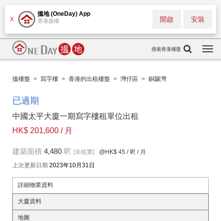
搵地 (OneDay) App
開啟
安裝
X
香港搵樓
搜索香港樓盤
Togg
navi
搵樓盤
>
寫字樓
>
香港的出租樓盤
>
灣仔區
>
銅鑼灣
已過期
中國太平大廈一期寫字樓租單位出租
HK$ 201,600 / 月
建築面積
4,480
呎
[未核實]
@HK$ 45
/ 呎 / 月
上次更新日期
2023年10月31日
詳細物業資料
大廈資料
地圖