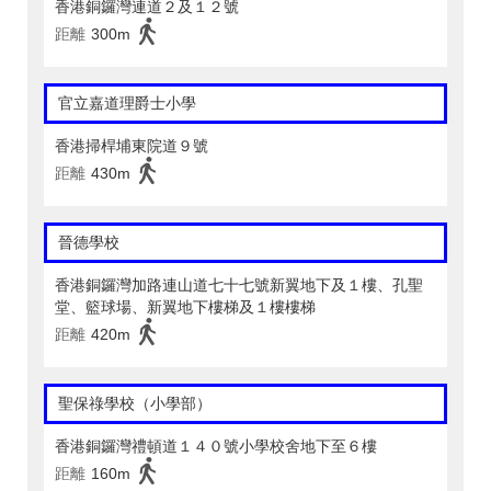
香港銅鑼灣連道２及１２號
距離
300m
官立嘉道理爵士小學
香港掃桿埔東院道９號
距離
430m
晉德學校
香港銅鑼灣加路連山道七十七號新翼地下及１樓、孔聖
堂、籃球場、新翼地下樓梯及１樓樓梯
距離
420m
聖保祿學校（小學部）
香港銅鑼灣禮頓道１４０號小學校舍地下至６樓
距離
160m