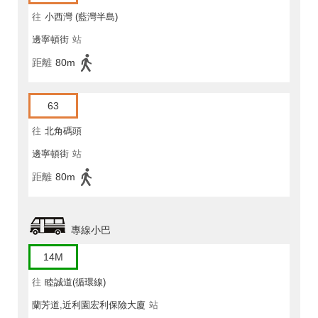
往
小西灣 (藍灣半島)
邊寧頓街
站
距離
80m
63
往
北角碼頭
邊寧頓街
站
距離
80m
專線小巴
14M
往
睦誠道(循環線)
蘭芳道,近利園宏利保險大廈
站