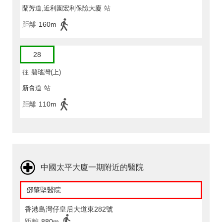
蘭芳道,近利園宏利保險大廈
站
距離
160m
28
往
碧瑤灣(上)
新會道
站
距離
110m
中國太平大廈一期附近的醫院
鄧肇堅醫院
香港島灣仔皇后大道東282號
距離
880m