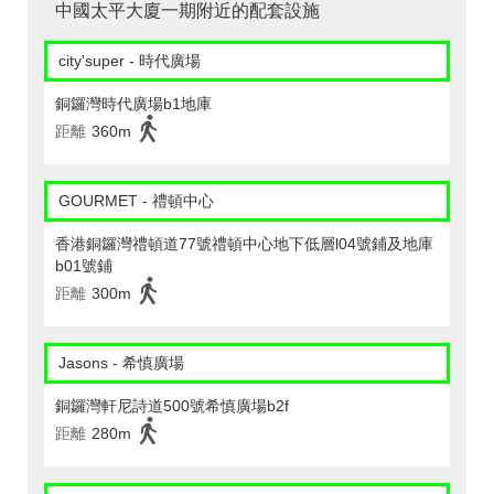
中國太平大廈一期附近的配套設施
city'super - 時代廣場
銅鑼灣時代廣場b1地庫
距離
360m
GOURMET - 禮頓中心
香港銅鑼灣禮頓道77號禮頓中心地下低層l04號鋪及地庫
b01號鋪
距離
300m
Jasons - 希慎廣場
銅鑼灣軒尼詩道500號希慎廣場b2f
距離
280m