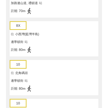
加路連山道, 禮頓道
站
距離
70m
8X
往
小西灣(藍灣半島)
邊寧頓街
站
距離
80m
10
往
北角碼頭
邊寧頓街
站
距離
80m
10