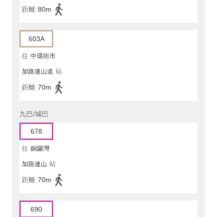
距離
80m
603A
往
中環街市
加路連山道
站
距離
70m
九巴/城巴
678
往
銅鑼灣
加路連山
站
距離
70m
690