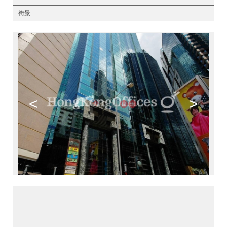
街景
<
>