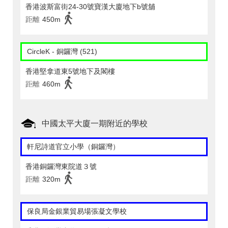
香港波斯富街24-30號寶漢大廈地下b號舖
距離
450m
CircleK - 銅鑼灣 (521)
香港堅拿道東5號地下及閣樓
距離
460m
中國太平大廈一期附近的學校
軒尼詩道官立小學（銅鑼灣）
香港銅鑼灣東院道３號
距離
320m
保良局金銀業貿易場張凝文學校