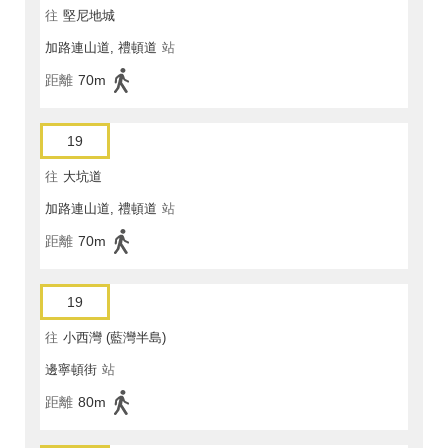
往
堅尼地城
加路連山道, 禮頓道
站
距離
70m
19
往
大坑道
加路連山道, 禮頓道
站
距離
70m
19
往
小西灣 (藍灣半島)
邊寧頓街
站
距離
80m