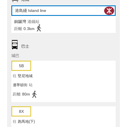
港島綫 Island line
銅鑼灣
港鐵站
距離
0.3km
巴士
城巴
5B
往
堅尼地城
邊寧頓街
站
距離
80m
8X
往
跑馬地(下)