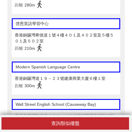
距離
280m
啓恩英語學習中心
香港銅鑼灣希慎道１號４樓４０１及４０２室及５樓５
０１及５０２室
距離
210m
Modern Spanish Language Centre
香港銅鑼灣道１９－２３號建康商業大廈６樓１室
距離
300m
Wall Street English School (Causeway Bay)
香港銅鑼灣駱克道４６３－４８３號銅鑼灣廣場第二期
１９樓１９０１－１９０５室
查詢類似樓盤
距離
470m