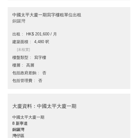
中國太平大廈一期寫字樓租單位出租
銅鑼灣
出租
HK$ 201,600 / 月
建築面積
4,480 呎
[未核實]
樓盤類型
寫字樓
樓層
高層
包括政府差餉
否
包括管理費
否
大廈資料：中國太平大廈一期
中國太平大廈一期
8 新寧道
銅鑼灣
灣仔區