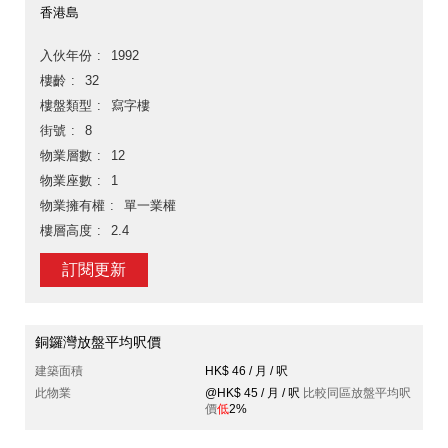
香港島
入伙年份
1992
樓齡
32
樓盤類型
寫字樓
街號
8
物業層數
12
物業座數
1
物業擁有權
單一業權
樓層高度
2.4
訂閱更新
銅鑼灣放盤平均呎價
建築面積
HK$ 46 / 月 / 呎
此物業
@HK$ 45 / 月 / 呎
比較同區放盤平均呎
價
低
2%