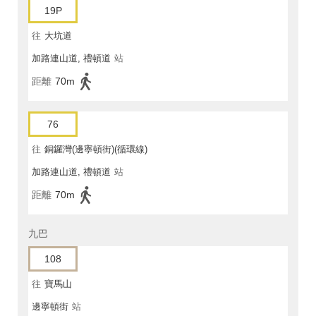
19P
往
大坑道
加路連山道, 禮頓道
站
距離
70m
76
往
銅鑼灣(邊寧頓街)(循環線)
加路連山道, 禮頓道
站
距離
70m
九巴
108
往
寶馬山
邊寧頓街
站