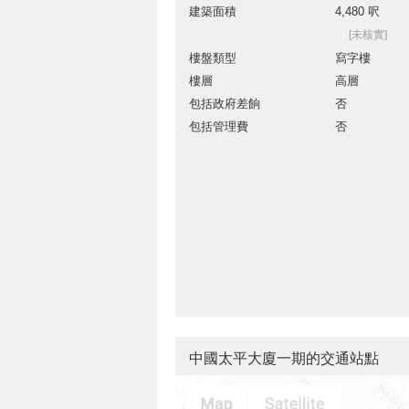
建築面積
4,480 呎
[未核實]
樓盤類型
寫字樓
樓層
高層
包括政府差餉
否
包括管理費
否
中國太平大廈一期的交通站點