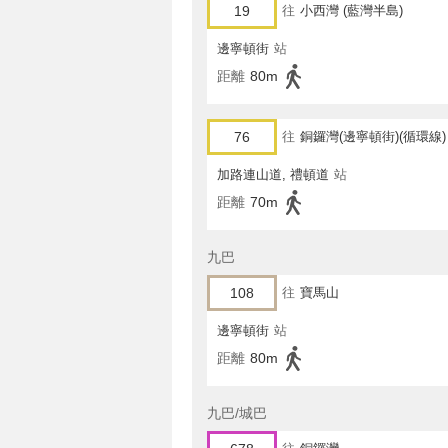
19
往
小西灣 (藍灣半島)
邊寧頓街
站
距離
80m
76
往
銅鑼灣(邊寧頓街)(循環線)
加路連山道, 禮頓道
站
距離
70m
九巴
108
往
寶馬山
邊寧頓街
站
距離
80m
九巴/城巴