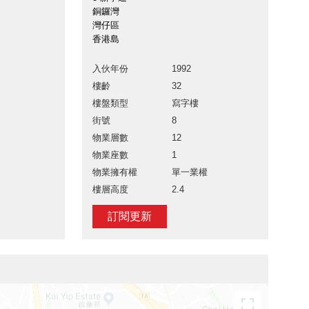
銅鑼灣
灣仔區
香港島
入伙年份
1992
樓齡
32
樓盤類型
寫字樓
街號
8
物業層數
12
物業座數
1
物業擁有權
單一業權
樓層高度
2.4
訂閱更新