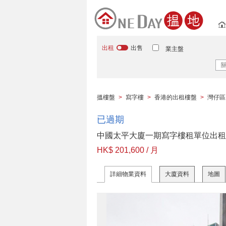
出租
出售
業主盤
搵樓盤
>
寫字樓
>
香港的出租樓盤
>
灣仔區
已過期
中國太平大廈一期寫字樓租單位出租
HK$ 201,600 / 月
詳細物業資料
大廈資料
地圖