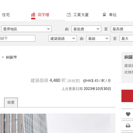
住宅
寫字樓
工業大廈
車位
選擇地區
由
最低價
至
最高價
建築面績
由
最細
至
最大
銅鑼
>
銅鑼灣
建築
此物
建築面積
4,480
呎
[未核實]
@HK$ 45
/ 呎 / 月
上次更新日期
2023年10月30日
街景