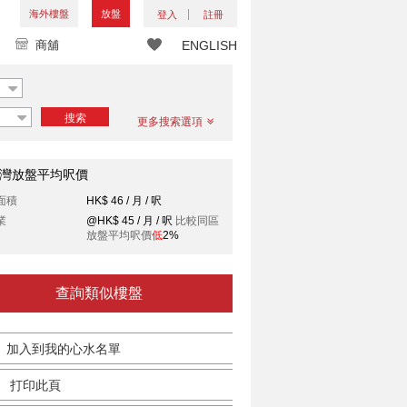
海外樓盤
放盤
登入
註冊
商舖
ENGLISH
搜索
更多搜索選項
灣放盤平均呎價
面積
HK$ 46 / 月 / 呎
業
@HK$ 45 / 月 / 呎
比較同區
放盤平均呎價
低
2%
查詢類似樓盤
加入到我的心水名單
打印此頁