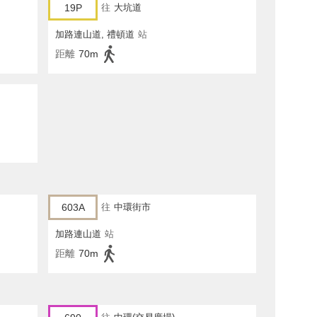
19P
往
大坑道
加路連山道, 禮頓道
站
距離
70m
603A
往
中環街市
加路連山道
站
距離
70m