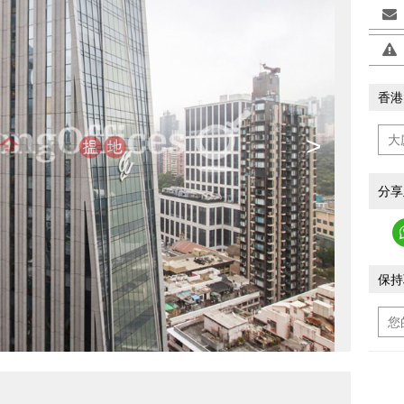
香港
>
分享
保持