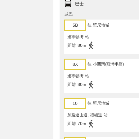
巴士
城巴
5B
往
堅尼地城
邊寧頓街
站
距離
80m
8X
往
小西灣(藍灣半島)
邊寧頓街
站
距離
80m
10
往
堅尼地城
加路連山道, 禮頓道
站
距離
70m