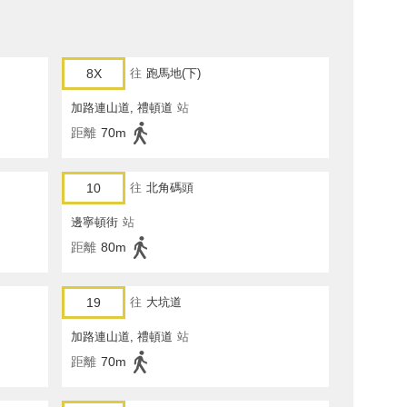
8X
往
跑馬地(下)
加路連山道, 禮頓道
站
距離
70m
10
往
北角碼頭
邊寧頓街
站
距離
80m
19
往
大坑道
加路連山道, 禮頓道
站
距離
70m