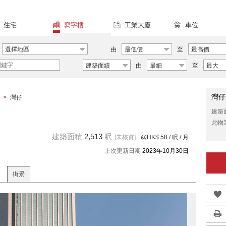
住宅
寫字樓
工業大廈
車位
選擇地區
由
最低價
至
最高價
建築面績
由
最細
至
最大
灣仔
>
灣仔
建築
此物
建築面積
2,513
呎
[未核實]
@HK$ 58
/ 呎 / 月
上次更新日期
2023年10月30日
街景