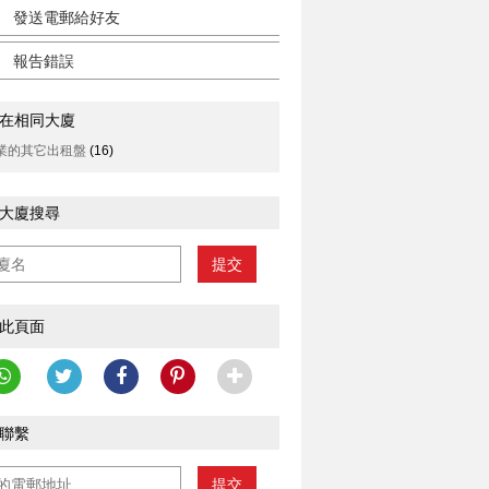
發送電郵給好友
報告錯誤
在相同大廈
業的其它出租盤
(16)
大廈搜尋
提交
此頁面
聯繫
提交