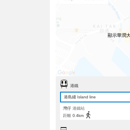
顯示華潤
港鐵
港島綫 Island line
灣仔
港鐵站
距離
0.4km