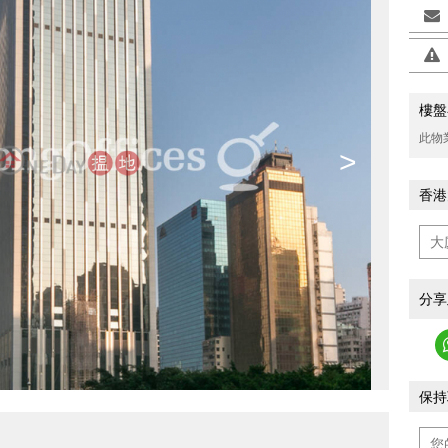
樓盤
此物
>
香港
分享
保持