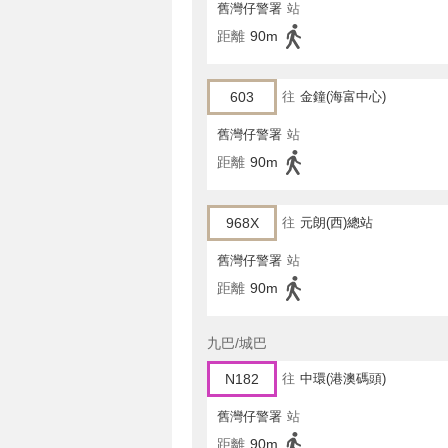
舊灣仔警署
站
距離
90m
603
往
金鐘(海富中心)
舊灣仔警署
站
距離
90m
968X
往
元朗(西)總站
舊灣仔警署
站
距離
90m
九巴/城巴
N182
往
中環(港澳碼頭)
舊灣仔警署
站
距離
90m