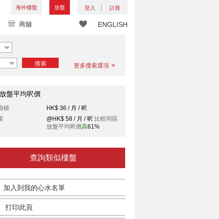
海外樓盤
放盤
登入
註冊
商舖
ENGLISH
搜索
更多搜索選項
放盤平均呎價
面積
HK$ 36 / 月 / 呎
業
@HK$ 58 / 月 / 呎
比較同區
放盤平均呎價
高
61%
查詢類似樓盤
加入到我的心水名單
打印此頁