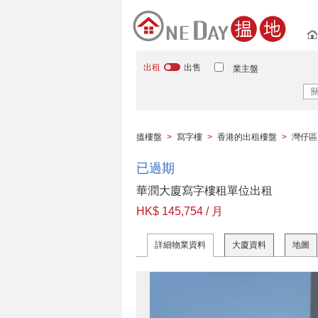
出租
出售
業主盤
搵樓盤
>
寫字樓
>
香港的出租樓盤
>
灣仔區
已過期
華潤大廈寫字樓租單位出租
HK$ 145,754 / 月
詳細物業資料
大廈資料
地圖