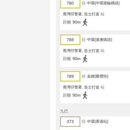
780
往
中環(中環渡輪碼頭)
舊灣仔警署, 告士打道
站
距離
90m
788
往
中環(港澳碼頭)
舊灣仔警署, 告士打道
站
距離
90m
789
往
金鐘(樂禮街)
舊灣仔警署, 告士打道
站
距離
90m
九巴
373
往
中環(香港站)