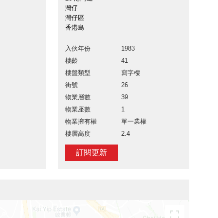
灣仔
灣仔區
香港島
入伙年份
1983
樓齡
41
樓盤類型
寫字樓
街號
26
物業層數
39
物業座數
1
物業擁有權
單一業權
樓層高度
2.4
訂閱更新