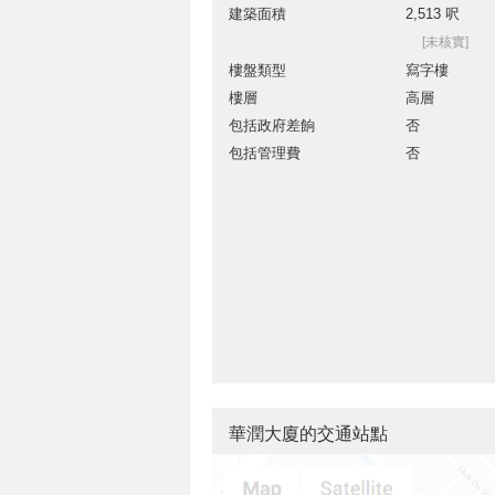
建築面積
2,513 呎
[未核實]
樓盤類型
寫字樓
樓層
高層
包括政府差餉
否
包括管理費
否
華潤大廈的交通站點