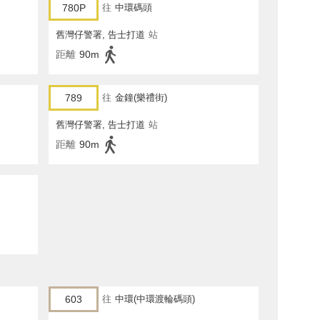
780P
往
中環碼頭
舊灣仔警署, 告士打道
站
距離
90m
789
往
金鐘(樂禮街)
舊灣仔警署, 告士打道
站
距離
90m
603
往
中環(中環渡輪碼頭)