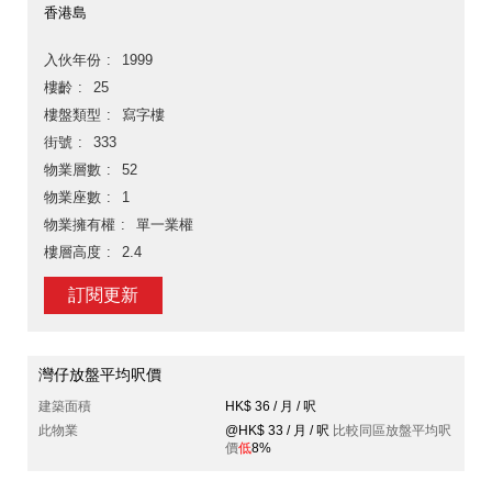
香港島
入伙年份
1999
樓齡
25
樓盤類型
寫字樓
街號
333
物業層數
52
物業座數
1
物業擁有權
單一業權
樓層高度
2.4
訂閱更新
灣仔放盤平均呎價
建築面積
HK$ 36 / 月 / 呎
此物業
@HK$ 33 / 月 / 呎
比較同區放盤平均呎
價
低
8%