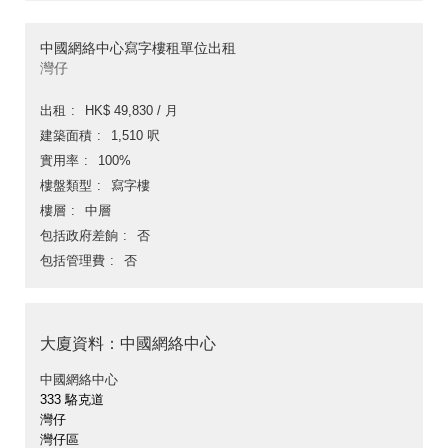
中國網絡中心寫字樓租單位出租
灣仔
出租
HK$ 49,830 / 月
建築面積
1,510 呎
實用率
100%
樓盤類型
寫字樓
樓層
中層
包括政府差餉
否
包括管理費
否
大廈資料：中國網絡中心
中國網絡中心
333 駱克道
灣仔
灣仔區