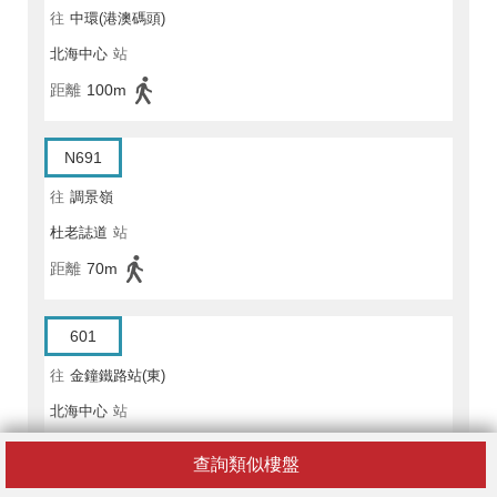
往
中環(港澳碼頭)
北海中心
站
距離
100m
N691
往
調景嶺
杜老誌道
站
距離
70m
601
往
金鐘鐵路站(東)
北海中心
站
距離
100m
查詢類似樓盤