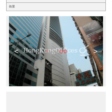
街景
<
>