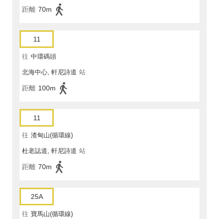
距離
70m
11
往
中環碼頭
北海中心, 軒尼詩道
站
距離
100m
11
往
渣甸山(循環線)
杜老誌道, 軒尼詩道
站
距離
70m
25A
往
寶馬山(循環線)