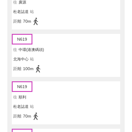
往
廣源
杜老誌道
站
距離
70m
N619
往
中環(港澳碼頭)
北海中心
站
距離
100m
N619
往
順利
杜老誌道
站
距離
70m