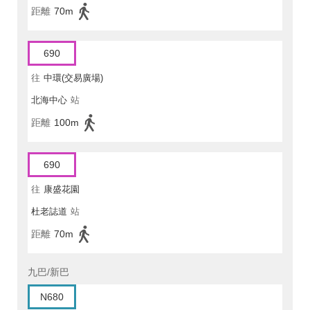
距離
70m
690
往
中環(交易廣場)
北海中心
站
距離
100m
690
往
康盛花園
杜老誌道
站
距離
70m
九巴/新巴
N680