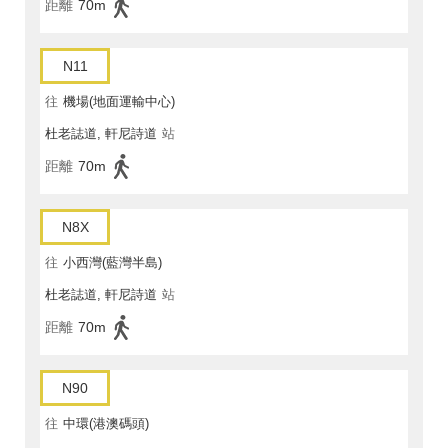
距離
70m
N11
往
機場(地面運輸中心)
杜老誌道, 軒尼詩道
站
距離
70m
N8X
往
小西灣(藍灣半島)
杜老誌道, 軒尼詩道
站
距離
70m
N90
往
中環(港澳碼頭)