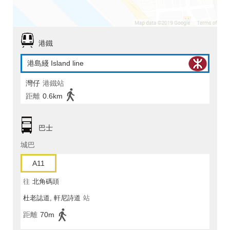
港鐵
港島綫 Island line
灣仔
港鐵站
距離
0.6km
巴士
城巴
A11
往
北角碼頭
杜老誌道, 軒尼詩道
站
距離
70m