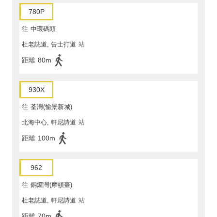
780P
往
中環碼頭
杜老誌道, 告士打道
站
距離
80m
930X
往
荃灣(愉景新城)
北海中心, 軒尼詩道
站
距離
100m
962
往
銅鑼灣(摩頓臺)
杜老誌道, 軒尼詩道
站
距離
70m