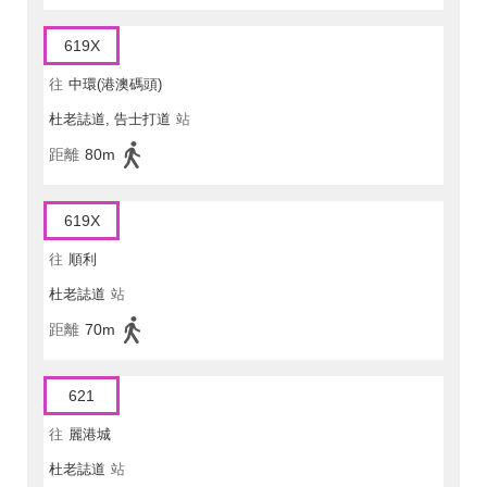
619X
往
中環(港澳碼頭)
杜老誌道, 告士打道
站
距離
80m
619X
往
順利
杜老誌道
站
距離
70m
621
往
麗港城
杜老誌道
站