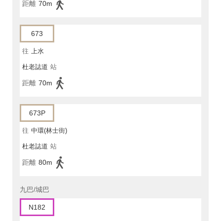
距離
70m
673
往
上水
杜老誌道
站
距離
70m
673P
往
中環(林士街)
杜老誌道
站
距離
80m
九巴/城巴
N182