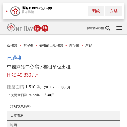
搵地 (OneDay) App
開啟
安裝
X
香港搵樓
搜索香港樓盤
Togg
navi
搵樓盤
>
寫字樓
>
香港的出租樓盤
>
灣仔區
>
灣仔
已過期
中國網絡中心寫字樓租單位出租
HK$ 49,830 / 月
建築面積
1,510
呎
@HK$ 33
/ 呎 / 月
上次更新日期
2023年11月30日
詳細物業資料
大廈資料
地圖