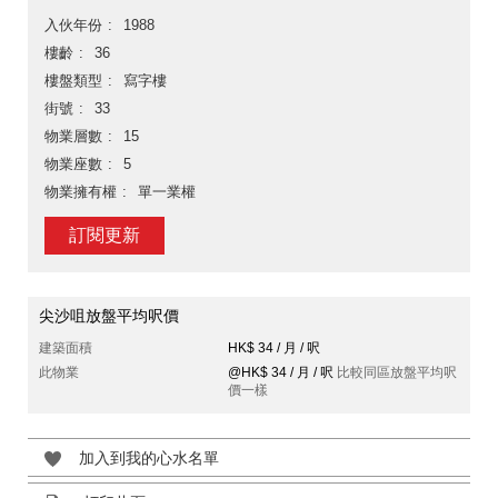
入伙年份
1988
樓齡
36
樓盤類型
寫字樓
街號
33
物業層數
15
物業座數
5
物業擁有權
單一業權
訂閱更新
尖沙咀放盤平均呎價
建築面積
HK$ 34 / 月 / 呎
此物業
@HK$ 34 / 月 / 呎
比較同區放盤平均呎
價一樣
加入到我的心水名單