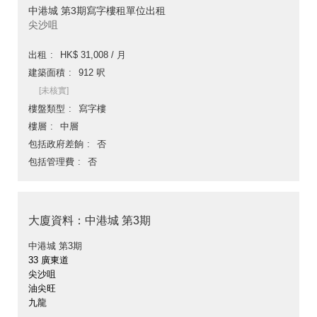
中港城 第3期寫字樓租單位出租
尖沙咀
出租
HK$ 31,008 / 月
建築面積
912 呎
[未核實]
樓盤類型
寫字樓
樓層
中層
包括政府差餉
否
包括管理費
否
大廈資料：中港城 第3期
中港城 第3期
33 廣東道
尖沙咀
油尖旺
九龍