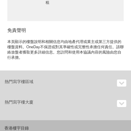
租
免責聲明
本頁顯示的樓盤說明和相關信息均由地產代理或業主或第三方提供的
樓盤資料。OneDay不保證或對其準確性或完整性承擔任何責任。請聯
絡放盤者獲取更多詳細信息。您訪問和使用本協議內容的風險由您自
行承擔。
熱門寫字樓區域
熱門寫字樓大廈
香港樓宇目錄