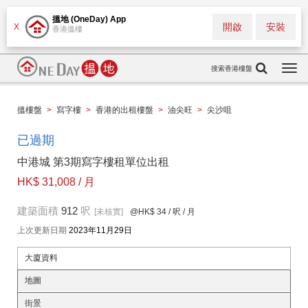
搵地 (OneDay) App
開啟
安裝
X
香港搵樓
搜索香港樓盤
Togg
navi
搵樓盤
>
寫字樓
>
香港的出租樓盤
>
油尖旺
>
尖沙咀
已過期
中港城 第3期寫字樓租單位出租
HK$ 31,008 / 月
建築面積
912
呎
[未核實]
@HK$ 34
/ 呎 / 月
上次更新日期
2023年11月29日
大廈資料
地圖
街景