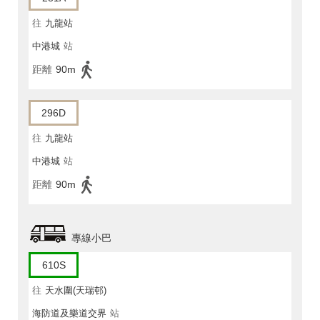
往
九龍站
中港城
站
距離
90m
296D
往
九龍站
中港城
站
距離
90m
專線小巴
610S
往
天水圍(天瑞邨)
海防道及樂道交界
站