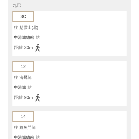
九巴
3C
往
慈雲山(北)
中港城總站
站
距離
30m
12
往
海麗邨
中港城
站
距離
90m
14
往
鯉魚門邨
中港城總站
站