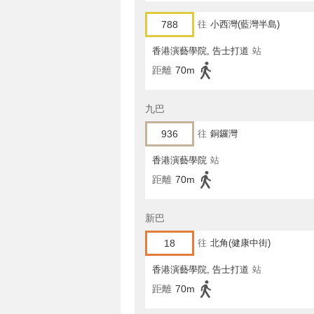
788
往
小西灣(藍灣半島)
香港演藝學院, 告士打道
站
距離
70m
九巴
936
往
銅鑼灣
香港演藝學院
站
距離
70m
新巴
18
往
北角(健康中街)
香港演藝學院, 告士打道
站
距離
70m