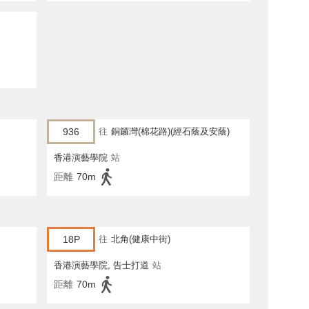
936
往
銅鑼灣(棉花路)(經石蔭及安蔭)
香港演藝學院
站
距離
70m
18P
往
北角(健康中街)
香港演藝學院, 告士打道
站
距離
70m