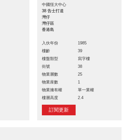
中國恆大中心
38 告士打道
灣仔
灣仔區
香港島
入伙年份
1985
樓齡
39
樓盤類型
寫字樓
街號
38
物業層數
25
物業座數
1
物業擁有權
單一業權
樓層高度
2.4
訂閱更新