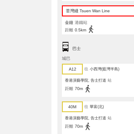
荃灣綫 Tsuen Wan Line
金鐘
港鐵站
距離
0.5km
巴士
城巴
A12
往
小西灣(藍灣半島)
香港演藝學院, 告士打道
站
距離
70m
40M
往
華富(北)
香港演藝學院, 告士打道
站
距離
70m