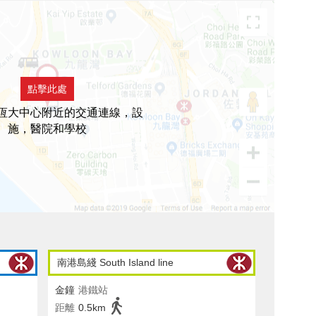
點擊此處
恆大中心附近的交通連線，設
施，醫院和學校
南港島綫 South Island line
金鐘
港鐵站
距離
0.5km