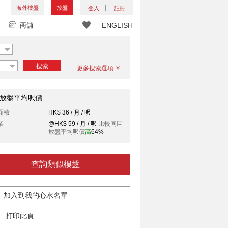
海外樓盤
放盤
登入
註冊
商舖
ENGLISH
搜索
更多搜索選項
放盤平均呎價
面積
HK$ 36 / 月 / 呎
業
@HK$ 59 / 月 / 呎
比較同區
放盤平均呎價
高
64%
查詢類似樓盤
加入到我的心水名單
打印此頁