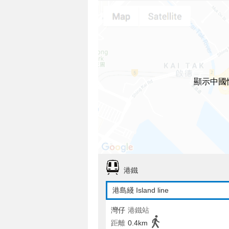
顯示中國
港鐵
港島綫 Island line
灣仔
港鐵站
距離
0.4km