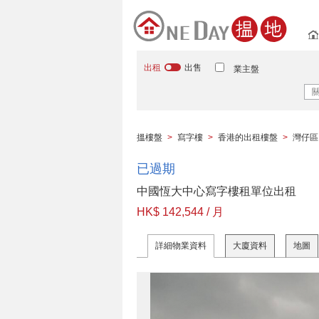
出租
出售
業主盤
搵樓盤
>
寫字樓
>
香港的出租樓盤
>
灣仔區
已過期
中國恆大中心寫字樓租單位出租
HK$ 142,544 / 月
詳細物業資料
大廈資料
地圖