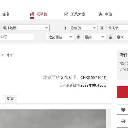
住宅
寫字樓
工業大廈
車位
選擇地區
由
最低價
至
最高價
建築面績
由
最細
至
最大
灣仔
>
灣仔
建築
此物
建築面積
2,416
呎
@HK$ 59
/ 呎 / 月
上次更新日期
2022年08月30日
街景