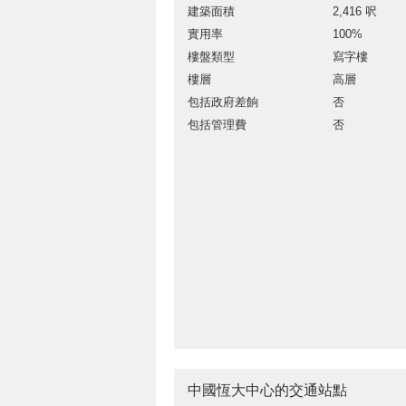
建築面積
2,416 呎
實用率
100%
樓盤類型
寫字樓
樓層
高層
包括政府差餉
否
包括管理費
否
中國恆大中心的交通站點