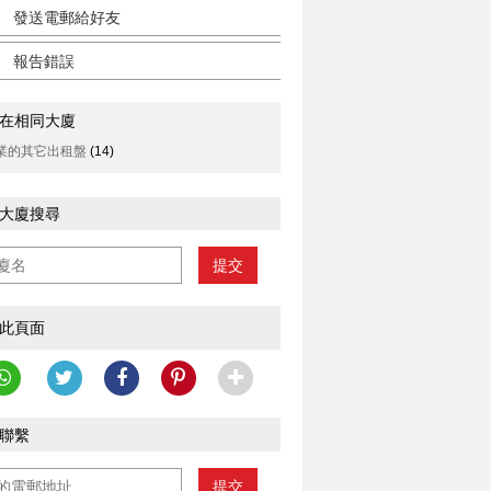
發送電郵給好友
報告錯誤
在相同大廈
業的其它出租盤
(14)
大廈搜尋
提交
此頁面
聯繫
提交