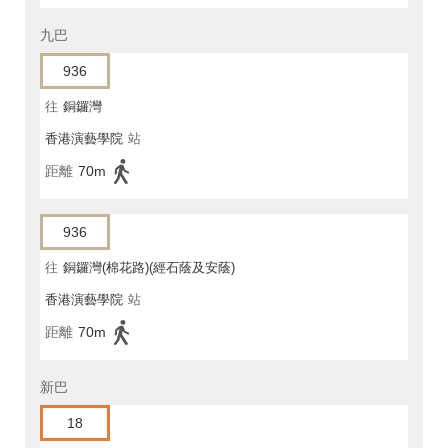
九巴
936
往
銅鑼灣
香港演藝學院
站
距離
70m
936
往
銅鑼灣(棉花路)(經石蔭及安蔭)
香港演藝學院
站
距離
70m
新巴
18