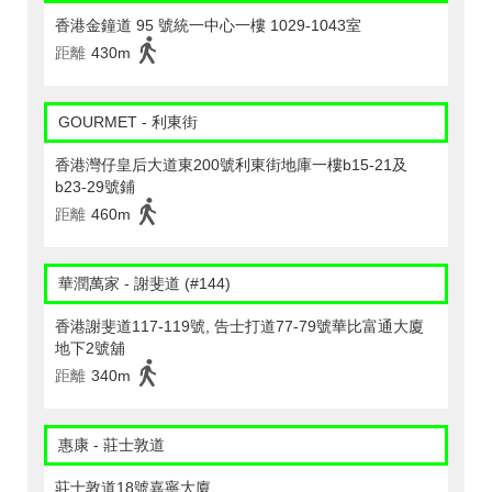
香港金鐘道 95 號統一中心一樓 1029-1043室
距離
430m
GOURMET - 利東街
香港灣仔皇后大道東200號利東街地庫一樓b15-21及
b23-29號鋪
距離
460m
華潤萬家 - 謝斐道 (#144)
香港謝斐道117-119號, 告士打道77-79號華比富通大廈
地下2號舖
距離
340m
惠康 - 莊士敦道
莊士敦道18號嘉寧大廈