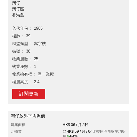
灣仔
灣仔區
香港島
入伙年份
1985
樓齡
39
樓盤類型
寫字樓
街號
38
物業層數
25
物業座數
1
物業擁有權
單一業權
樓層高度
2.4
訂閱更新
灣仔放盤平均呎價
建築面積
HK$ 36 / 月 / 呎
此物業
@HK$ 59 / 月 / 呎
比較同區放盤平均呎
價
高
64%