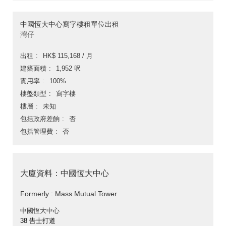
中國恆大中心寫字樓租單位出租
灣仔
出租
HK$ 115,168 / 月
建築面積
1,952 呎
實用率
100%
樓盤類型
寫字樓
樓層
未知
包括政府差餉
否
包括管理費
否
大廈資料：中國恆大中心
Formerly : Mass Mutual Tower
中國恆大中心
38 告士打道