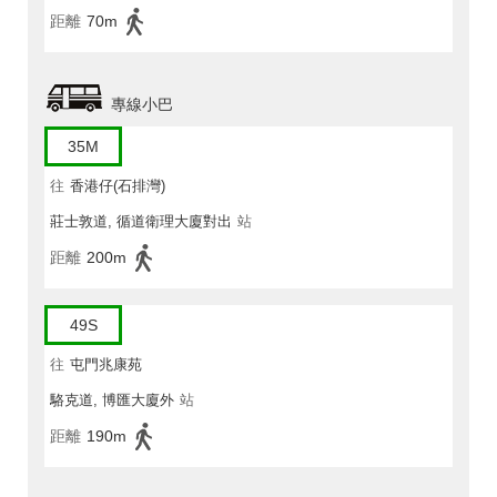
距離
70m
專線小巴
35M
往
香港仔(石排灣)
莊士敦道, 循道衛理大廈對出
站
距離
200m
49S
往
屯門兆康苑
駱克道, 博匯大廈外
站
距離
190m