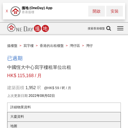
搵地 (OneDay) App
開啟
安裝
X
香港搵樓
搜索香港樓盤
Togg
navi
搵樓盤
>
寫字樓
>
香港的出租樓盤
>
灣仔區
>
灣仔
已過期
中國恆大中心寫字樓租單位出租
HK$ 115,168 / 月
建築面積
1,952
呎
@HK$ 59
/ 呎 / 月
上次更新日期
2022年08月02日
詳細物業資料
大廈資料
地圖