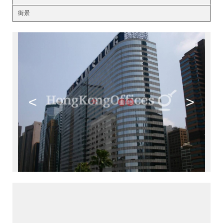
街景
<
>