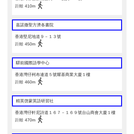
距離
410m
嘉諾撒聖方濟各書院
香港堅尼地道９－１３號
距離
450m
驛前國際語學中心
香港灣仔柯布連道５號耀基商業大廈１樓
距離
460m
精英啓蒙英語研習社
香港灣仔軒尼詩道１６７－１６９號台山商會大廈１樓
距離
470m