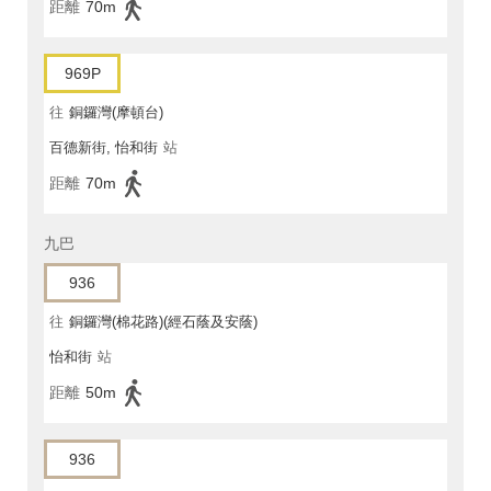
距離
70m
969P
往
銅鑼灣(摩頓台)
百德新街, 怡和街
站
距離
70m
九巴
936
往
銅鑼灣(棉花路)(經石蔭及安蔭)
怡和街
站
距離
50m
936