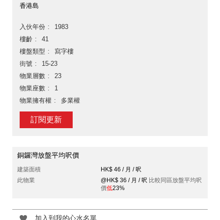
香港島
入伙年份
1983
樓齡
41
樓盤類型
寫字樓
街號
15-23
物業層數
23
物業座數
1
物業擁有權
多業權
訂閱更新
銅鑼灣放盤平均呎價
建築面積
HK$ 46 / 月 / 呎
此物業
@HK$ 36 / 月 / 呎
比較同區放盤平均呎
價
低
23%
加入到我的心水名單