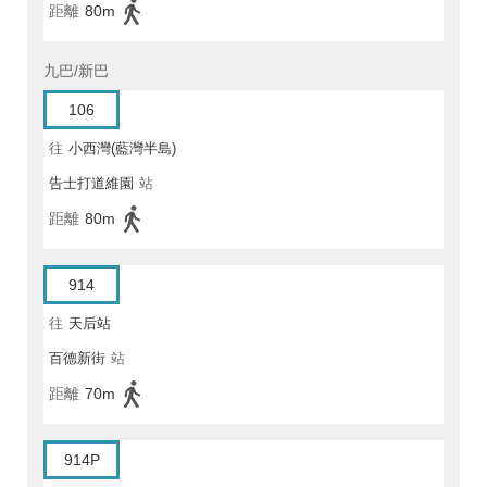
距離
80m
九巴/新巴
106
往
小西灣(藍灣半島)
告士打道維園
站
距離
80m
914
往
天后站
百德新街
站
距離
70m
914P