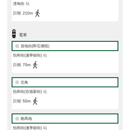
渣甸街
站
距離
210m
電車
往
屈地街(即石塘咀)
怡和街(邊寧頓街)
站
距離
70m
往
北角
怡和街(百德新街)
站
距離
50m
往
跑馬地
怡和街(邊寧頓街)
站