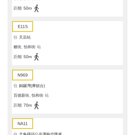
距離
50m
E11S
往
天后站
糖街, 怡和街
站
距離
50m
N969
往
銅鑼灣(摩頓台)
百德新街, 怡和街
站
距離
70m
NA11
往
北角碼頭公共運輸交匯處