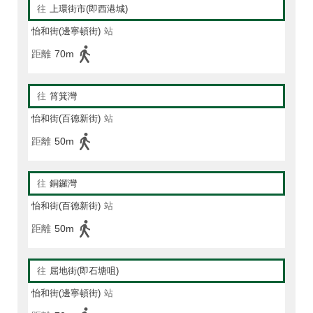
往
上環街市(即西港城)
怡和街(邊寧頓街)
站
距離
70m
往
筲箕灣
怡和街(百德新街)
站
距離
50m
往
銅鑼灣
怡和街(百德新街)
站
距離
50m
往
屈地街(即石塘咀)
怡和街(邊寧頓街)
站