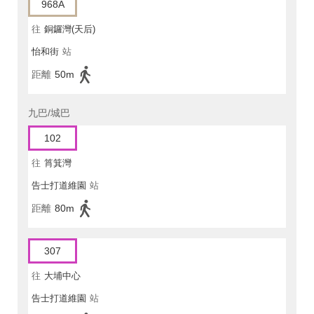
968A
往
銅鑼灣(天后)
怡和街
站
距離
50m
九巴/城巴
102
往
筲箕灣
告士打道維園
站
距離
80m
307
往
大埔中心
告士打道維園
站