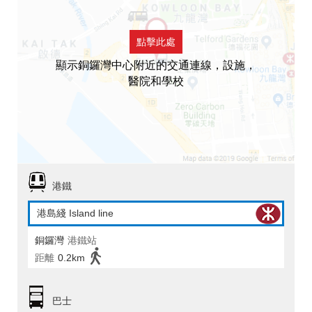
點擊此處
顯示銅鑼灣中心附近的交通連線，設施，
醫院和學校
港鐵
港島綫 Island line
銅鑼灣
港鐵站
距離
0.2km
巴士