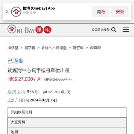
搵地 (OneDay) App
開啟
安裝
X
香港搵樓
搜索香港樓盤
Togg
navi
搵樓盤
>
寫字樓
>
香港的出租樓盤
>
灣仔區
>
銅鑼灣
已過期
銅鑼灣中心寫字樓租單位出租
HK$ 27,000 / 月
HK$ 24,030 / 月
建築面積
675
呎
@HK$ 36
/ 呎 / 月
上次升價日期
2024年02月06日
詳細物業資料
大廈資料
地圖