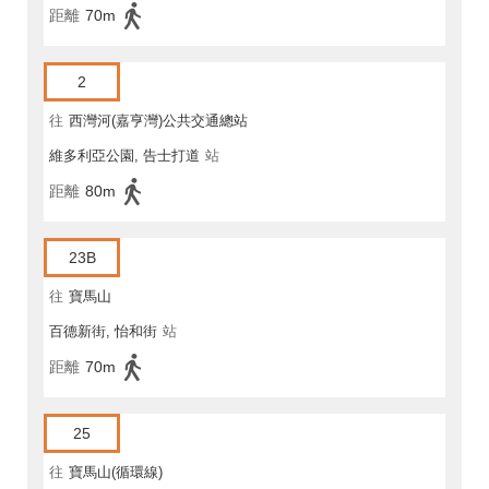
距離
70m
2
往
西灣河(嘉亨灣)公共交通總站
維多利亞公園, 告士打道
站
距離
80m
23B
往
寶馬山
百德新街, 怡和街
站
距離
70m
25
往
寶馬山(循環線)