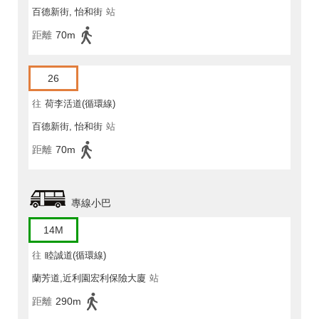
百德新街, 怡和街
站
距離
70m
26
往
荷李活道(循環線)
百德新街, 怡和街
站
距離
70m
專線小巴
14M
往
睦誠道(循環線)
蘭芳道,近利園宏利保險大廈
站
距離
290m