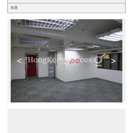
街景
<
>