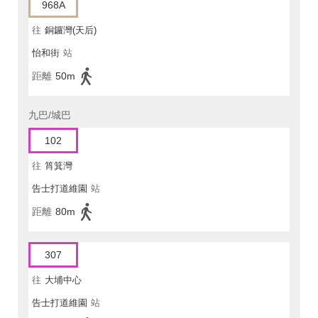
968A
往
銅鑼灣(天后)
怡和街
站
距離
50m
九巴/城巴
102
往
筲箕灣
告士打道維園
站
距離
80m
307
往
大埔中心
告士打道維園
站