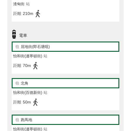
渣甸街
站
距離
210m
電車
往
屈地街(即石塘咀)
怡和街(邊寧頓街)
站
距離
70m
往
北角
怡和街(百德新街)
站
距離
50m
往
跑馬地
怡和街(邊寧頓街)
站