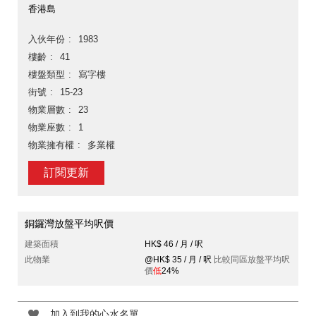
香港島
入伙年份
1983
樓齡
41
樓盤類型
寫字樓
街號
15-23
物業層數
23
物業座數
1
物業擁有權
多業權
訂閱更新
銅鑼灣放盤平均呎價
建築面積
HK$ 46 / 月 / 呎
此物業
@HK$ 35 / 月 / 呎
比較同區放盤平均呎
價
低
24%
加入到我的心水名單