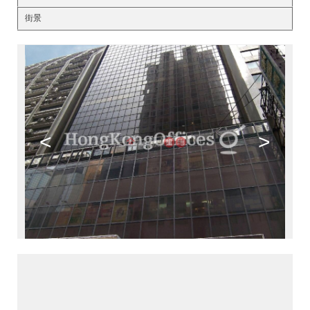
街景
<
>