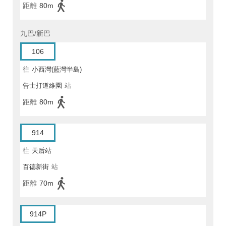
距離
80m
九巴/新巴
106
往
小西灣(藍灣半島)
告士打道維園
站
距離
80m
914
往
天后站
百德新街
站
距離
70m
914P