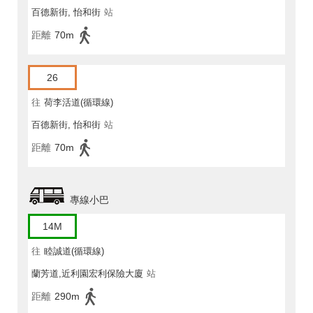
百德新街, 怡和街
站
距離
70m
26
往
荷李活道(循環線)
百德新街, 怡和街
站
距離
70m
專線小巴
14M
往
睦誠道(循環線)
蘭芳道,近利園宏利保險大廈
站
距離
290m