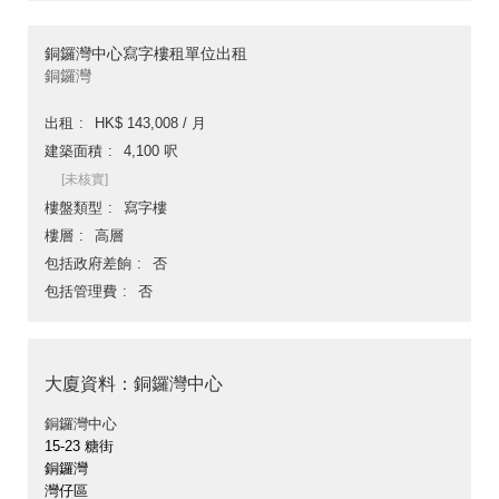
銅鑼灣中心寫字樓租單位出租
銅鑼灣
出租
HK$ 143,008 / 月
建築面積
4,100 呎
[未核實]
樓盤類型
寫字樓
樓層
高層
包括政府差餉
否
包括管理費
否
大廈資料：銅鑼灣中心
銅鑼灣中心
15-23 糖街
銅鑼灣
灣仔區