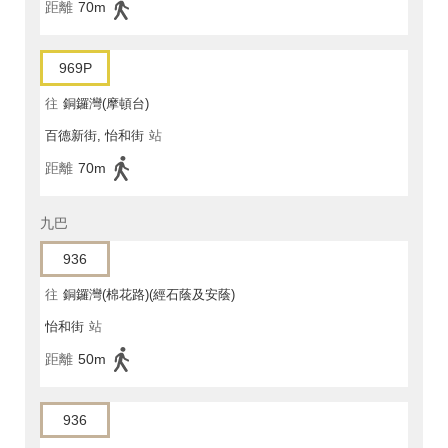
距離
70m
969P
往
銅鑼灣(摩頓台)
百德新街, 怡和街
站
距離
70m
九巴
936
往
銅鑼灣(棉花路)(經石蔭及安蔭)
怡和街
站
距離
50m
936