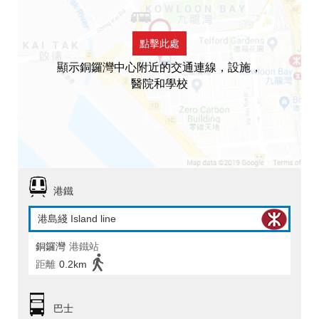
點擊此處
顯示銅鑼灣中心附近的交通連線，設施，
醫院和學校
港鐵
港島綫 Island line
銅鑼灣
港鐵站
距離
0.2km
巴士