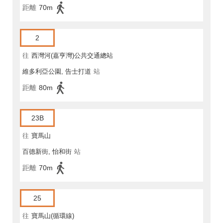
距離
70m
2
往
西灣河(嘉亨灣)公共交通總站
維多利亞公園, 告士打道
站
距離
80m
23B
往
寶馬山
百德新街, 怡和街
站
距離
70m
25
往
寶馬山(循環線)