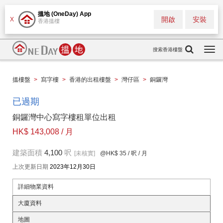
搵地 (OneDay) App
開啟
安裝
X
香港搵樓
搜索香港樓盤
Togg
navi
搵樓盤
>
寫字樓
>
香港的出租樓盤
>
灣仔區
>
銅鑼灣
已過期
銅鑼灣中心寫字樓租單位出租
HK$ 143,008 / 月
建築面積
4,100
呎
[未核實]
@HK$ 35
/ 呎 / 月
上次更新日期
2023年12月30日
詳細物業資料
大廈資料
地圖