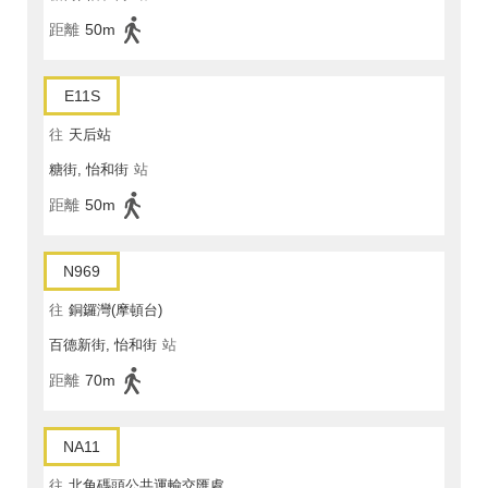
距離
50m
E11S
往
天后站
糖街, 怡和街
站
距離
50m
N969
往
銅鑼灣(摩頓台)
百德新街, 怡和街
站
距離
70m
NA11
往
北角碼頭公共運輸交匯處