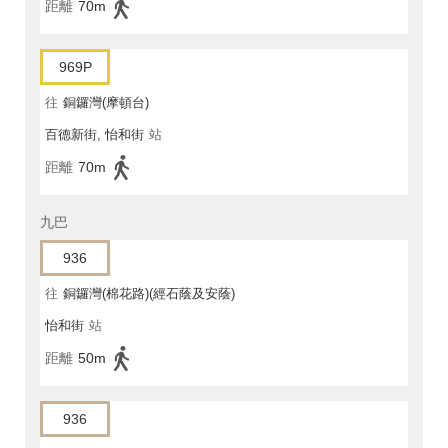
距離
70m
969P
往
銅鑼灣(摩頓台)
百德新街, 怡和街
站
距離
70m
九巴
936
往
銅鑼灣(棉花路)(經石蔭及安蔭)
怡和街
站
距離
50m
936