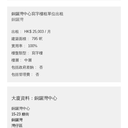
銅鑼灣中心寫字樓租單位出租
銅鑼灣
出租
HK$ 25,003 / 月
建築面積
795 呎
實用率
100%
樓盤類型
寫字樓
樓層
中層
包括政府差餉
否
包括管理費
否
大廈資料：銅鑼灣中心
銅鑼灣中心
15-23 糖街
銅鑼灣
灣仔區