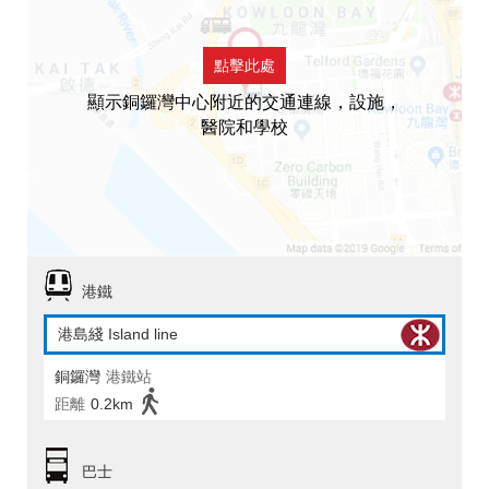
點擊此處
顯示銅鑼灣中心附近的交通連線，設施，
醫院和學校
港鐵
港島綫 Island line
銅鑼灣
港鐵站
距離
0.2km
巴士