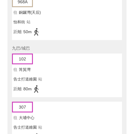
968A
往
銅鑼灣(天后)
怡和街
站
距離
50m
九巴/城巴
102
往
筲箕灣
告士打道維園
站
距離
80m
307
往
大埔中心
告士打道維園
站