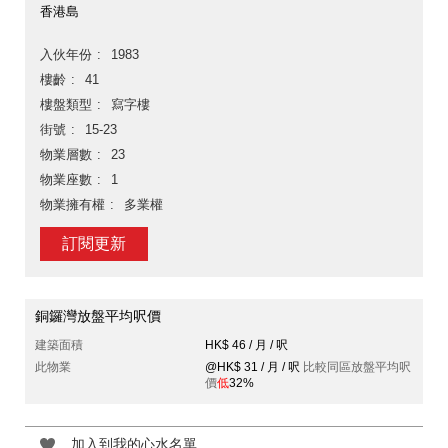
香港島
入伙年份
1983
樓齡
41
樓盤類型
寫字樓
街號
15-23
物業層數
23
物業座數
1
物業擁有權
多業權
訂閱更新
銅鑼灣放盤平均呎價
建築面積
HK$ 46 / 月 / 呎
此物業
@HK$ 31 / 月 / 呎
比較同區放盤平均呎
價
低
32%
加入到我的心水名單