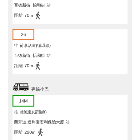
百德新街, 怡和街
站
距離
70m
26
往
荷李活道(循環線)
百德新街, 怡和街
站
距離
70m
專線小巴
14M
往
睦誠道(循環線)
蘭芳道,近利園宏利保險大廈
站
距離
290m