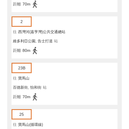
距離
70m
2
往
西灣河(嘉亨灣)公共交通總站
維多利亞公園, 告士打道
站
距離
80m
23B
往
寶馬山
百德新街, 怡和街
站
距離
70m
25
往
寶馬山(循環線)