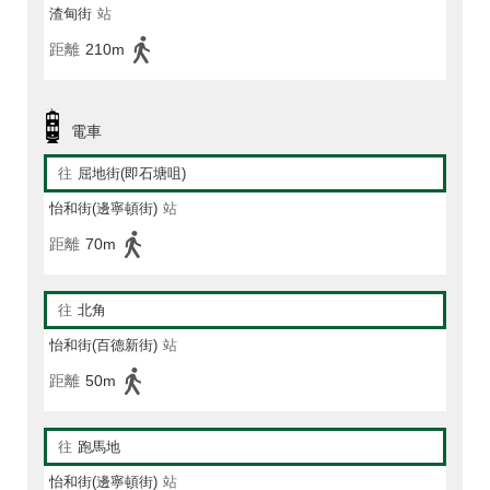
渣甸街
站
距離
210m
電車
往
屈地街(即石塘咀)
怡和街(邊寧頓街)
站
距離
70m
往
北角
怡和街(百德新街)
站
距離
50m
往
跑馬地
怡和街(邊寧頓街)
站