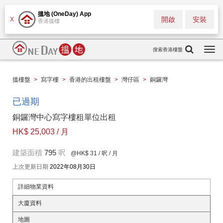
搵地 (OneDay) App
開啟
安裝
X
香港搵樓
搜索香港樓盤
Togg
navi
搵樓盤
>
寫字樓
>
香港的出租樓盤
>
灣仔區
>
銅鑼灣
已過期
銅鑼灣中心寫字樓租單位出租
HK$ 25,003 / 月
建築面積
795
呎
@HK$ 31
/ 呎 / 月
上次更新日期
2022年08月30日
詳細物業資料
大廈資料
地圖