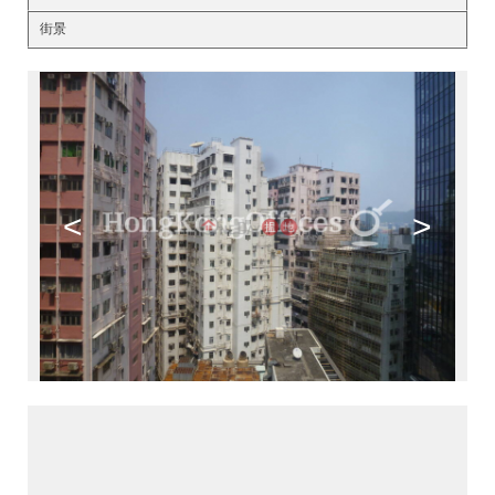
街景
<
>