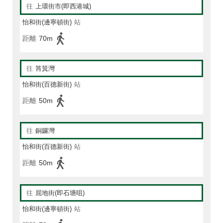
往
上環街市(即西港城)
怡和街(邊寧頓街)
站
距離
70m
往
筲箕灣
怡和街(百德新街)
站
距離
50m
往
銅鑼灣
怡和街(百德新街)
站
距離
50m
往
屈地街(即石塘咀)
怡和街(邊寧頓街)
站