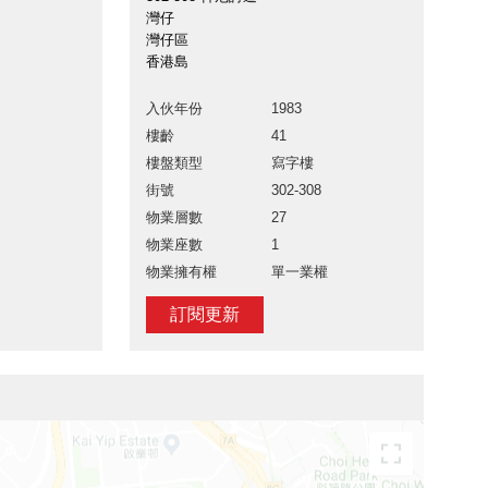
灣仔
灣仔區
香港島
入伙年份
1983
樓齡
41
樓盤類型
寫字樓
街號
302-308
物業層數
27
物業座數
1
物業擁有權
單一業權
訂閱更新