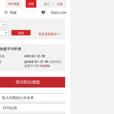
海外樓盤
放盤
登入
註冊
商舖
ENGLISH
搜索
更多搜索選項
放盤平均呎價
面積
HK$ 36 / 月 / 呎
業
@HK$ 33 / 月 / 呎
比較同區
放盤平均呎價
低
8%
查詢類似樓盤
加入到我的心水名單
打印此頁