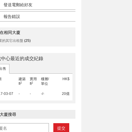
發送電郵給好友
報告錯誤
在相同大廈
業的其它出租盤
(25)
成中心最近的成交紀錄
出售
期
建築
實用
樓層/
HK$
2
2
ft
ft
單位
17-03-07
-
-
-/-
20億
大廈搜尋
提交