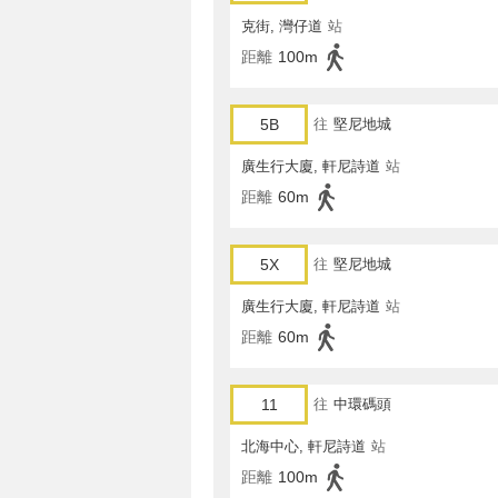
克街, 灣仔道
站
距離
100m
5B
往
堅尼地城
廣生行大廈, 軒尼詩道
站
距離
60m
5X
往
堅尼地城
廣生行大廈, 軒尼詩道
站
距離
60m
11
往
中環碼頭
北海中心, 軒尼詩道
站
距離
100m