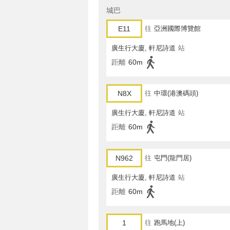
城巴
E11
往
亞洲國際博覽館
廣生行大廈, 軒尼詩道
站
距離
60m
N8X
往
中環(港澳碼頭)
廣生行大廈, 軒尼詩道
站
距離
60m
N962
往
屯門(龍門居)
廣生行大廈, 軒尼詩道
站
距離
60m
1
往
跑馬地(上)