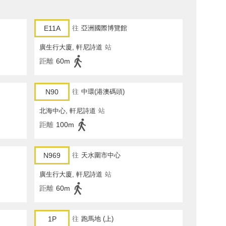
E11A
往
亞洲國際博覽館
廣生行大廈, 軒尼詩道
站
距離
60m
N90
往
中環(港澳碼頭)
北海中心, 軒尼詩道
站
距離
100m
N969
往
天水圍市中心
廣生行大廈, 軒尼詩道
站
距離
60m
1P
往
跑馬地 (上)