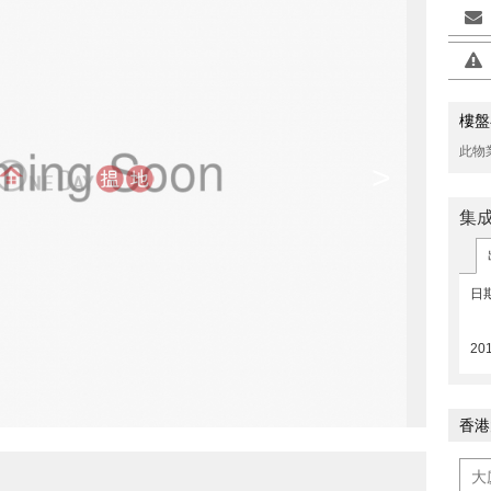
樓盤
此物
>
集
日
20
香港