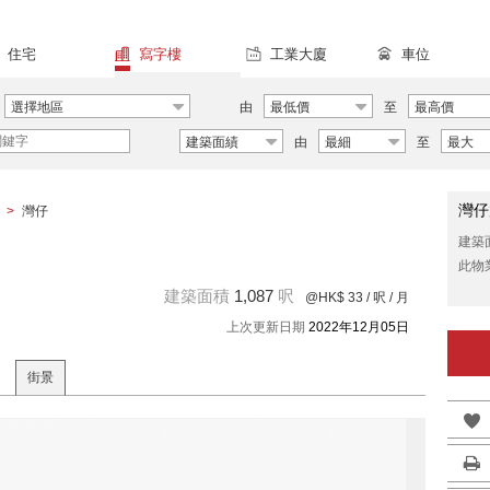
住宅
寫字樓
工業大廈
車位
選擇地區
由
最低價
至
最高價
建築面績
由
最細
至
最大
灣仔
>
灣仔
建築
此物
建築面積
1,087
呎
@HK$ 33
/ 呎 / 月
上次更新日期
2022年12月05日
街景