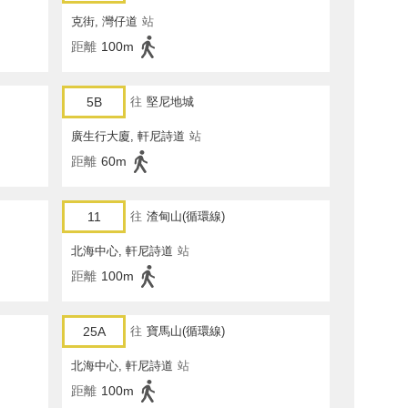
克街, 灣仔道
站
距離
100m
5B
往
堅尼地城
廣生行大廈, 軒尼詩道
站
距離
60m
11
往
渣甸山(循環線)
北海中心, 軒尼詩道
站
距離
100m
25A
往
寶馬山(循環線)
北海中心, 軒尼詩道
站
距離
100m