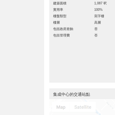
建築面積
1,087 呎
實用率
100%
樓盤類型
寫字樓
樓層
高層
包括政府差餉
否
包括管理費
否
集成中心的交通站點