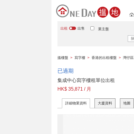
出租
出售
業主盤
搵樓盤
>
寫字樓
>
香港的出租樓盤
>
灣仔區
已過期
集成中心寫字樓租單位出租
HK$ 35,871 / 月
詳細物業資料
大廈資料
地圖