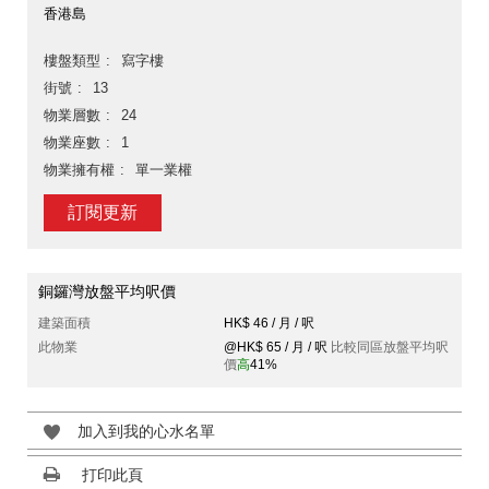
香港島
樓盤類型
寫字樓
街號
13
物業層數
24
物業座數
1
物業擁有權
單一業權
訂閱更新
銅鑼灣放盤平均呎價
建築面積
HK$ 46 / 月 / 呎
此物業
@HK$ 65 / 月 / 呎
比較同區放盤平均呎
價
高
41%
加入到我的心水名單
打印此頁