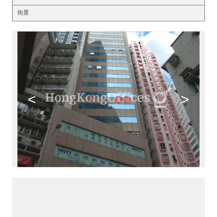
街景
<
>