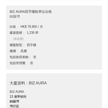
BIZ AURA寫字樓租單位出租
銅鑼灣
出租
HK$ 79,950 / 月
建築面積
1,230 呎
[未核實]
樓盤類型
寫字樓
樓層
高層
包括政府差餉
否
包括管理費
否
大廈資料：BIZ AURA
BIZ AURA
13 邊寧頓街
銅鑼灣
灣仔區