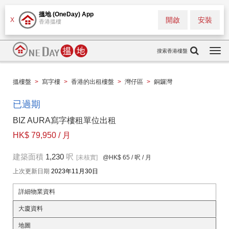
搵地 (OneDay) App
開啟
安裝
X
香港搵樓
搜索香港樓盤
Togg
navi
搵樓盤
>
寫字樓
>
香港的出租樓盤
>
灣仔區
>
銅鑼灣
已過期
BIZ AURA寫字樓租單位出租
HK$ 79,950 / 月
建築面積
1,230
呎
[未核實]
@HK$ 65
/ 呎 / 月
上次更新日期
2023年11月30日
詳細物業資料
大廈資料
地圖