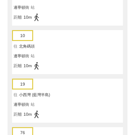
邊寧頓街
站
距離
10m
10
往
北角碼頭
邊寧頓街
站
距離
10m
19
往
小西灣 (藍灣半島)
邊寧頓街
站
距離
10m
76