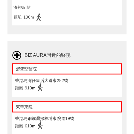
渣甸街
站
距離
190m
BIZ AURA附近的醫院
鄧肇堅醫院
香港島灣仔皇后大道東282號
距離
910m
東華東院
香港島銅鑼灣掃桿埔東院道19號
距離
610m