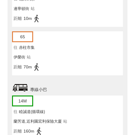
邊寧頓街
站
距離
10m
65
往
赤柱市集
伊榮街
站
距離
70m
專線小巴
14M
往
睦誠道(循環線)
蘭芳道,近利園宏利保險大廈
站
距離
160m