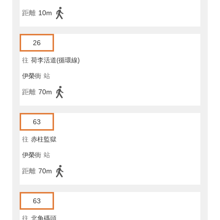
距離
10m
26
往
荷李活道(循環線)
伊榮街
站
距離
70m
63
往
赤柱監獄
伊榮街
站
距離
70m
63
往
北角碼頭