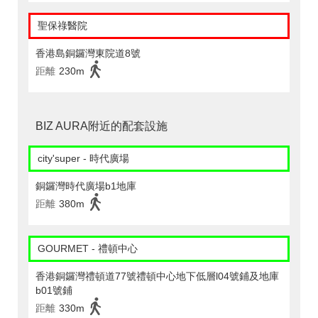
聖保祿醫院
香港島銅鑼灣東院道8號
距離
230m
BIZ AURA附近的配套設施
city'super - 時代廣場
銅鑼灣時代廣場b1地庫
距離
380m
GOURMET - 禮頓中心
香港銅鑼灣禮頓道77號禮頓中心地下低層l04號鋪及地庫
b01號鋪
距離
330m