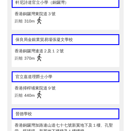
軒尼詩道官立小學（銅鑼灣）
香港銅鑼灣東院道３號
距離
310m
保良局金銀業貿易場張凝文學校
香港銅鑼灣連道２及１２號
距離
370m
官立嘉道理爵士小學
香港掃桿埔東院道９號
距離
440m
晉德學校
香港銅鑼灣加路連山道七十七號新翼地下及１樓、孔聖