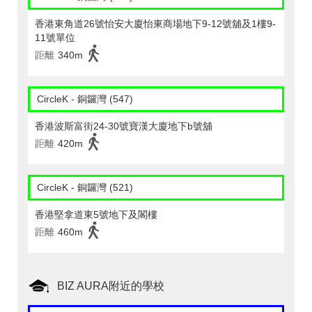
香港東角道26號怡安大廈怡東商場地下9-12號舖及1樓9-
11號單位
距離
340m
CircleK - 銅鑼灣 (547)
香港波斯富街24-30號寶漢大廈地下b號舖
距離
420m
CircleK - 銅鑼灣 (521)
香港堅拿道東5號地下及閣樓
距離
460m
BIZ AURA附近的學校