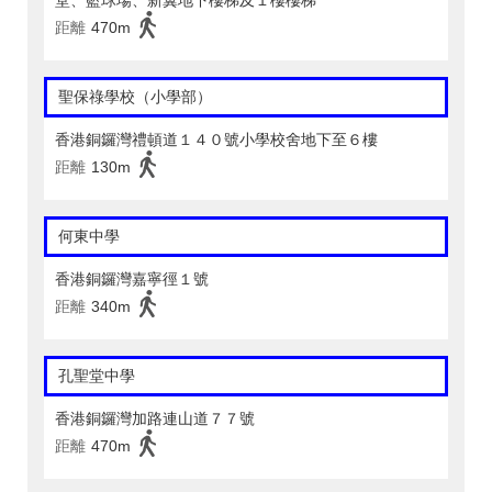
堂、籃球場、新翼地下樓梯及１樓樓梯
距離
470m
聖保祿學校（小學部）
香港銅鑼灣禮頓道１４０號小學校舍地下至６樓
距離
130m
何東中學
香港銅鑼灣嘉寧徑１號
距離
340m
孔聖堂中學
香港銅鑼灣加路連山道７７號
距離
470m