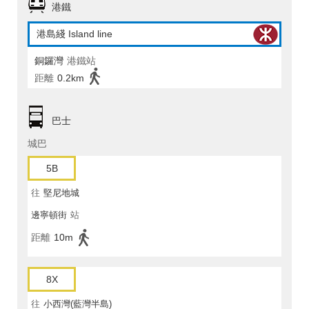
港鐵
港島綫 Island line
銅鑼灣
港鐵站
距離
0.2km
巴士
城巴
5B
往
堅尼地城
邊寧頓街
站
距離
10m
8X
往
小西灣(藍灣半島)