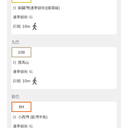
往
銅鑼灣(邊寧頓街)(循環線)
邊寧頓街
站
距離
10m
九巴
108
往
寶馬山
邊寧頓街
站
距離
10m
新巴
8H
往
小西灣 (藍灣半島)
邊寧頓街
站