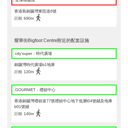
聖保祿醫院
香港島銅鑼灣東院道8號
距離
690m
耀華街Bigfoot Centre附近的配套設施
city'super - 時代廣場
銅鑼灣時代廣場b1地庫
距離
120m
GOURMET - 禮頓中心
香港銅鑼灣禮頓道77號禮頓中心地下低層l04號鋪及地庫
b01號鋪
距離
140m