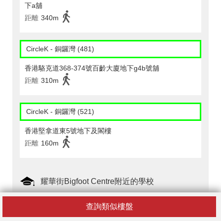
下a舖
距離
340m
CircleK - 銅鑼灣 (481)
香港駱克道368-374號百齡大廈地下g4b號舖
距離
310m
CircleK - 銅鑼灣 (521)
香港堅拿道東5號地下及閣樓
距離
160m
耀華街Bigfoot Centre附近的學校
保良局金銀業貿易場張凝文學校
查詢類似樓盤