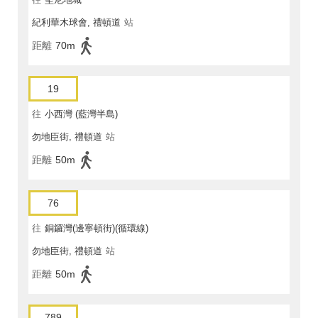
紀利華木球會, 禮頓道
站
距離
70m
19
往
小西灣 (藍灣半島)
勿地臣街, 禮頓道
站
距離
50m
76
往
銅鑼灣(邊寧頓街)(循環線)
勿地臣街, 禮頓道
站
距離
50m
789