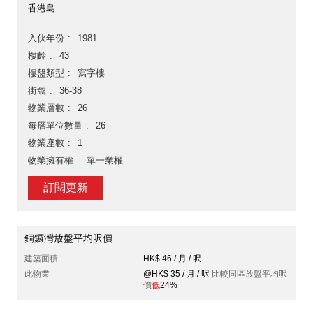
香港島
入伙年份
1981
樓齡
43
樓盤類型
寫字樓
街號
36-38
物業層數
26
每層單位數量
26
物業座數
1
物業擁有權
單一業權
訂閱更新
銅鑼灣放盤平均呎價
建築面積
HK$ 46 / 月 / 呎
此物業
@HK$ 35 / 月 / 呎
比較同區放盤平均呎
價
低
24%