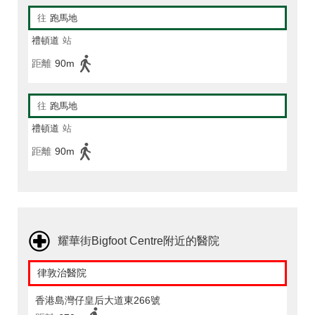
往
跑馬地
禮頓道
站
距離
90m
往
跑馬地
禮頓道
站
距離
90m
耀華街Bigfoot Centre附近的醫院
律敦治醫院
香港島灣仔皇后大道東266號