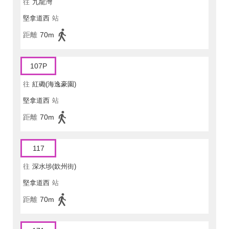
往
九龍灣
堅拿道西
站
距離
70m
107P
往
紅磡(海逸豪園)
堅拿道西
站
距離
70m
117
往
深水埗(欽州街)
堅拿道西
站
距離
70m