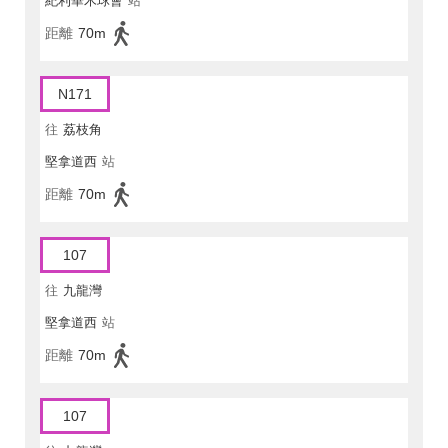
紀利華木球會
站
距離
70m
N171
往
荔枝角
堅拿道西
站
距離
70m
107
往
九龍灣
堅拿道西
站
距離
70m
107