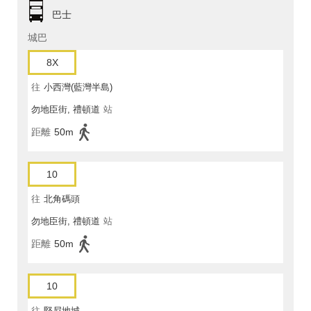
巴士
城巴
8X
往
小西灣(藍灣半島)
勿地臣街, 禮頓道
站
距離
50m
10
往
北角碼頭
勿地臣街, 禮頓道
站
距離
50m
10
往
堅尼地城