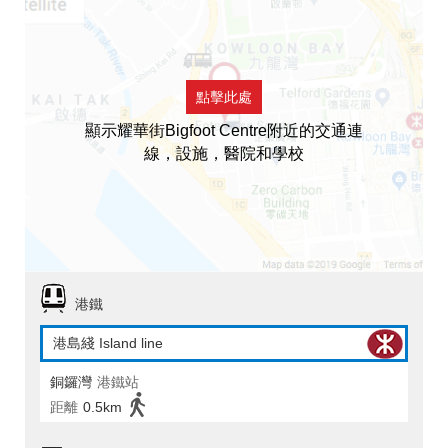
點擊此處
顯示耀華街Bigfoot Centre附近的交通連
線，設施，醫院和學校
港鐵
港島綫 Island line
銅鑼灣
港鐵站
距離
0.5km