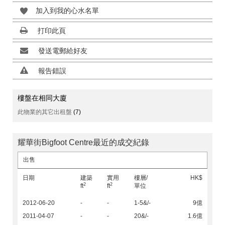
加入到我的心水名單
打印此頁
發送電郵給好友
報告錯誤
樓盤在相同大廈
此物業的其它出租盤
(7)
耀華街Bigfoot Centre最近的成交紀錄
出售
日期
建築
實用
樓層/
HK$
2
2
ft
ft
單位
2012-06-20
-
-
1-5&/-
9億
2011-04-07
-
-
20&/-
1.6億