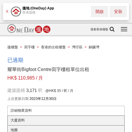
搵地 (OneDay) App
開啟
安裝
X
香港搵樓
搜索香港樓盤
Togg
navi
搵樓盤
>
寫字樓
>
香港的出租樓盤
>
灣仔區
>
銅鑼灣
已過期
耀華街Bigfoot Centre寫字樓租單位出租
HK$ 110,985 / 月
建築面積
3,171
呎
@HK$ 35
/ 呎 / 月
上次更新日期
2023年12月30日
詳細物業資料
大廈資料
地圖