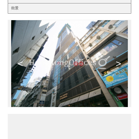
街景
<
>