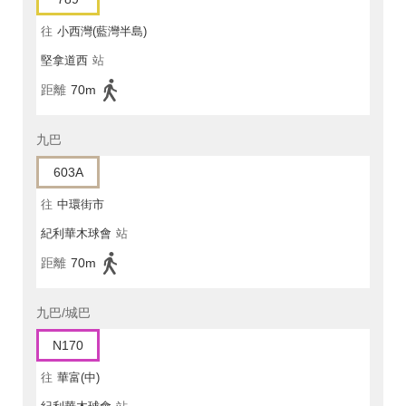
往
小西灣(藍灣半島)
堅拿道西
站
距離
70m
九巴
603A
往
中環街市
紀利華木球會
站
距離
70m
九巴/城巴
N170
往
華富(中)