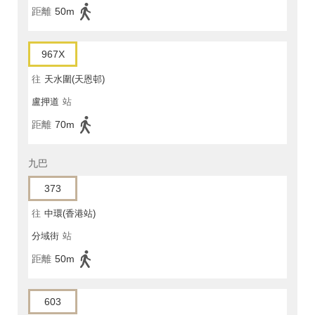
距離
50m
967X
往
天水圍(天恩邨)
盧押道
站
距離
70m
九巴
373
往
中環(香港站)
分域街
站
距離
50m
603