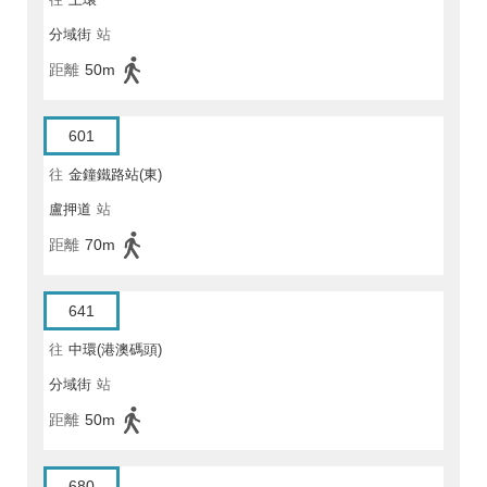
分域街
站
距離
50m
601
往
金鐘鐵路站(東)
盧押道
站
距離
70m
641
往
中環(港澳碼頭)
分域街
站
距離
50m
680