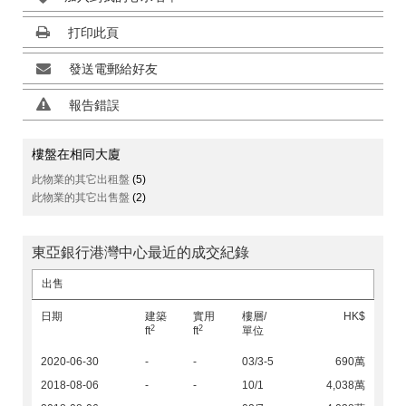
打印此頁
發送電郵給好友
報告錯誤
樓盤在相同大廈
此物業的其它出租盤
(5)
此物業的其它出售盤
(2)
東亞銀行港灣中心最近的成交紀錄
出售
日期
建築
實用
樓層/
HK$
2
2
ft
ft
單位
2020-06-30
-
-
03/3-5
690萬
2018-08-06
-
-
10/1
4,038萬