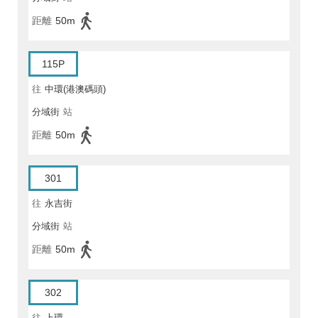
距離
50m
115P
往
中環(港澳碼頭)
分域街
站
距離
50m
301
往
永吉街
分域街
站
距離
50m
302
往
上環