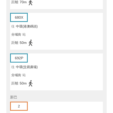
距離
70m
680X
往
中環(港澳碼頭)
分域街
站
距離
50m
692P
往
中環(交易廣場)
分域街
站
距離
50m
新巴
2