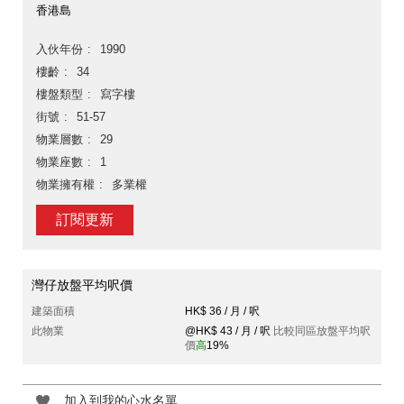
香港島
入伙年份
1990
樓齡
34
樓盤類型
寫字樓
街號
51-57
物業層數
29
物業座數
1
物業擁有權
多業權
訂閱更新
灣仔放盤平均呎價
建築面積
HK$ 36 / 月 / 呎
此物業
@HK$ 43 / 月 / 呎
比較同區放盤平均呎
價
高
19%
加入到我的心水名單