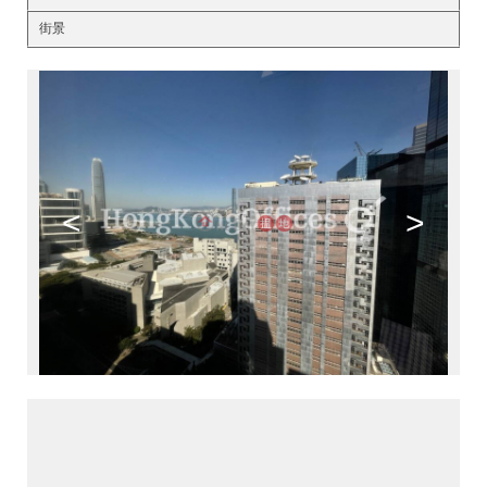
街景
<
>