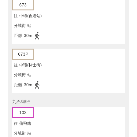
673
往
中環(香港站)
分域街
站
距離
30m
673P
往
中環(林士街)
分域街
站
距離
30m
九巴/城巴
103
往
蒲飛路
分域街
站