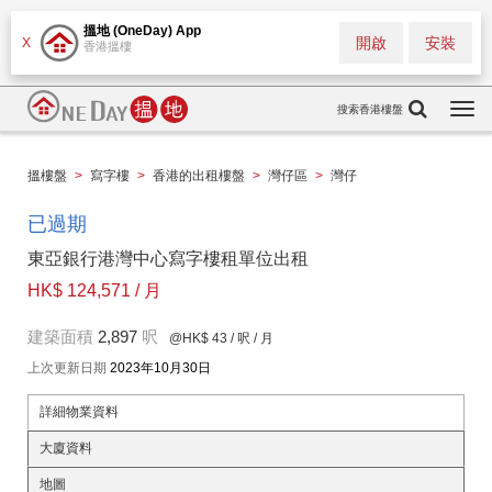
搵地 (OneDay) App
開啟
安裝
X
香港搵樓
搜索香港樓盤
Togg
navi
搵樓盤
>
寫字樓
>
香港的出租樓盤
>
灣仔區
>
灣仔
已過期
東亞銀行港灣中心寫字樓租單位出租
HK$ 124,571 / 月
建築面積
2,897
呎
@HK$ 43
/ 呎 / 月
上次更新日期
2023年10月30日
詳細物業資料
大廈資料
地圖