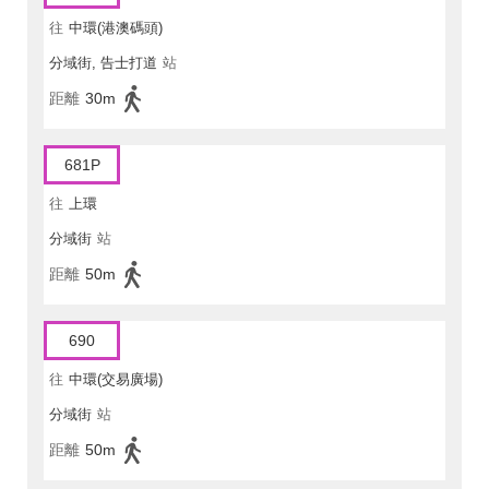
往
中環(港澳碼頭)
分域街, 告士打道
站
距離
30m
681P
往
上環
分域街
站
距離
50m
690
往
中環(交易廣場)
分域街
站
距離
50m