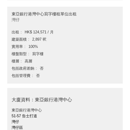
東亞銀行港灣中心寫字樓租單位出租
灣仔
出租
HK$ 124,571 / 月
建築面積
2,897 呎
實用率
100%
樓盤類型
寫字樓
樓層
高層
包括政府差餉
否
包括管理費
否
大廈資料：東亞銀行港灣中心
東亞銀行港灣中心
51-57 告士打道
灣仔
灣仔區