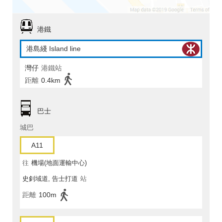
港鐵
港島綫 Island line
灣仔
港鐵站
距離
0.4km
巴士
城巴
A11
往
機場(地面運輸中心)
史釗域道, 告士打道
站
距離
100m