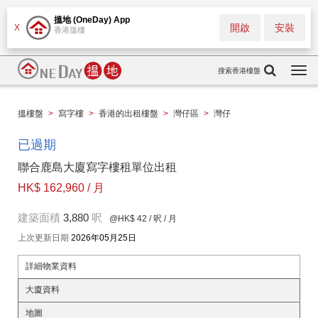
搵地 (OneDay) App
開啟
安裝
X
香港搵樓
搜索香港樓盤
Togg
navi
搵樓盤
>
寫字樓
>
香港的出租樓盤
>
灣仔區
>
灣仔
已過期
聯合鹿島大廈寫字樓租單位出租
HK$ 162,960 / 月
建築面積
3,880
呎
@HK$ 42
/ 呎 / 月
上次更新日期
2026年05月25日
詳細物業資料
大廈資料
地圖