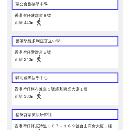
聖公會鄧肇堅中學
香港灣仔愛群道９號
距離
440m
鄧肇堅維多利亞官立中學
香港灣仔愛群道５號
距離
340m
驛前國際語學中心
香港灣仔柯布連道５號耀基商業大廈１樓
距離
380m
精英啓蒙英語研習社
香港灣仔軒尼詩道１６７－１６９號台山商會大廈１樓