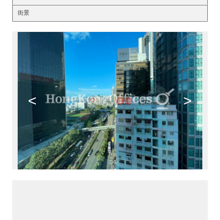
街景
<
>