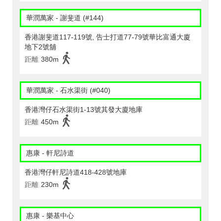
華潤萬家 - 謝斐道 (#144)
香港謝斐道117-119號, 告士打道77-79號華比富通大廈
地下2號舖
距離
380m
華潤萬家 - 石水渠街 (#040)
香港灣仔石水渠街1-13號其發大廈地庫
距離
450m
惠康 - 軒尼詩道
香港灣仔軒尼詩道418-428號地庫
距離
230m
惠康 - 樂基中心