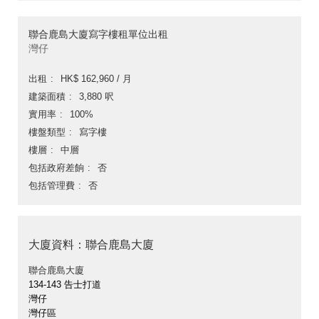
聯合鹿島大廈寫字樓租單位出租
灣仔
出租
HK$ 162,960 / 月
建築面積
3,880 呎
實用率
100%
樓盤類型
寫字樓
樓層
中層
包括政府差餉
否
包括管理費
否
大廈資料：聯合鹿島大廈
聯合鹿島大廈
134-143 告士打道
灣仔
灣仔區