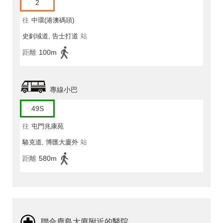
2
往
中環(港澳碼頭)
史釗域道, 告士打道
站
距離
100m
專線小巴
49S
往
屯門兆康苑
駱克道, 博匯大廈外
站
距離
580m
聯合鹿島大廈附近的醫院