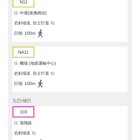
N11
往
中環(港澳碼頭)
史釗域道, 告士打道
站
距離
100m
NA11
往
機場 (地面運輸中心)
史釗域道, 告士打道
站
距離
100m
九巴/城巴
103
往
蒲飛路
史釗域道
站