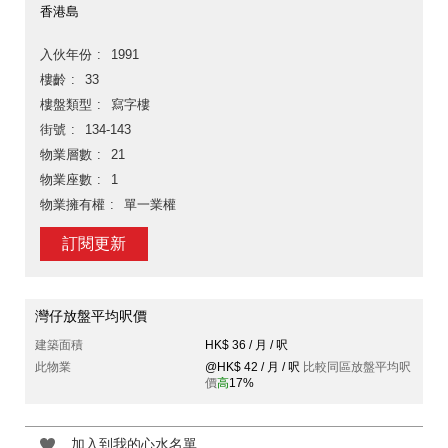
香港島
入伙年份
1991
樓齡
33
樓盤類型
寫字樓
街號
134-143
物業層數
21
物業座數
1
物業擁有權
單一業權
訂閱更新
灣仔放盤平均呎價
建築面積
HK$ 36 / 月 / 呎
此物業
@HK$ 42 / 月 / 呎
比較同區放盤平均呎
價
高
17%
加入到我的心水名單