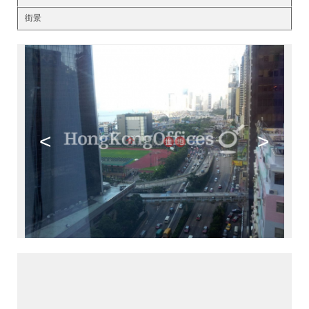
街景
<
>