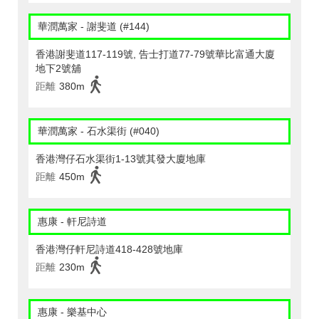
華潤萬家 - 謝斐道 (#144)
香港謝斐道117-119號, 告士打道77-79號華比富通大廈
地下2號舖
距離
380m
華潤萬家 - 石水渠街 (#040)
香港灣仔石水渠街1-13號其發大廈地庫
距離
450m
惠康 - 軒尼詩道
香港灣仔軒尼詩道418-428號地庫
距離
230m
惠康 - 樂基中心