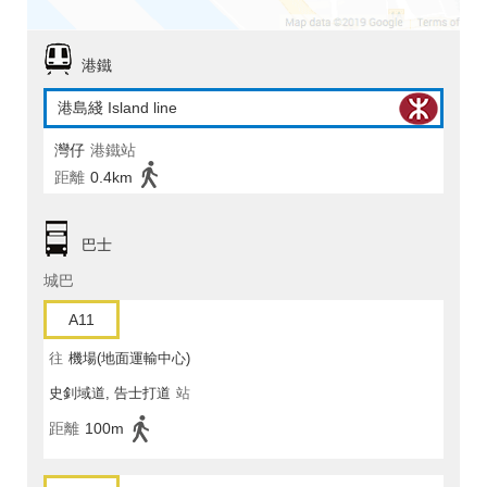
港鐵
港島綫 Island line
灣仔
港鐵站
距離
0.4km
巴士
城巴
A11
往
機場(地面運輸中心)
史釗域道, 告士打道
站
距離
100m