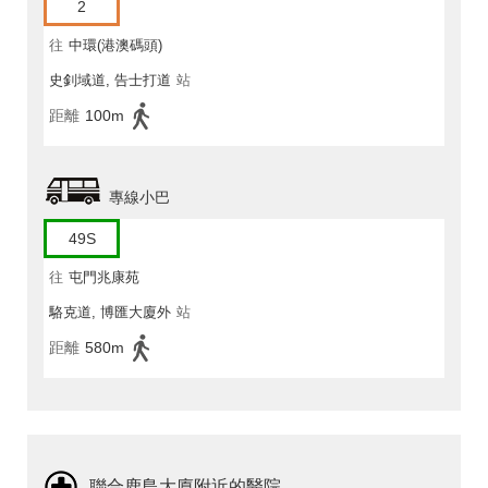
2
往
中環(港澳碼頭)
史釗域道, 告士打道
站
距離
100m
專線小巴
49S
往
屯門兆康苑
駱克道, 博匯大廈外
站
距離
580m
聯合鹿島大廈附近的醫院