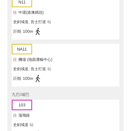
N11
往
中環(港澳碼頭)
史釗域道, 告士打道
站
距離
100m
NA11
往
機場 (地面運輸中心)
史釗域道, 告士打道
站
距離
100m
九巴/城巴
103
往
蒲飛路
史釗域道
站