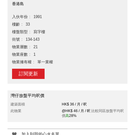
香港島
入伙年份
1991
樓齡
33
樓盤類型
寫字樓
街號
134-143
物業層數
21
物業座數
1
物業擁有權
單一業權
訂閱更新
灣仔放盤平均呎價
建築面積
HK$ 36 / 月 / 呎
此物業
@HK$ 46 / 月 / 呎
比較同區放盤平均呎
價
高
28%
加入到我的心水名單