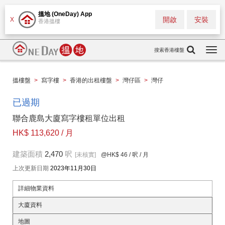
搵地 (OneDay) App
開啟
安裝
X
香港搵樓
搜索香港樓盤
Togg
navi
搵樓盤
>
寫字樓
>
香港的出租樓盤
>
灣仔區
>
灣仔
已過期
聯合鹿島大廈寫字樓租單位出租
HK$ 113,620 / 月
建築面積
2,470
呎
[未核實]
@HK$ 46
/ 呎 / 月
上次更新日期
2023年11月30日
詳細物業資料
大廈資料
地圖