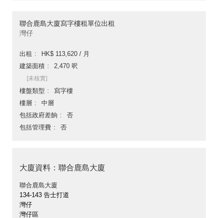
聯合鹿島大廈寫字樓租單位出租
灣仔
出租
HK$ 113,620 / 月
建築面積
2,470 呎
[未核實]
樓盤類型
寫字樓
樓層
中層
包括政府差餉
否
包括管理費
否
大廈資料：聯合鹿島大廈
聯合鹿島大廈
134-143 告士打道
灣仔
灣仔區