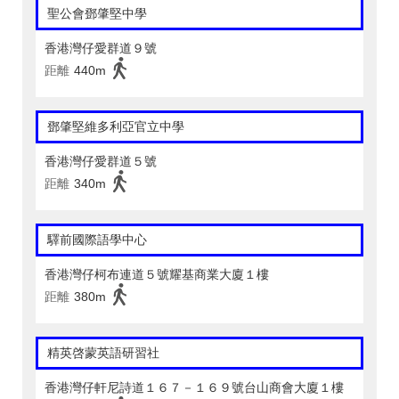
聖公會鄧肇堅中學
香港灣仔愛群道９號
距離
440m
鄧肇堅維多利亞官立中學
香港灣仔愛群道５號
距離
340m
驛前國際語學中心
香港灣仔柯布連道５號耀基商業大廈１樓
距離
380m
精英啓蒙英語研習社
香港灣仔軒尼詩道１６７－１６９號台山商會大廈１樓