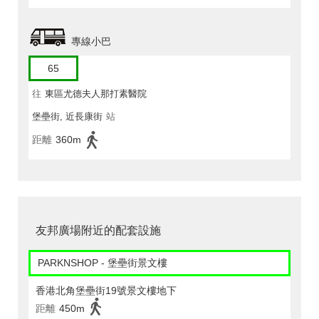
專線小巴
65
往
東區尤德夫人那打素醫院
堡壘街, 近長康街
站
距離
360m
友邦廣場附近的配套設施
PARKNSHOP - 堡壘街景文樓
香港北角堡壘街19號景文樓地下
距離
450m