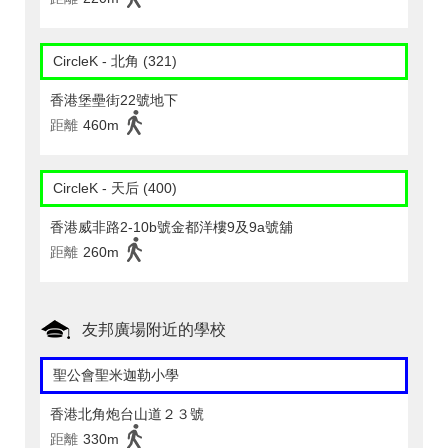
CircleK - 北角 (321)
香港堡壘街22號地下
距離
460m
CircleK - 天后 (400)
香港威非路2-10b號金都洋樓9及9a號舖
距離
260m
友邦廣場附近的學校
聖公會聖米迦勒小學
香港北角炮台山道２３號
距離
330m