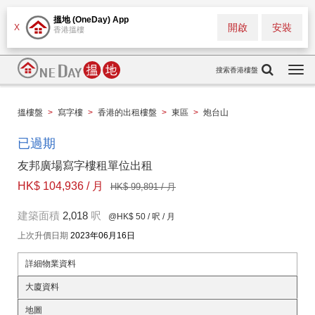
搵地 (OneDay) App
開啟
安裝
X
香港搵樓
搜索香港樓盤
Togg
navi
搵樓盤
>
寫字樓
>
香港的出租樓盤
>
東區
>
炮台山
已過期
友邦廣場寫字樓租單位出租
HK$ 104,936 / 月
HK$ 99,891 / 月
建築面積
2,018
呎
@HK$ 50
/ 呎 / 月
上次升價日期
2023年06月16日
詳細物業資料
大廈資料
地圖