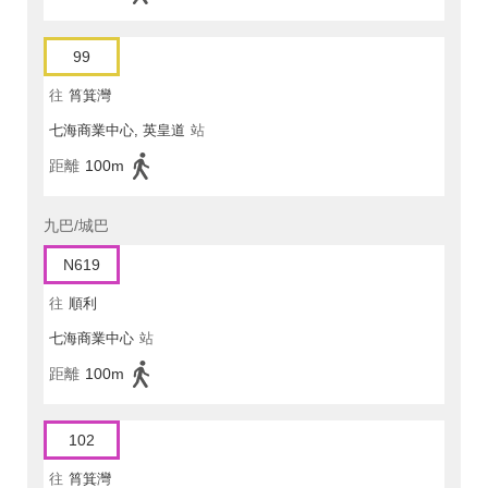
99
往
筲箕灣
七海商業中心, 英皇道
站
距離
100m
九巴/城巴
N619
往
順利
七海商業中心
站
距離
100m
102
往
筲箕灣