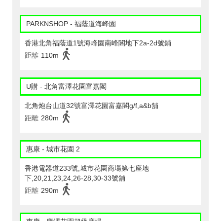
PARKNSHOP - 福蔭道海峰園
香港北角福蔭道1號海峰園南峰閣地下2a-2d號鋪
距離
110m
U購 - 北角富澤花園富嘉閣
北角炮台山道32號富澤花園富嘉閣g/f,a&b舖
距離
280m
惠康 - 城市花園 2
香港電器道233號,城市花園商塲第七座地
下,20,21,23,24,26-28,30-33號舖
距離
290m