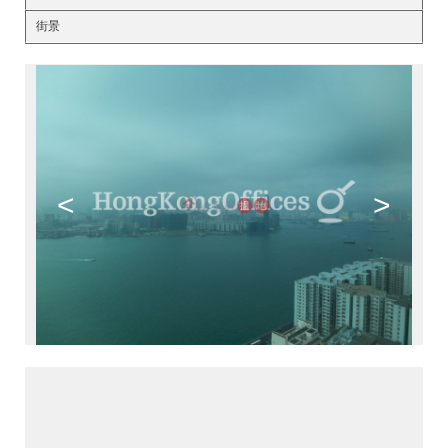
街景
<
>