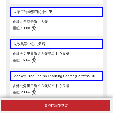
東華三院李潤田紀念中學
香港北角雲景道１８號
距離
400m
先致英語中心（天后）
香港天后英皇道２５號景星中心６樓
距離
460m
Monkey Tree English Learning Center (Fortress Hill)
香港北角英皇道９３號錦平中心５樓
距離
200m
查詢類似樓盤
普奇英語學習中心