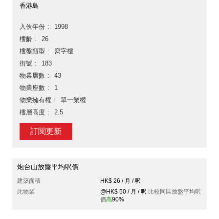
香港島
入伙年份
1998
樓齡
26
樓盤類型
寫字樓
街號
183
物業層數
43
物業座數
1
物業擁有權
單一業權
樓層高度
2.5
訂閱更新
炮台山放盤平均呎價
建築面積
HK$ 26 / 月 / 呎
此物業
@HK$ 50 / 月 / 呎
比較同區放盤平均呎
價
高
90%