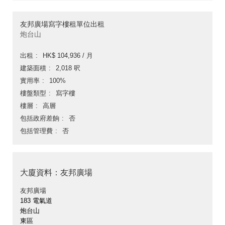
友邦廣場寫字樓租單位出租
炮台山
出租
HK$ 104,936 / 月
建築面積
2,018 呎
實用率
100%
樓盤類型
寫字樓
樓層
高層
包括政府差餉
否
包括管理費
否
大廈資料：友邦廣場
友邦廣場
183 電氣道
炮台山
東區