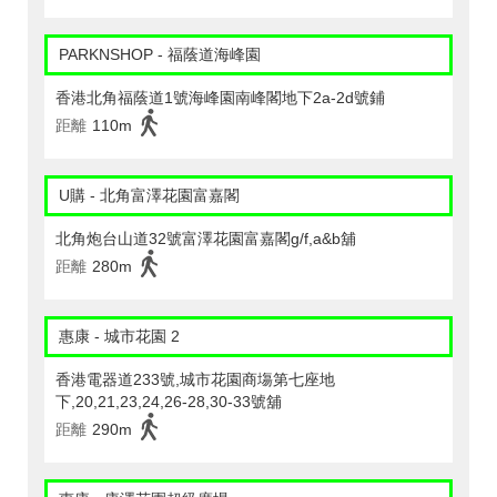
PARKNSHOP - 福蔭道海峰園
香港北角福蔭道1號海峰園南峰閣地下2a-2d號鋪
距離
110m
U購 - 北角富澤花園富嘉閣
北角炮台山道32號富澤花園富嘉閣g/f,a&b舖
距離
280m
惠康 - 城市花園 2
香港電器道233號,城市花園商塲第七座地
下,20,21,23,24,26-28,30-33號舖
距離
290m