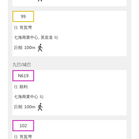
99
往
筲箕灣
七海商業中心, 英皇道
站
距離
100m
九巴/城巴
N619
往
順利
七海商業中心
站
距離
100m
102
往
筲箕灣