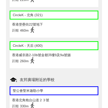
CircleK - 北角 (321)
香港堡壘街22號地下
距離
460m
CircleK - 天后 (400)
香港威非路2-10b號金都洋樓9及9a號舖
距離
260m
友邦廣場附近的學校
聖公會聖米迦勒小學
香港北角炮台山道２３號
距離
330m