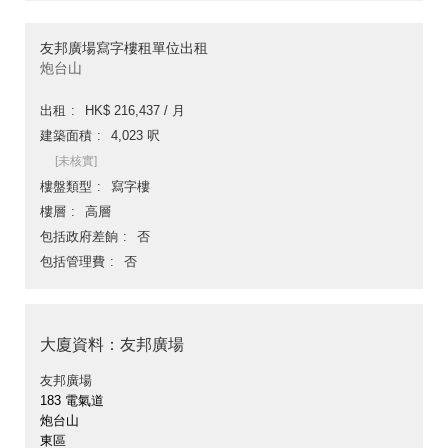
友邦廣場寫字樓租單位出租
炮台山
出租
HK$ 216,437 / 月
建築面積
4,023 呎
[未核實]
樓盤類型
寫字樓
樓層
高層
包括政府差餉
否
包括管理費
否
大廈資料：友邦廣場
友邦廣場
183 電氣道
炮台山
東區