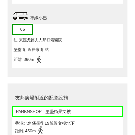
專線小巴
65
往
東區尤德夫人那打素醫院
堡壘街, 近長康街
站
距離
360m
友邦廣場附近的配套設施
PARKNSHOP - 堡壘街景文樓
香港北角堡壘街19號景文樓地下
距離
450m