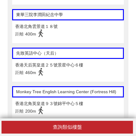
東華三院李潤田紀念中學
香港北角雲景道１８號
距離
400m
先致英語中心（天后）
香港天后英皇道２５號景星中心６樓
距離
460m
Monkey Tree English Learning Center (Fortress Hill)
香港北角英皇道９３號錦平中心５樓
距離
200m
查詢類似樓盤
普奇英語學習中心