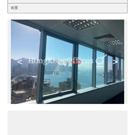
街景
<
>