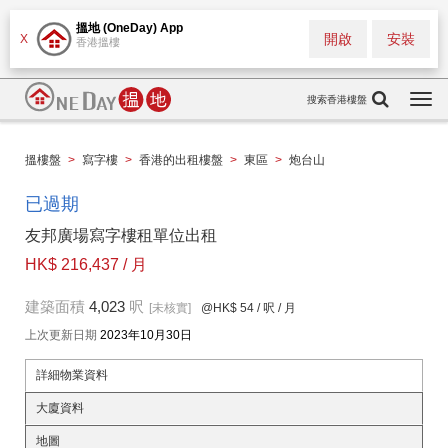
搵地 (OneDay) App
開啟
安裝
X
香港搵樓
搜索香港樓盤
Togg
navi
搵樓盤
>
寫字樓
>
香港的出租樓盤
>
東區
>
炮台山
已過期
友邦廣場寫字樓租單位出租
HK$ 216,437 / 月
建築面積
4,023
呎
[未核實]
@HK$ 54
/ 呎 / 月
上次更新日期
2023年10月30日
詳細物業資料
大廈資料
地圖