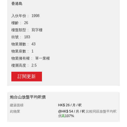
香港島
入伙年份
1998
樓齡
26
樓盤類型
寫字樓
街號
183
物業層數
43
物業座數
1
物業擁有權
單一業權
樓層高度
2.5
訂閱更新
炮台山放盤平均呎價
建築面積
HK$ 26 / 月 / 呎
此物業
@HK$ 54 / 月 / 呎
比較同區放盤平均呎
價
高
107%