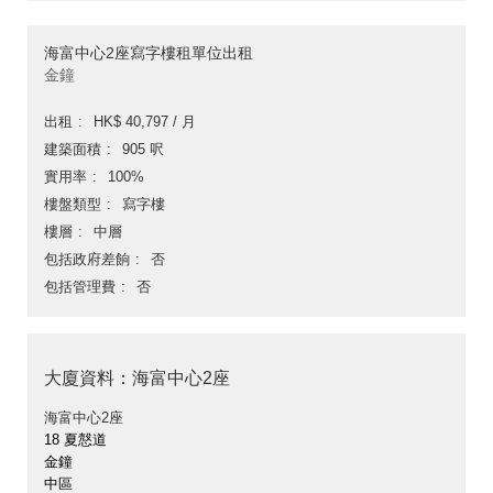
海富中心2座寫字樓租單位出租
金鐘
出租
HK$ 40,797 / 月
建築面積
905 呎
實用率
100%
樓盤類型
寫字樓
樓層
中層
包括政府差餉
否
包括管理費
否
大廈資料：海富中心2座
海富中心2座
18 夏慤道
金鐘
中區