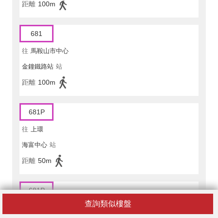
距離
100m
681
往
馬鞍山市中心
金鐘鐵路站
站
距離
100m
681P
往
上環
海富中心
站
距離
50m
681P
查詢類似樓盤
往
耀安