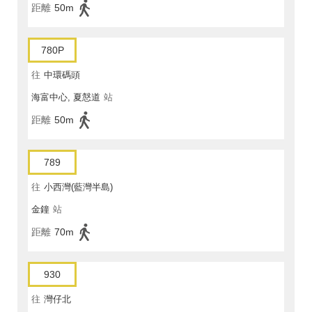
距離
50m
780P
往
中環碼頭
海富中心, 夏慤道
站
距離
50m
789
往
小西灣(藍灣半島)
金鐘
站
距離
70m
930
往
灣仔北