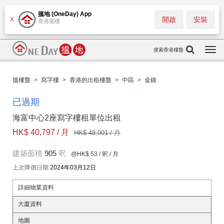
搵地 (OneDay) App
開啟
安裝
X
香港搵樓
搜索香港樓盤
Togg
navi
搵樓盤
>
寫字樓
>
香港的出租樓盤
>
中區
>
金鐘
已過期
海富中心2座寫字樓租單位出租
HK$ 40,797 / 月
HK$ 48,001 / 月
建築面積
905
呎
@HK$ 53
/ 呎 / 月
上次降價日期
2024年03月12日
詳細物業資料
大廈資料
地圖