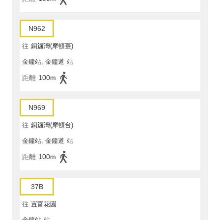
N962
往
銅鑼灣(摩頓臺)
金鐘站, 金鐘道
站
距離
100m
N969
往
銅鑼灣(摩頓台)
金鐘站, 金鐘道
站
距離
100m
37B
往
置富花園
金鐘站
站