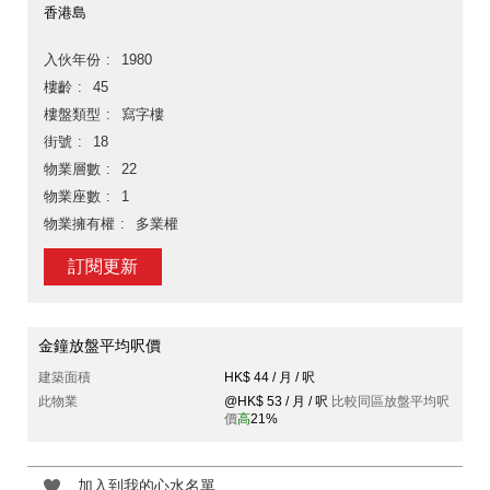
香港島
入伙年份
1980
樓齡
45
樓盤類型
寫字樓
街號
18
物業層數
22
物業座數
1
物業擁有權
多業權
訂閱更新
金鐘放盤平均呎價
建築面積
HK$ 44 / 月 / 呎
此物業
@HK$ 53 / 月 / 呎
比較同區放盤平均呎
價
高
21%
加入到我的心水名單