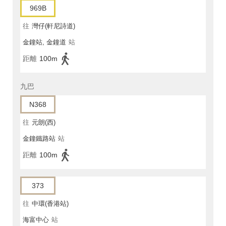
969B
往
灣仔(軒尼詩道)
金鐘站, 金鐘道
站
距離
100m
九巴
N368
往
元朗(西)
金鐘鐵路站
站
距離
100m
373
往
中環(香港站)
海富中心
站