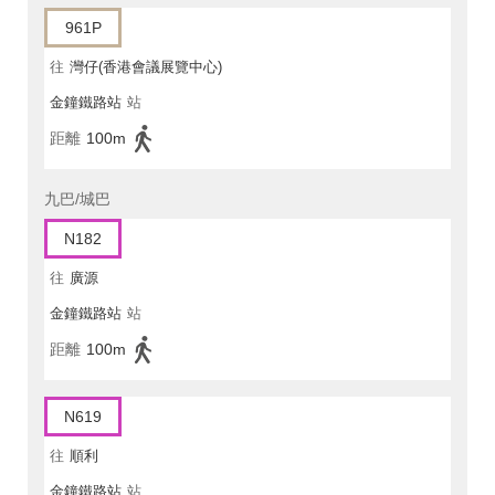
961P
往
灣仔(香港會議展覽中心)
金鐘鐵路站
站
距離
100m
九巴/城巴
N182
往
廣源
金鐘鐵路站
站
距離
100m
N619
往
順利
金鐘鐵路站
站