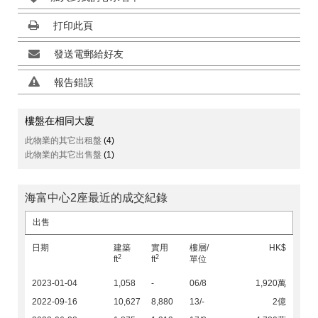
打印此頁
發送電郵給好友
報告錯誤
樓盤在相同大廈
此物業的其它出租盤
(4)
此物業的其它出售盤
(1)
海富中心2座最近的成交紀錄
出售
日期
建築
實用
樓層/
HK$
2
2
ft
ft
單位
2023-01-04
1,058
-
06/8
1,920萬
2022-09-16
10,627
8,880
13/-
2億