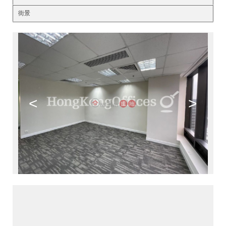
街景
<
>