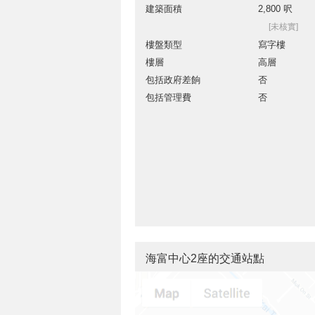
建築面積
2,800 呎
[未核實]
樓盤類型
寫字樓
樓層
高層
包括政府差餉
否
包括管理費
否
海富中心2座的交通站點