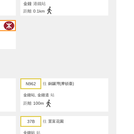
金鐘
港鐵站
距離
0.1km
N962
往
銅鑼灣(摩頓臺)
金鐘站, 金鐘道
站
距離
100m
37B
往
置富花園
金鐘站
站