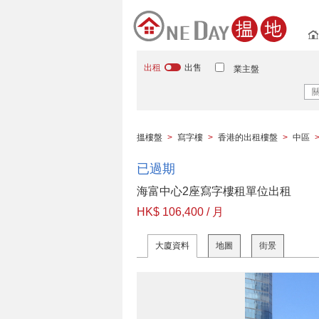
出租
出售
業主盤
搵樓盤
>
寫字樓
>
香港的出租樓盤
>
中區
已過期
海富中心2座寫字樓租單位出租
HK$ 106,400 / 月
大廈資料
地圖
街景