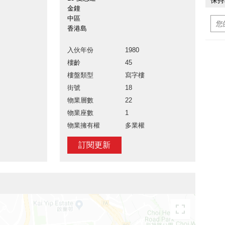
保持
金鐘
中區
香港島
入伙年份
1980
樓齡
45
樓盤類型
寫字樓
街號
18
物業層數
22
物業座數
1
物業擁有權
多業權
訂閱更新