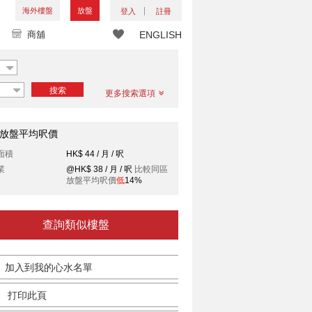
海外樓盤
放盤
登入
註冊
商舖
ENGLISH
搜索
更多搜索選項
放盤平均呎價
面積
HK$ 44 / 月 / 呎
業
@HK$ 38 / 月 / 呎
比較同區
放盤平均呎價
低
14%
查詢類似樓盤
加入到我的心水名單
打印此頁