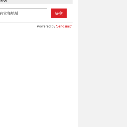
聯繫
提交
Powered by
Sendsmith