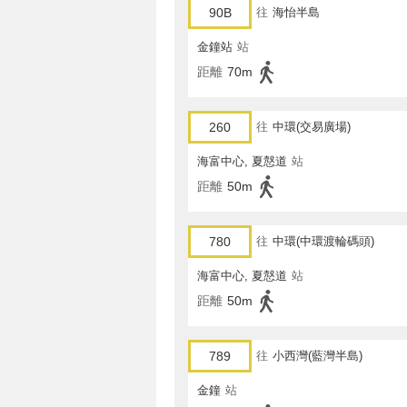
90B
往
海怡半島
金鐘站
站
距離
70m
260
往
中環(交易廣場)
海富中心, 夏慤道
站
距離
50m
780
往
中環(中環渡輪碼頭)
海富中心, 夏慤道
站
距離
50m
789
往
小西灣(藍灣半島)
金鐘
站