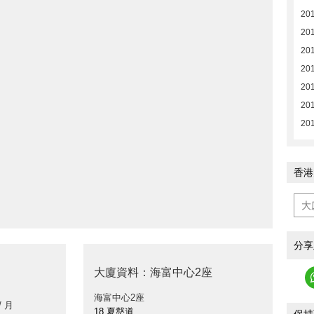
20
20
201
20
201
201
201
香港
分享
大廈資料：海富中心2座
海富中心2座
/ 月
18 夏慤道