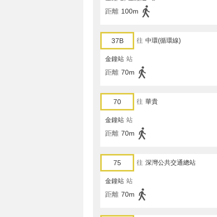
距離
100m
37B
往
中環(循環線)
金鐘站
站
距離
70m
70
往
華貴
金鐘站
站
距離
70m
75
往
深灣公共交通總站
金鐘站
站
距離
70m