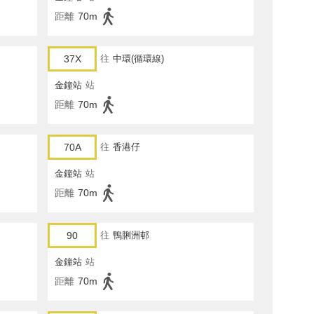
距離
70m
37X
往
中環(循環線)
金鐘站
站
距離
70m
70A
往
香港仔
金鐘站
站
距離
70m
90
往
鴨脷洲邨
金鐘站
站
距離
70m