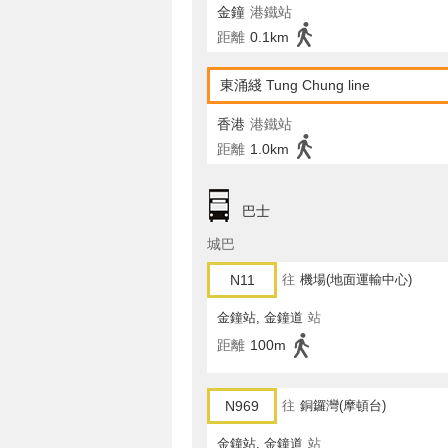
金鐘
港鐵站
距離
0.1km
東涌綫 Tung Chung line
香港
港鐵站
距離
1.0km
巴士
城巴
N11
往
機場(地面運輸中心)
金鐘站, 金鐘道
站
距離
100m
N969
往
銅鑼灣(摩頓台)
金鐘站, 金鐘道
站