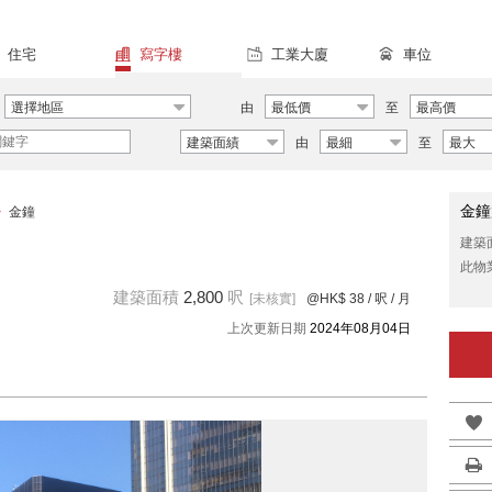
住宅
寫字樓
工業大廈
車位
選擇地區
由
最低價
至
最高價
建築面績
由
最細
至
最大
金鐘
>
金鐘
建築
此物
建築面積
2,800
呎
[未核實]
@HK$ 38
/ 呎 / 月
上次更新日期
2024年08月04日