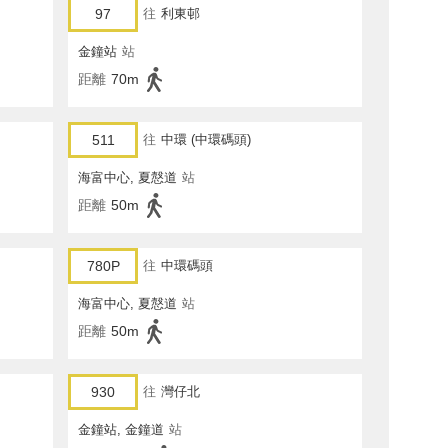
97
往
利東邨
金鐘站
站
距離
70m
511
往
中環 (中環碼頭)
海富中心, 夏慤道
站
距離
50m
780P
往
中環碼頭
海富中心, 夏慤道
站
距離
50m
930
往
灣仔北
金鐘站, 金鐘道
站