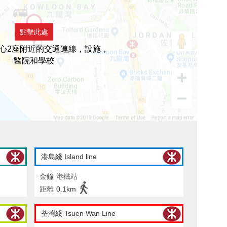
點擊此處
心2座附近的交通連線，設施，
醫院和學校
港島綫 Island line
金鐘
港鐵站
距離
0.1km
荃灣綫 Tsuen Wan Line