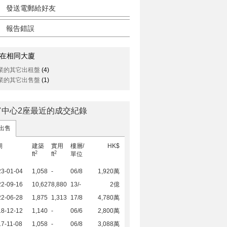
發送電郵給好友
報告錯誤
在相同大廈
業的其它出租盤
(4)
業的其它出售盤
(1)
富中心2座最近的成交紀錄
出售
期
建築
實用
樓層/
HK$
2
2
ft
ft
單位
23-01-04
1,058
-
06/8
1,920萬
22-09-16
10,627
8,880
13/-
2億
22-06-28
1,875
1,313
17/8
4,780萬
18-12-12
1,140
-
06/6
2,800萬
7-11-08
1,058
-
06/8
3,088萬