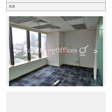
街景
<
>