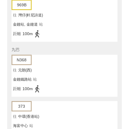
969B
往
灣仔(軒尼詩道)
金鐘站, 金鐘道
站
距離
100m
九巴
N368
往
元朗(西)
金鐘鐵路站
站
距離
100m
373
往
中環(香港站)
海富中心
站