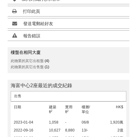
打印此頁
發送電郵給好友
報告錯誤
樓盤在相同大廈
此物業的其它出租盤
(4)
此物業的其它出售盤
(1)
海富中心2座最近的成交紀錄
出售
日期
建築
實用
樓層/
HK$
2
2
ft
ft
單位
2023-01-04
1,058
-
06/8
1,920萬
2022-09-16
10,627
8,880
13/-
2億