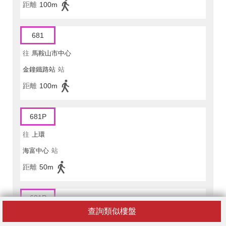
距離
100m
681
往
馬鞍山市中心
金鐘鐵路站
站
距離
100m
681P
往
上環
海富中心
站
距離
50m
681P
查詢類似樓盤
往
耀安