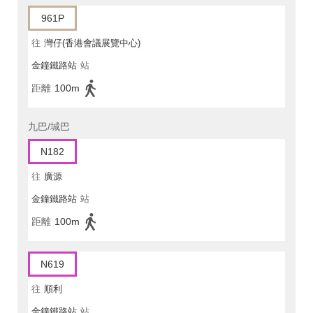
961P
往
灣仔(香港會議展覽中心)
金鐘鐵路站
站
距離
100m
九巴/城巴
N182
往
廣源
金鐘鐵路站
站
距離
100m
N619
往
順利
金鐘鐵路站
站