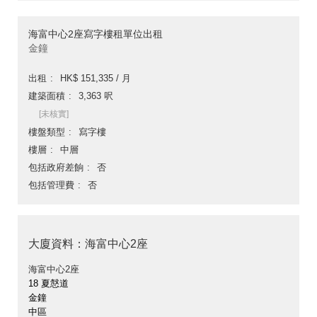
海富中心2座寫字樓租單位出租
金鐘
出租
HK$ 151,335 / 月
建築面積
3,363 呎
[未核實]
樓盤類型
寫字樓
樓層
中層
包括政府差餉
否
包括管理費
否
大廈資料：海富中心2座
海富中心2座
18 夏慤道
金鐘
中區