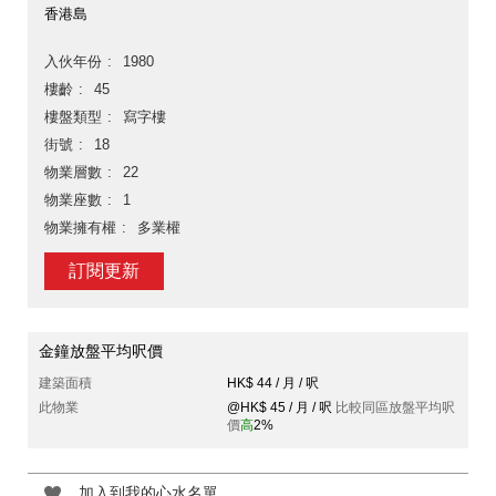
香港島
入伙年份
1980
樓齡
45
樓盤類型
寫字樓
街號
18
物業層數
22
物業座數
1
物業擁有權
多業權
訂閱更新
金鐘放盤平均呎價
建築面積
HK$ 44 / 月 / 呎
此物業
@HK$ 45 / 月 / 呎
比較同區放盤平均呎
價
高
2%
加入到我的心水名單