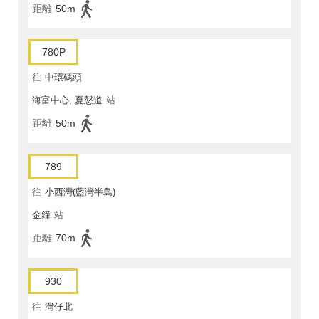
距離
50m
780P
往
中環碼頭
海富中心, 夏慤道
站
距離
50m
789
往
小西灣(藍灣半島)
金鐘
站
距離
70m
930
往
灣仔北