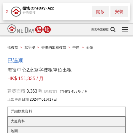
搵地 (OneDay) App
開啟
安裝
X
香港搵樓
搜索香港樓盤
Togg
navi
搵樓盤
>
寫字樓
>
香港的出租樓盤
>
中區
>
金鐘
已過期
海富中心2座寫字樓租單位出租
HK$ 151,335 / 月
建築面積
3,363
呎
[未核實]
@HK$ 45
/ 呎 / 月
上次更新日期
2024年01月17日
詳細物業資料
大廈資料
地圖