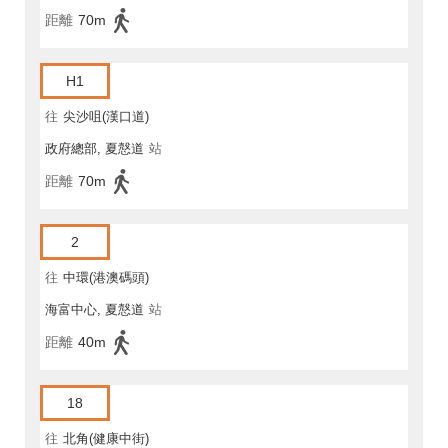
距離
70m
H1
往
尖沙咀(漢口道)
政府總部, 夏慤道
站
距離
70m
2
往
中環(港澳碼頭)
海富中心, 夏慤道
站
距離
40m
18
往
北角(健康中街)