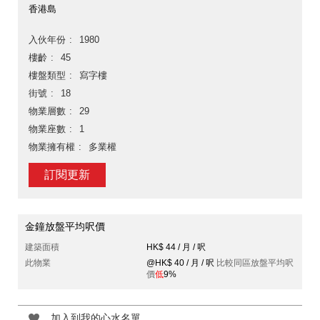
香港島
入伙年份
1980
樓齡
45
樓盤類型
寫字樓
街號
18
物業層數
29
物業座數
1
物業擁有權
多業權
訂閱更新
金鐘放盤平均呎價
建築面積
HK$ 44 / 月 / 呎
此物業
@HK$ 40 / 月 / 呎
比較同區放盤平均呎
價
低
9%
加入到我的心水名單