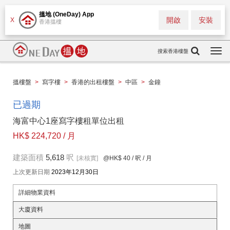
搵地 (OneDay) App
開啟
安裝
X
香港搵樓
搜索香港樓盤
Togg
navi
搵樓盤
>
寫字樓
>
香港的出租樓盤
>
中區
>
金鐘
已過期
海富中心1座寫字樓租單位出租
HK$ 224,720 / 月
建築面積
5,618
呎
[未核實]
@HK$ 40
/ 呎 / 月
上次更新日期
2023年12月30日
詳細物業資料
大廈資料
地圖