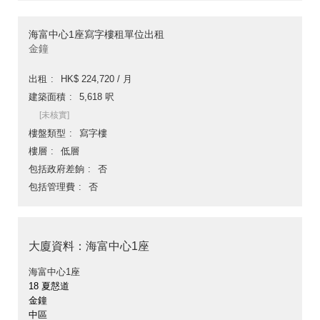
海富中心1座寫字樓租單位出租
金鐘
出租
HK$ 224,720 / 月
建築面積
5,618 呎
[未核實]
樓盤類型
寫字樓
樓層
低層
包括政府差餉
否
包括管理費
否
大廈資料：海富中心1座
海富中心1座
18 夏慤道
金鐘
中區