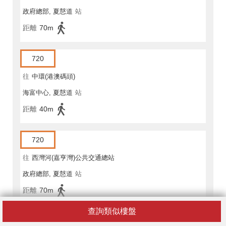
政府總部, 夏慤道
站
距離
70m
720
往
中環(港澳碼頭)
海富中心, 夏慤道
站
距離
40m
720
往
西灣河(嘉亨灣)公共交通總站
政府總部, 夏慤道
站
距離
70m
查詢類似樓盤
720A