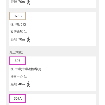
距離
70m
978B
往
灣仔(北)
政府總部
站
距離
70m
九巴/城巴
307
往
中環(中環渡輪碼頭)
海富中心
站
距離
40m
307A