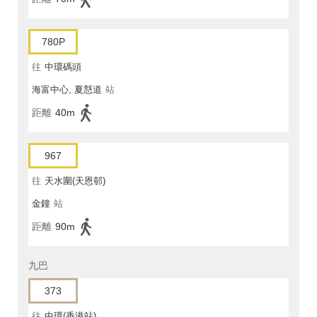
780P
往
中環碼頭
海富中心, 夏慤道
站
距離
40m
967
往
天水圍(天恩邨)
金鐘
站
距離
90m
九巴
373
往
中環(香港站)