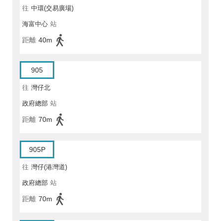
往
中環(交易廣場)
海富中心
站
距離
40m
905
往
灣仔北
政府總部
站
距離
70m
905P
往
灣仔(港灣道)
政府總部
站
距離
70m