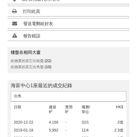
打印此頁
發送電郵給好友
報告錯誤
樓盤在相同大廈
此物業的其它出租盤
(22)
此物業的其它出售盤
(10)
海富中心1座最近的成交紀錄
出售
日期
建築
實用
樓層/
HK$
2
2
ft
ft
單位
2020-12-22
4,166
-
32/1
2億
2019-01-18
5,992
-
11/4
2.3億