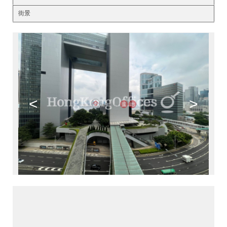
街景
<
>