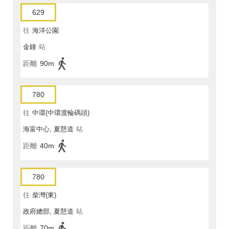
629
往
海洋公園
金鐘
站
距離
90m
780
往
中環(中環渡輪碼頭)
海富中心, 夏慤道
站
距離
40m
780
往
柴灣(東)
政府總部, 夏慤道
站
距離
70m