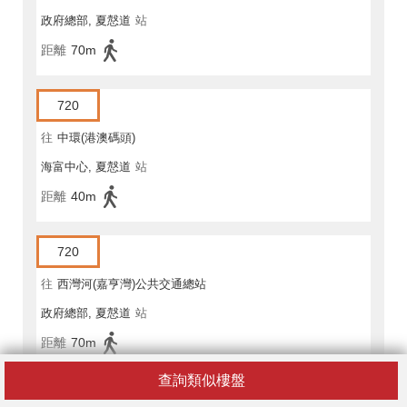
政府總部, 夏慤道
站
距離
70m
720
往
中環(港澳碼頭)
海富中心, 夏慤道
站
距離
40m
720
往
西灣河(嘉亨灣)公共交通總站
政府總部, 夏慤道
站
距離
70m
查詢類似樓盤
720A