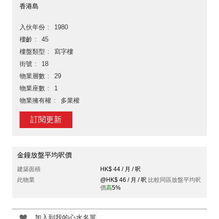
香港島
入伙年份
1980
樓齡
45
樓盤類型
寫字樓
街號
18
物業層數
29
物業座數
1
物業擁有權
多業權
訂閱更新
金鐘放盤平均呎價
建築面積
HK$ 44 / 月 / 呎
此物業
@HK$ 46 / 月 / 呎
比較同區放盤平均呎
價
高
5%
加入到我的心水名單