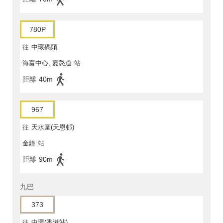
780P
往
中環碼頭
海富中心, 夏慤道
站
距離
40m
967
往
天水圍(天恩邨)
金鐘
站
距離
90m
九巴
373
往
中環(香港站)