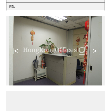
街景
<
>