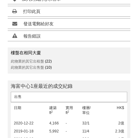
打印此頁
發送電郵給好友
報告錯誤
樓盤在相同大廈
此物業的其它出租盤
(22)
此物業的其它出售盤
(10)
海富中心1座最近的成交紀錄
出售
日期
建築
實用
樓層/
HK$
2
2
ft
ft
單位
2020-12-22
4,166
-
32/1
2億
2019-01-18
5,992
-
11/4
2.3億