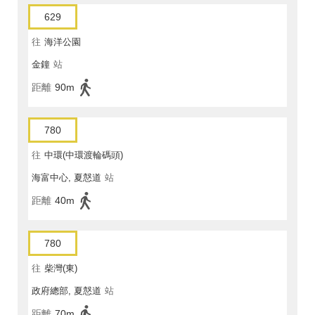
629
往
海洋公園
金鐘
站
距離
90m
780
往
中環(中環渡輪碼頭)
海富中心, 夏慤道
站
距離
40m
780
往
柴灣(東)
政府總部, 夏慤道
站
距離
70m