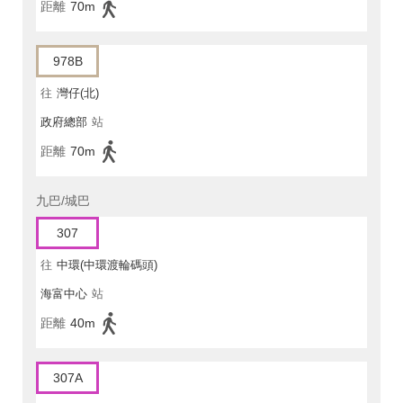
距離
70m
978B
往
灣仔(北)
政府總部
站
距離
70m
九巴/城巴
307
往
中環(中環渡輪碼頭)
海富中心
站
距離
40m
307A