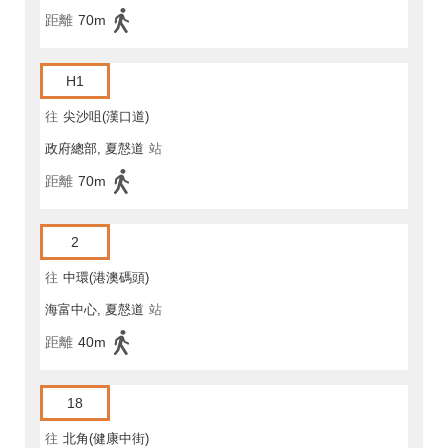
距離
70m
H1
往
尖沙咀(漢口道)
政府總部, 夏慤道
站
距離
70m
2
往
中環(港澳碼頭)
海富中心, 夏慤道
站
距離
40m
18
往
北角(健康中街)