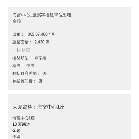
海富中心1座寫字樓租單位出租
金鐘
出租
HK$ 87,480 / 月
建築面積
2,430 呎
[未核實]
樓盤類型
寫字樓
樓層
中層
包括政府差餉
否
包括管理費
否
大廈資料：海富中心1座
海富中心1座
18 夏慤道
金鐘
中區