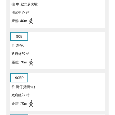
往
中環(交易廣場)
海富中心
站
距離
40m
905
往
灣仔北
政府總部
站
距離
70m
905P
往
灣仔(港灣道)
政府總部
站
距離
70m