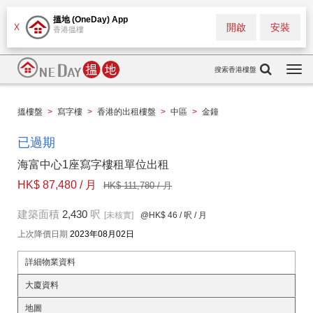
搵地 (OneDay) App
開啟
安裝
X
香港搵樓
搜索香港樓盤
Togg
navi
搵樓盤
>
寫字樓
>
香港的出租樓盤
>
中區
>
金鐘
已過期
海富中心1座寫字樓租單位出租
HK$ 87,480 / 月
HK$ 111,780 / 月
建築面積
2,430
呎
[未核實]
@HK$ 46
/ 呎 / 月
上次降價日期
2023年08月02日
詳細物業資料
大廈資料
地圖