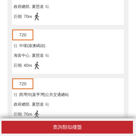
政府總部, 夏慤道
站
距離
70m
720
往
中環(港澳碼頭)
海富中心, 夏慤道
站
距離
40m
720
往
西灣河(嘉亨灣)公共交通總站
政府總部, 夏慤道
站
距離
70m
查詢類似樓盤
720A