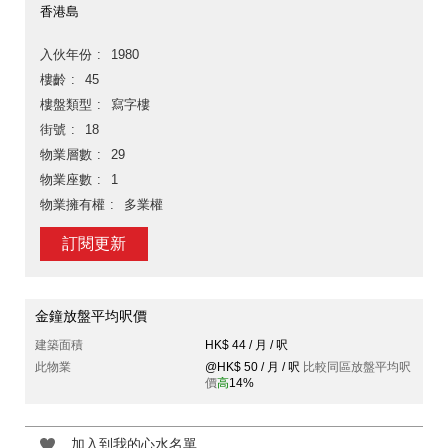
香港島
入伙年份
1980
樓齡
45
樓盤類型
寫字樓
街號
18
物業層數
29
物業座數
1
物業擁有權
多業權
訂閱更新
金鐘放盤平均呎價
建築面積
HK$ 44 / 月 / 呎
此物業
@HK$ 50 / 月 / 呎
比較同區放盤平均呎
價
高
14%
加入到我的心水名單