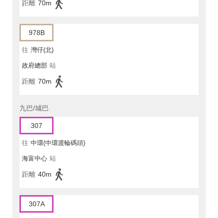
距離
70m
978B
往
灣仔(北)
政府總部
站
距離
70m
九巴/城巴
307
往
中環(中環渡輪碼頭)
海富中心
站
距離
40m
307A