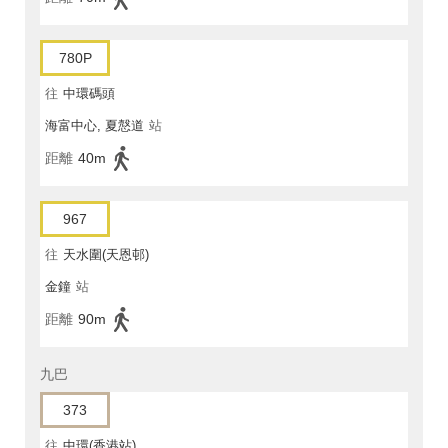
780P
往
中環碼頭
海富中心, 夏慤道
站
距離
40m
967
往
天水圍(天恩邨)
金鐘
站
距離
90m
九巴
373
往
中環(香港站)