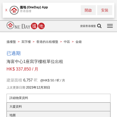
搵地 (OneDay) App
開啟
安裝
X
香港搵樓
搜索香港樓盤
Togg
navi
搵樓盤
>
寫字樓
>
香港的出租樓盤
>
中區
>
金鐘
已過期
海富中心1座寫字樓租單位出租
HK$ 337,850 / 月
建築面積
6,757
呎
@HK$ 50
/ 呎 / 月
上次更新日期
2023年12月30日
詳細物業資料
大廈資料
地圖