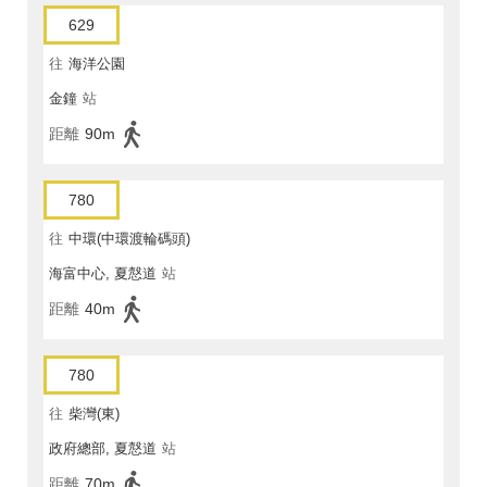
629
往
海洋公園
金鐘
站
距離
90m
780
往
中環(中環渡輪碼頭)
海富中心, 夏慤道
站
距離
40m
780
往
柴灣(東)
政府總部, 夏慤道
站
距離
70m