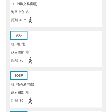
往
中環(交易廣場)
海富中心
站
距離
40m
905
往
灣仔北
政府總部
站
距離
70m
905P
往
灣仔(港灣道)
政府總部
站
距離
70m