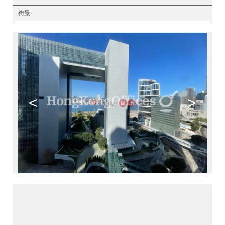
街景
<
>