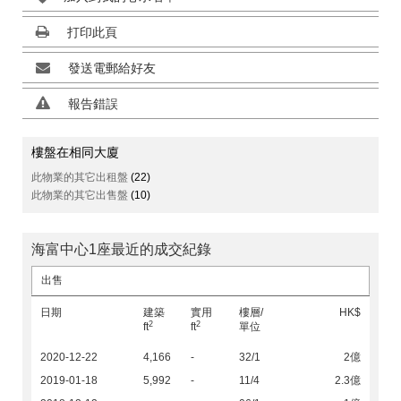
打印此頁
發送電郵給好友
報告錯誤
樓盤在相同大廈
此物業的其它出租盤
(22)
此物業的其它出售盤
(10)
海富中心1座最近的成交紀錄
出售
日期
建築
實用
樓層/
HK$
2
2
ft
ft
單位
2020-12-22
4,166
-
32/1
2億
2019-01-18
5,992
-
11/4
2.3億