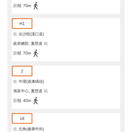
距離
70m
H1
往
尖沙咀(漢口道)
政府總部, 夏慤道
站
距離
70m
2
往
中環(港澳碼頭)
海富中心, 夏慤道
站
距離
40m
18
往
北角(健康中街)