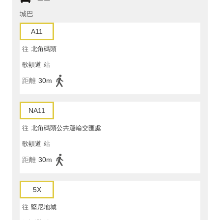
城巴
A11
往
北角碼頭
歌頓道
站
距離
30m
NA11
往
北角碼頭公共運輸交匯處
歌頓道
站
距離
30m
5X
往
堅尼地城