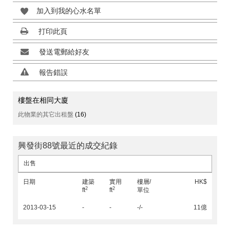
加入到我的心水名單
打印此頁
發送電郵給好友
報告錯誤
樓盤在相同大廈
此物業的其它出租盤
(16)
興發街88號最近的成交紀錄
出售
日期
建築
實用
樓層/
HK$
2
2
ft
ft
單位
2013-03-15
-
-
-/-
11億