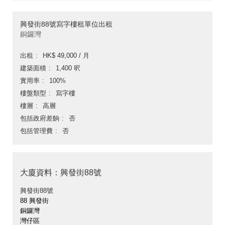
興發街88號寫字樓租單位出租
銅鑼灣
出租
HK$ 49,000 / 月
建築面積
1,400 呎
實用率
100%
樓盤類型
寫字樓
樓層
高層
包括政府差餉
否
包括管理費
否
大廈資料：興發街88號
興發街88號
88 興發街
銅鑼灣
灣仔區