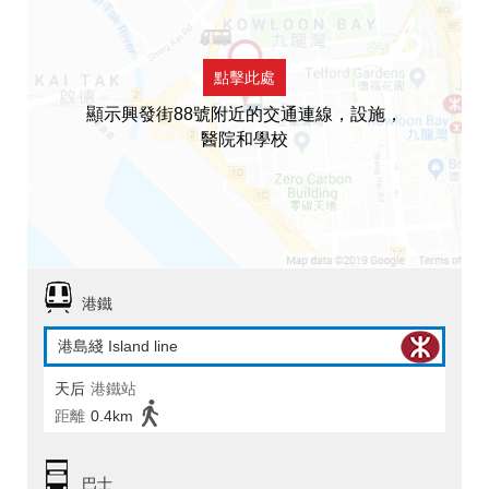
點擊此處
顯示興發街88號附近的交通連線，設施，
醫院和學校
港鐵
港島綫 Island line
天后
港鐵站
距離
0.4km
巴士