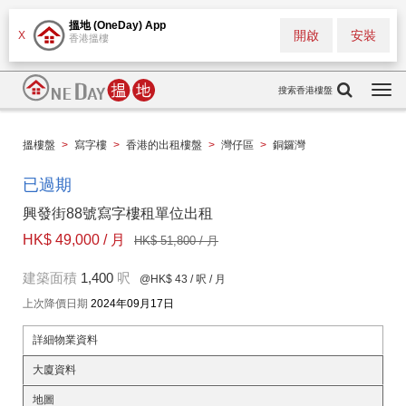
搵地 (OneDay) App
開啟
安裝
X
香港搵樓
搜索香港樓盤
Togg
navi
搵樓盤
>
寫字樓
>
香港的出租樓盤
>
灣仔區
>
銅鑼灣
已過期
興發街88號寫字樓租單位出租
HK$ 49,000 / 月
HK$ 51,800 / 月
建築面積
1,400
呎
@HK$ 43
/ 呎 / 月
上次降價日期
2024年09月17日
詳細物業資料
大廈資料
地圖