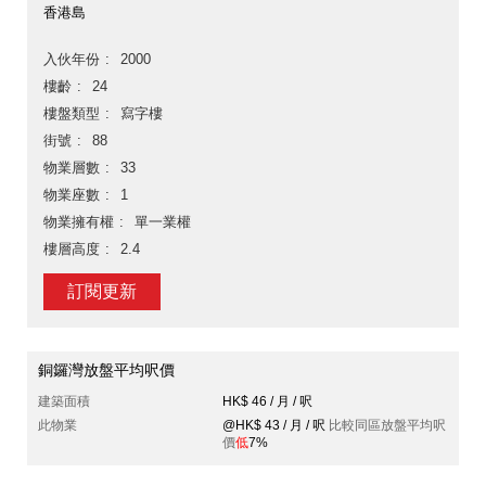
香港島
入伙年份
2000
樓齡
24
樓盤類型
寫字樓
街號
88
物業層數
33
物業座數
1
物業擁有權
單一業權
樓層高度
2.4
訂閱更新
銅鑼灣放盤平均呎價
建築面積
HK$ 46 / 月 / 呎
此物業
@HK$ 43 / 月 / 呎
比較同區放盤平均呎
價
低
7%