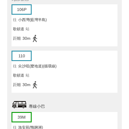
106P
往
小西灣(藍灣半島)
歌頓道
站
距離
30m
110
往
尖沙咀(麼地道)(循環線)
歌頓道
站
距離
30m
專線小巴
39M
往
漁安苑(鴨脷洲)