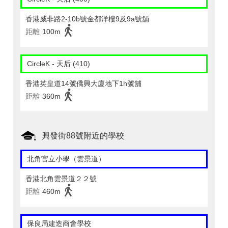
香港威非路2-10b號金都洋樓9及9a號舖
距離
100m
CircleK - 天后 (410)
香港英皇道14號僑興大廈地下1h號舖
距離
360m
興發街88號附近的學校
北角官立小學（雲景道）
香港北角雲景道２２號
距離
460m
保良局建造商會學校