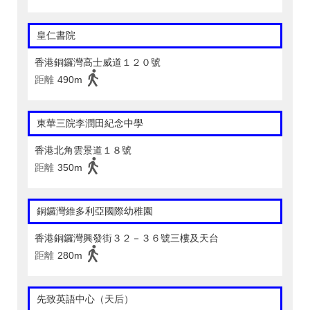
皇仁書院
香港銅鑼灣高士威道１２０號
距離
490m
東華三院李潤田紀念中學
香港北角雲景道１８號
距離
350m
銅鑼灣維多利亞國際幼稚園
香港銅鑼灣興發街３２－３６號三樓及天台
距離
280m
先致英語中心（天后）