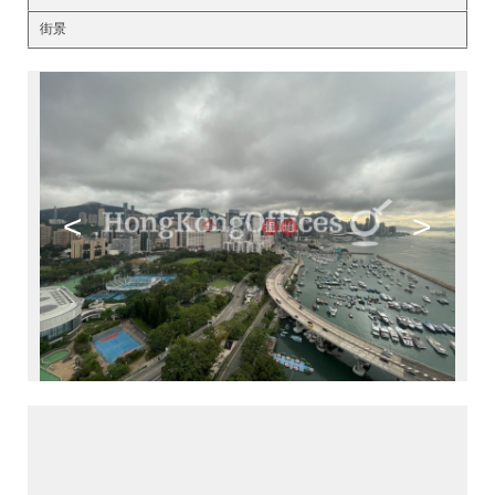
街景
<
>