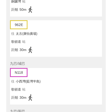
銅鑼灣
站
距離
50m
962E
往
太古(康怡廣場)
歌頓道
站
距離
30m
九巴/城巴
N118
往
小西灣(藍灣半島)
歌頓道
站
距離
30m
九巴/新巴