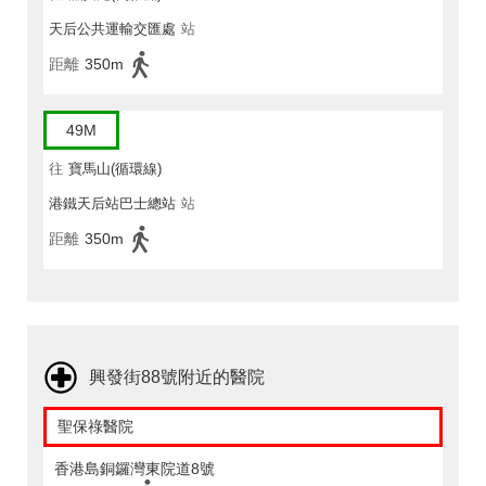
天后公共運輸交匯處
站
距離
350m
49M
往
寶馬山(循環線)
港鐵天后站巴士總站
站
距離
350m
興發街88號附近的醫院
聖保祿醫院
香港島銅鑼灣東院道8號