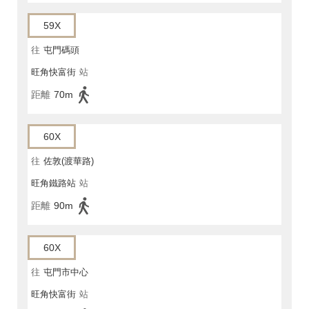
59X
往
屯門碼頭
旺角快富街
站
距離
70m
60X
往
佐敦(渡華路)
旺角鐵路站
站
距離
90m
60X
往
屯門市中心
旺角快富街
站