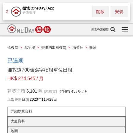
搵地 (OneDay) App
開啟
安裝
X
香港搵樓
搜索香港樓盤
Togg
navi
搵樓盤
>
寫字樓
>
香港的出租樓盤
>
油尖旺
>
旺角
已過期
彌敦道700號寫字樓租單位出租
HK$ 274,545 / 月
建築面積
6,101
呎
[未核實]
@HK$ 45
/ 呎 / 月
上次更新日期
2023年11月28日
詳細物業資料
大廈資料
地圖