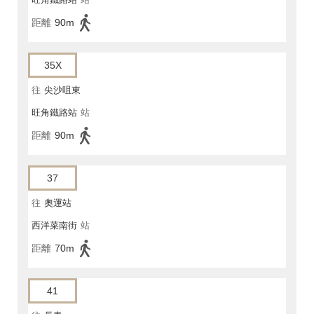
距離
90m
35X
往
尖沙咀東
旺角鐵路站
站
距離
90m
37
往
奧運站
西洋菜南街
站
距離
70m
41