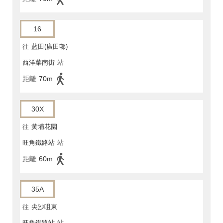
16
往
藍田(廣田邨)
西洋菜南街
站
距離
70m
30X
往
黃埔花園
旺角鐵路站
站
距離
60m
35A
往
尖沙咀東
旺角鐵路站
站