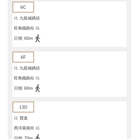
6C
往
九龍城碼頭
旺角鐵路站
站
距離
60m
6F
往
九龍城碼頭
旺角鐵路站
站
距離
60m
13D
往
寶達
西洋菜南街
站
距離
70m