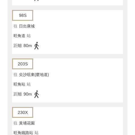
98S
往
日出康城
旺角道
站
距離
80m
203S
往
尖沙咀東(麼地道)
旺角站
站
距離
90m
230X
往
黃埔花園
旺角鐵路站
站