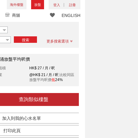
海外樓盤
放盤
登入
註冊
商舖
ENGLISH
搜索
更多搜索選項
涌放盤平均呎價
面積
HK$ 27 / 月 / 呎
業
@HK$ 21 / 月 / 呎
比較同區
放盤平均呎價
低
24%
查詢類似樓盤
加入到我的心水名單
打印此頁