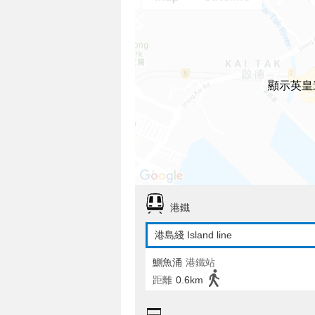
顯示英皇
港鐵
港島綫 Island line
鰂魚涌
港鐵站
距離
0.6km