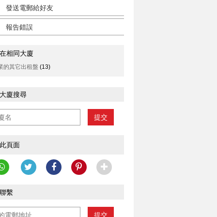
發送電郵給好友
報告錯誤
在相同大廈
業的其它出租盤
(13)
大廈搜尋
提交
此頁面
聯繫
提交