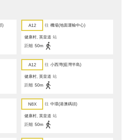
部)
A12
往
機場(地面運輸中心)
健康村, 英皇道
站
距離
50m
A12
往
小西灣(藍灣半島)
健康村, 英皇道
站
距離
50m
N8X
往
中環(港澳碼頭)
健康村, 英皇道
站
距離
50m