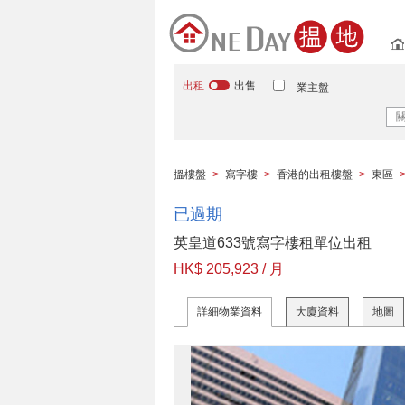
出租
出售
業主盤
搵樓盤
>
寫字樓
>
香港的出租樓盤
>
東區
已過期
英皇道633號寫字樓租單位出租
HK$ 205,923 / 月
詳細物業資料
大廈資料
地圖