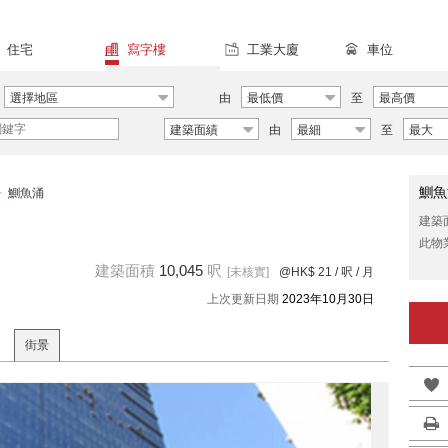
住宅
寫字樓
工業大廈
車位
選擇地區
由
最低價
至
最高價
建築面績
由
最細
至
最大
鰂魚
>
鰂魚涌
建築
此物
建築面積
10,045
呎
[未核實]
@HK$ 21
/ 呎 / 月
上次更新日期
2023年10月30日
街景