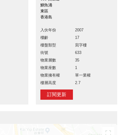
鰂魚涌
東區
香港島
入伙年份
2007
樓齡
17
樓盤類型
寫字樓
街號
633
物業層數
35
物業座數
1
物業擁有權
單一業權
樓層高度
2.7
訂閱更新