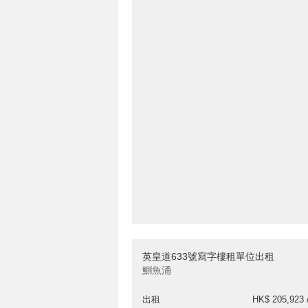
英皇道633號寫字樓租單位出租
鰂魚涌
出租
HK$ 205,923 