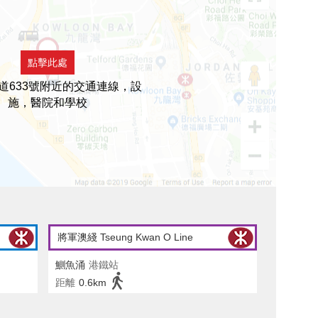
點擊此處
道633號附近的交通連線，設
施，醫院和學校
將軍澳綫 Tseung Kwan O Line
鰂魚涌
港鐵站
距離
0.6km