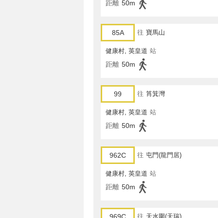
距離
50m
85A
往
寶馬山
健康村, 英皇道
站
距離
50m
99
往
筲箕灣
健康村, 英皇道
站
距離
50m
962C
往
屯門(龍門居)
健康村, 英皇道
站
距離
50m
969C
往
天水圍(天瑞)