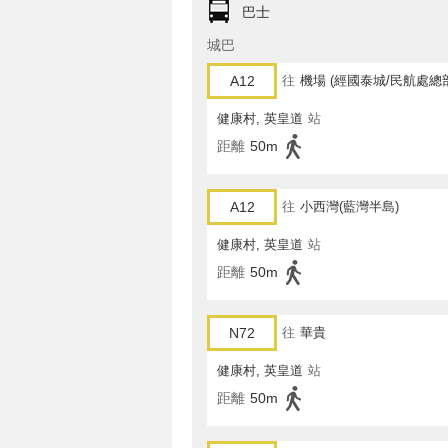
巴士
城巴
A12
往
機場 (經國泰城/民航處總
健康村, 英皇道
站
距離
50m
A12
往
小西灣(藍灣半島)
健康村, 英皇道
站
距離
50m
N72
往
華貴
健康村, 英皇道
站
距離
50m