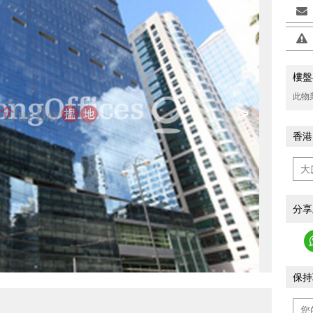
樓盤
此物
>
香港
分享
保持