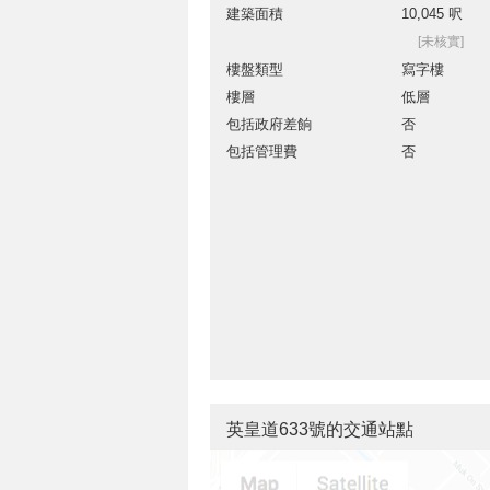
建築面積
10,045 呎
[未核實]
樓盤類型
寫字樓
樓層
低層
包括政府差餉
否
包括管理費
否
英皇道633號的交通站點