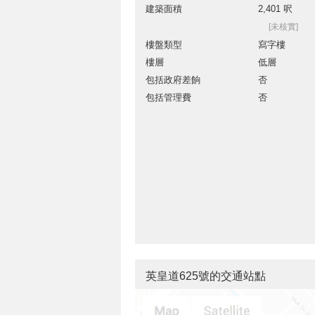
建築面積
2,401 呎
[未核實]
樓盤類型
寫字樓
樓層
低層
包括政府差餉
否
包括管理費
否
英皇道625號的交通站點