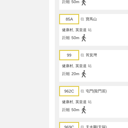
距離
50m
85A
往
寶馬山
健康村, 英皇道
站
距離
50m
99
往
筲箕灣
健康村, 英皇道
站
距離
20m
962C
往
屯門(龍門居)
健康村, 英皇道
站
距離
50m
969C
往
天水圍(天瑞)