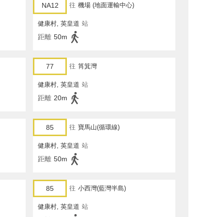
NA12
往
機場 (地面運輸中心)
健康村, 英皇道
站
距離
50m
77
往
筲箕灣
健康村, 英皇道
站
距離
20m
85
往
寶馬山(循環線)
健康村, 英皇道
站
距離
50m
85
往
小西灣(藍灣半島)
健康村, 英皇道
站