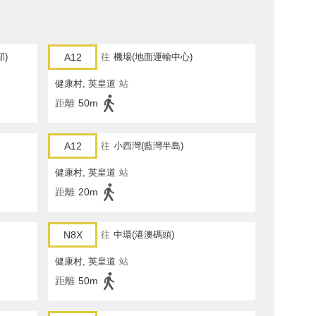
部)
A12
往
機場(地面運輸中心)
健康村, 英皇道
站
距離
50m
A12
往
小西灣(藍灣半島)
健康村, 英皇道
站
距離
20m
N8X
往
中環(港澳碼頭)
健康村, 英皇道
站
距離
50m