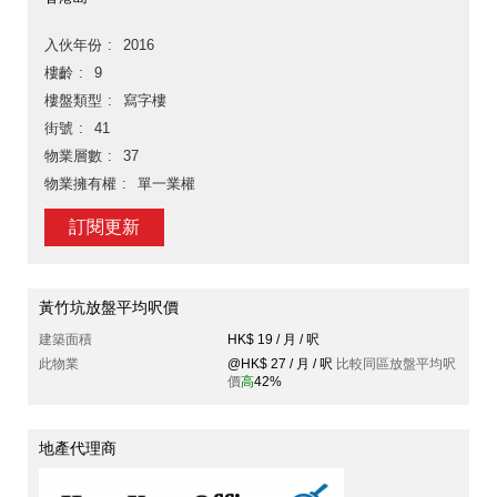
入伙年份
2016
樓齡
9
樓盤類型
寫字樓
街號
41
物業層數
37
物業擁有權
單一業權
訂閱更新
黃竹坑放盤平均呎價
建築面積
HK$ 19 / 月 / 呎
此物業
@HK$ 27 / 月 / 呎
比較同區放盤平均呎
價
高
42%
地產代理商