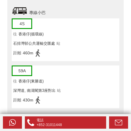
專線小巴
4S
往
香港仔(循環線)
石排灣邨公共運輸交匯處
站
距離
460m
59A
往
香港仔(東勝道)
深灣道, 南濤閣第3座對出
站
距離
430m
電話
+852-31011448