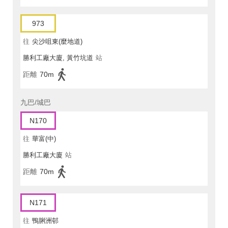
973
往
尖沙咀東(麼地道)
勝利工廠大廈, 黃竹坑道
站
距離
70m
九巴/城巴
N170
往
華富(中)
勝利工廠大廈
站
距離
70m
N171
往
鴨脷洲邨