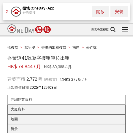
搵地 (OneDay) App
開啟
安裝
X
香港搵樓
搜索香港樓盤
Togg
navi
搵樓盤
>
寫字樓
>
香港的出租樓盤
>
南區
>
黃竹坑
香葉道41號寫字樓租單位出租
HK$ 74,844 / 月
HK$ 80,388 / 月
建築面積
2,772
呎
[未核實]
@HK$ 27
/ 呎 / 月
上次降價日期
2025年12月03日
詳細物業資料
大廈資料
地圖
街景