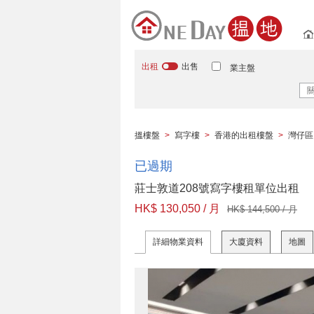
出租
出售
業主盤
搵樓盤
>
寫字樓
>
香港的出租樓盤
>
灣仔區
已過期
莊士敦道208號寫字樓租單位出租
HK$ 130,050 / 月
HK$ 144,500 / 月
詳細物業資料
大廈資料
地圖