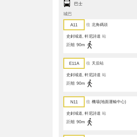
巴士
城巴
A11
往
北角碼頭
史釗域道, 軒尼詩道
站
距離
90m
E11A
往
天后站
史釗域道, 軒尼詩道
站
距離
90m
N11
往
機場(地面運輸中心)
史釗域道, 軒尼詩道
站
距離
90m