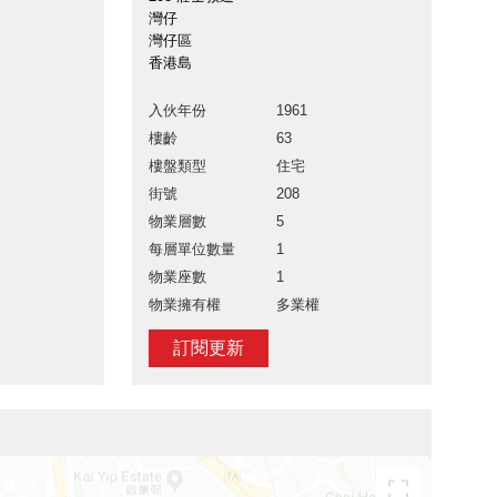
灣仔
灣仔區
香港島
入伙年份
1961
樓齡
63
樓盤類型
住宅
街號
208
物業層數
5
每層單位數量
1
物業座數
1
物業擁有權
多業權
訂閱更新