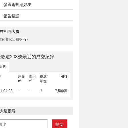
發送電郵給好友
報告錯誤
在相同大廈
業的其它出租盤
(2)
士敦道208號最近的成交紀錄
出售
期
建築
實用
樓層/
HK$
2
2
ft
ft
單位
1-04-28
-
-
-/-
7,500萬
大廈搜尋
提交