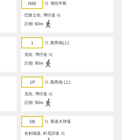
N90
往
海怡半島
巴路士街, 灣仔道
站
距離
60m
1
往
跑馬地(上)
克街, 灣仔道
站
距離
90m
1P
往
跑馬地 (上)
克街, 灣仔道
站
距離
90m
5B
往
香港大球場
史釗域道, 軒尼詩道
站