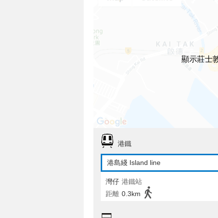
顯示莊士敦
港鐵
港島綫 Island line
灣仔
港鐵站
距離
0.3km