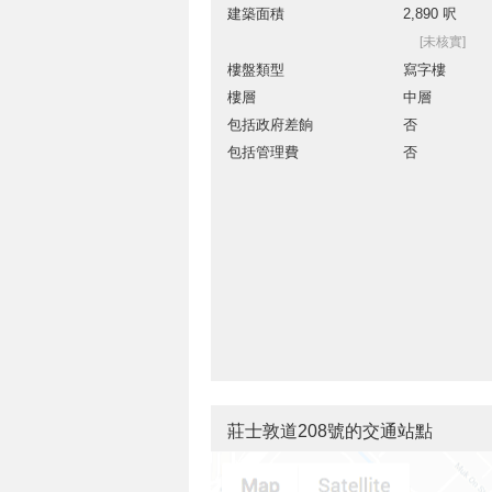
建築面積
2,890 呎
[未核實]
樓盤類型
寫字樓
樓層
中層
包括政府差餉
否
包括管理費
否
莊士敦道208號的交通站點