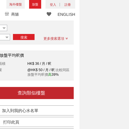
海外樓盤
放盤
登入
註冊
商舖
ENGLISH
搜索
更多搜索選項
放盤平均呎價
面積
HK$ 36 / 月 / 呎
業
@HK$ 50 / 月 / 呎
比較同區
放盤平均呎價
高
39%
查詢類似樓盤
加入到我的心水名單
打印此頁