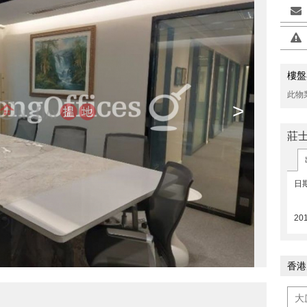
樓盤
此物
>
莊
日
201
香港