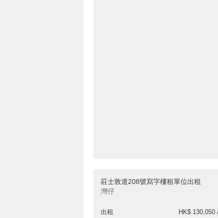
莊士敦道208號寫字樓租單位出租
灣仔
出租
HK$ 130,050 