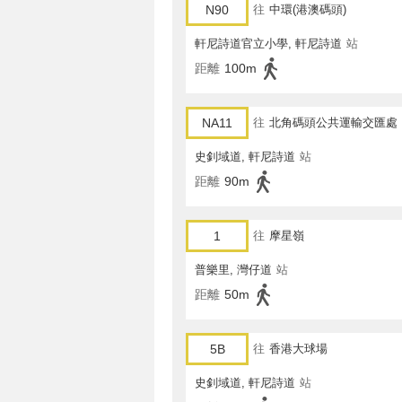
N90
往
中環(港澳碼頭)
軒尼詩道官立小學, 軒尼詩道
站
距離
100m
NA11
往
北角碼頭公共運輸交匯處
史釗域道, 軒尼詩道
站
距離
90m
1
往
摩星嶺
普樂里, 灣仔道
站
距離
50m
5B
往
香港大球場
史釗域道, 軒尼詩道
站