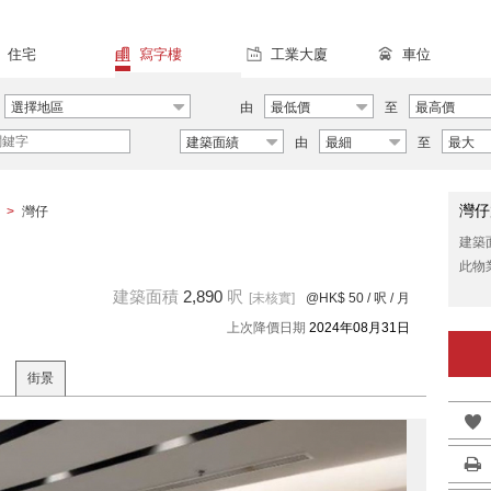
住宅
寫字樓
工業大廈
車位
選擇地區
由
最低價
至
最高價
建築面績
由
最細
至
最大
灣仔
>
灣仔
建築
此物
建築面積
2,890
呎
[未核實]
@HK$ 50
/ 呎 / 月
上次降價日期
2024年08月31日
街景