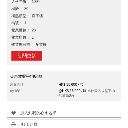
入伙年份
1994
樓齡
30
樓盤類型
寫字樓
街號
1
物業層數
28
物業座數
1
物業擁有權
多業權
訂閱更新
尖東放盤平均呎價
建築面積
HK$ 15,600 / 呎
此物業
@HK$ 16,000 / 呎
比較同區放盤平均
呎價
高
3%
加入到我的心水名單
打印此頁