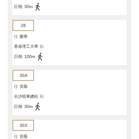
距離
30m
28
往
樂華
香港理工大學
站
距離
100m
35A
往
安蔭
尖沙咀東總站
站
距離
30m
35X
往
安蔭