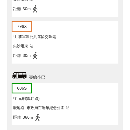
距離
30m
796X
往
將軍澳公共運輸交匯處
尖沙咀東
站
距離
30m
專線小巴
606S
往
元朗(鳳翔路)
麼地道, 市政局百週年紀念公園
站
距離
360m