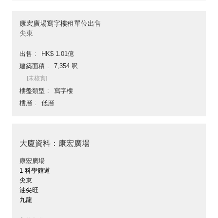
康宏廣場寫字樓租單位出售
尖東
出售
HK$ 1.01億
建築面積
7,354 呎
[未核實]
樓盤類型
寫字樓
樓層
低層
大廈資料：康宏廣場
康宏廣場
1 科學館道
尖東
油尖旺
九龍