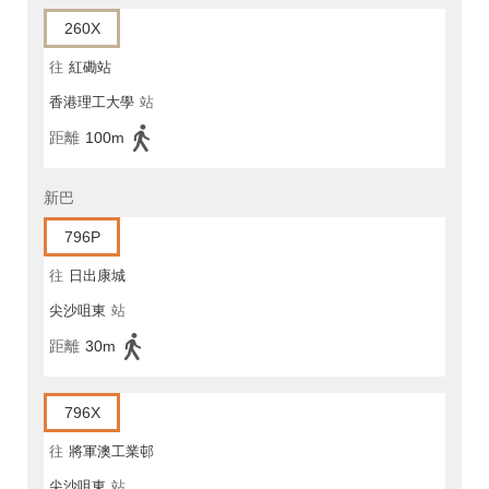
260X
往
紅磡站
香港理工大學
站
距離
100m
新巴
796P
往
日出康城
尖沙咀東
站
距離
30m
796X
往
將軍澳工業邨
尖沙咀東
站