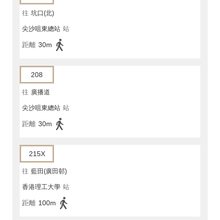
往
坑口(北)
尖沙咀東總站
站
距離
30m
208
往
廣播道
尖沙咀東總站
站
距離
30m
215X
往
藍田(廣田邨)
香港理工大學
站
距離
100m