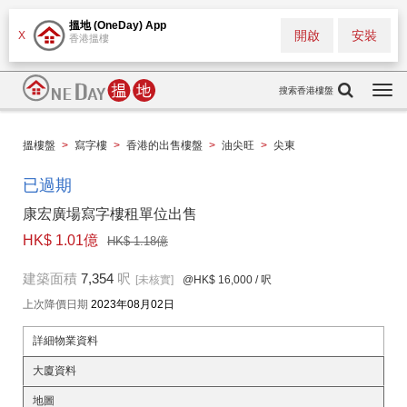
搵地 (OneDay) App
開啟
安裝
X
香港搵樓
搜索香港樓盤
Togg
navi
搵樓盤
>
寫字樓
>
香港的出售樓盤
>
油尖旺
>
尖東
已過期
康宏廣場寫字樓租單位出售
HK$ 1.01億
HK$ 1.18億
建築面積
7,354
呎
[未核實]
@HK$ 16,000
/ 呎
上次降價日期
2023年08月02日
詳細物業資料
大廈資料
地圖