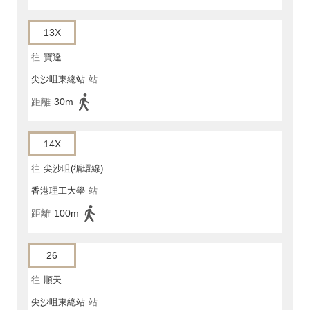
13X
往
寶達
尖沙咀東總站
站
距離
30m
14X
往
尖沙咀(循環線)
香港理工大學
站
距離
100m
26
往
順天
尖沙咀東總站
站