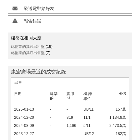
發送電郵給好友
報告錯誤
樓盤在相同大廈
此物業的其它出租盤
(19)
此物業的其它出售盤
(7)
康宏廣場最近的成交紀錄
出售
日期
建築
實用
樓層/
HK$
2
2
ft
ft
單位
2025-01-13
-
-
UB/11
157萬
2024-12-20
-
819
11/1
1,134.8萬
2024-08-09
-
1,166
5/11
2,473.5萬
2023-12-27
-
-
UB/12
182萬