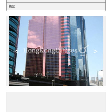
街景
<
>