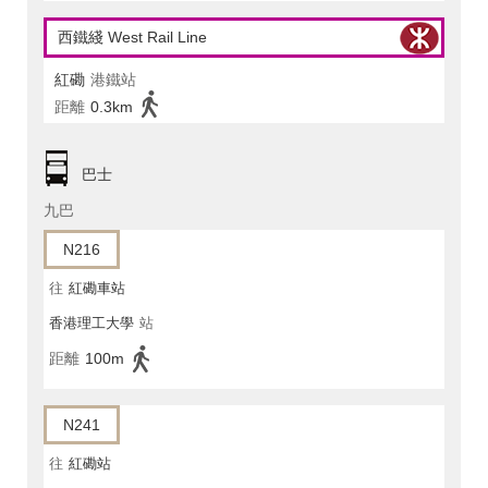
西鐵綫 West Rail Line
紅磡
港鐵站
距離
0.3km
巴士
九巴
N216
往
紅磡車站
香港理工大學
站
距離
100m
N241
往
紅磡站