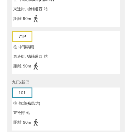
東邊街, 德輔道西
站
距離
90m
71P
往
中環碼頭
東邊街, 德輔道西
站
距離
90m
九巴/新巴
101
往
觀塘(裕民坊)
東邊街
站
距離
90m