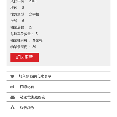
入伙年份
2016
樓齡
8
樓盤類型
寫字樓
街號
6
物業層數
27
每層單位數量
5
物業擁有權
多業權
物業發展商
39
訂閱更新
加入到我的心水名單
打印此頁
發送電郵給好友
報告錯誤