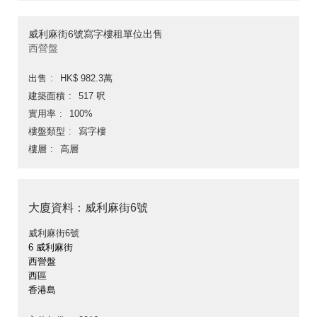
威利麻街6號寫字樓租單位出售
西營盤
出售
HK$ 982.3萬
建築面積
517 呎
實用率
100%
樓盤類型
寫字樓
樓層
高層
大廈資料：威利麻街6號
威利麻街6號
6 威利麻街
西營盤
西區
香港島