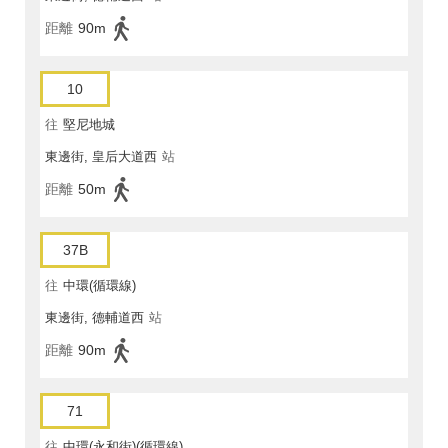
距離
90m
10
往
堅尼地城
東邊街, 皇后大道西
站
距離
50m
37B
往
中環(循環線)
東邊街, 德輔道西
站
距離
90m
71
往
中環(永和街)(循環線)