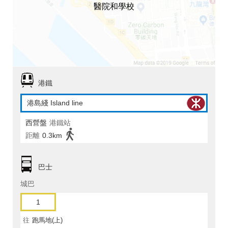
醫院和學校
港鐵
港島綫 Island line
西營盤
港鐵站
距離
0.3km
巴士
城巴
1
往
跑馬地(上)