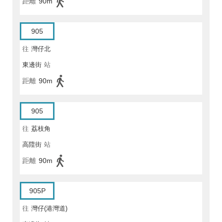
距離
90m
905
往
灣仔北
東邊街
站
距離
90m
905
往
荔枝角
高陞街
站
距離
90m
905P
往
灣仔(港灣道)