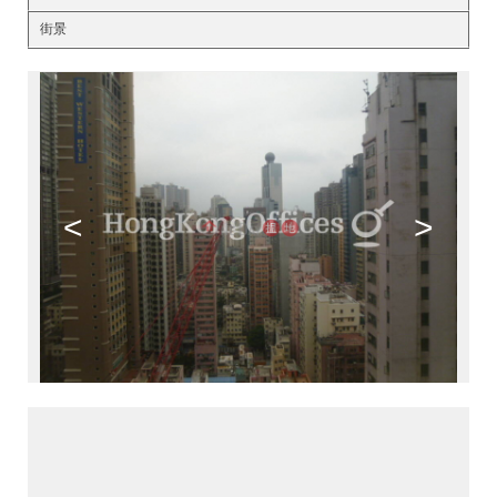
街景
<
>