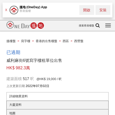
搵地 (OneDay) App
開啟
安裝
X
香港搵樓
搜索香港樓盤
Togg
navi
搵樓盤
>
寫字樓
>
香港的出售樓盤
>
西區
>
西營盤
已過期
威利麻街6號寫字樓租單位出售
HK$ 982.3萬
建築面積
517
呎
@HK$ 19,000
/ 呎
上次更新日期
2022年07月02日
詳細物業資料
大廈資料
地圖