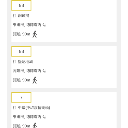
5B
往
銅鑼灣
東邊街, 德輔道西
站
距離
90m
5B
往
堅尼地城
高陞街, 德輔道西
站
距離
90m
7
往
中環(中環渡輪碼頭)
東邊街, 德輔道西
站
距離
90m