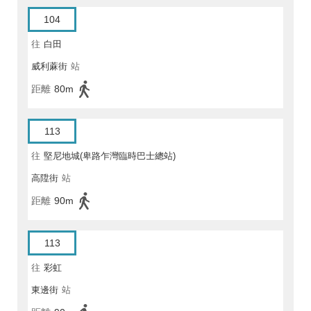
104
往
白田
威利蔴街
站
距離
80m
113
往
堅尼地城(卑路乍灣臨時巴士總站)
高陞街
站
距離
90m
113
往
彩虹
東邊街
站