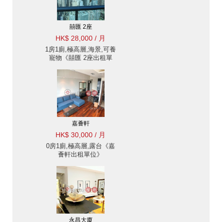
囍匯 2座
HK$ 28,000 / 月
1房1廁,極高層,海景,可養
寵物《囍匯 2座出租單
位》
嘉薈軒
HK$ 30,000 / 月
0房1廁,極高層,露台《嘉
薈軒出租單位》
永昌大廈