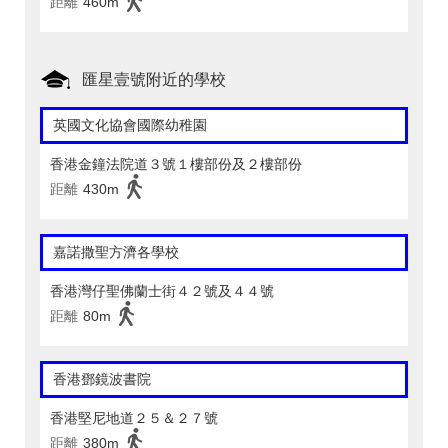
距離
460m
匯星壹號附近的學校
英國文化協會國際幼稚園
香港金鐘法院道３號１樓部份及２樓部份
距離
430m
嘉諾撒聖方濟各學校
香港灣仔聖佛蘭士街４２號及４４號
距離
80m
香港鄧鏡波書院
香港堅尼地道２５＆２７號
距離
380m