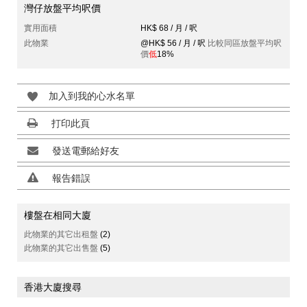
灣仔放盤平均呎價
實用面積
HK$ 68 / 月 / 呎
此物業
@HK$ 56 / 月 / 呎
比較同區放盤平均呎
價
低
18%
加入到我的心水名單
打印此頁
發送電郵給好友
報告錯誤
樓盤在相同大廈
此物業的其它出租盤
(2)
此物業的其它出售盤
(5)
香港大廈搜尋