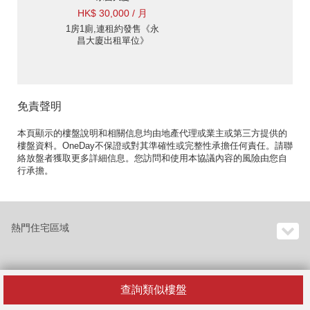
HK$ 30,000 / 月
1房1廁,連租約發售《永
昌大廈出租單位》
免責聲明
本頁顯示的樓盤說明和相關信息均由地產代理或業主或第三方提供的
樓盤資料。OneDay不保證或對其準確性或完整性承擔任何責任。請聯
絡放盤者獲取更多詳細信息。您訪問和使用本協議內容的風險由您自
行承擔。
熱門住宅區域
熱門住宅大廈
查詢類似樓盤