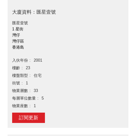
大廈資料：匯星壹號
匯星壹號
1 星街
灣仔
灣仔區
香港島
入伙年份
2001
樓齡
23
樓盤類型
住宅
街號
1
物業層數
33
每層單位數量
5
物業座數
1
訂閱更新