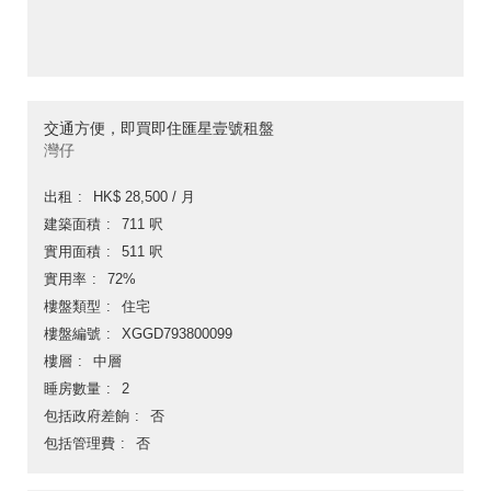
交通方便，即買即住匯星壹號租盤
灣仔
出租
HK$ 28,500 / 月
建築面積
711 呎
實用面積
511 呎
實用率
72%
樓盤類型
住宅
樓盤編號
XGGD793800099
樓層
中層
睡房數量
2
包括政府差餉
否
包括管理費
否