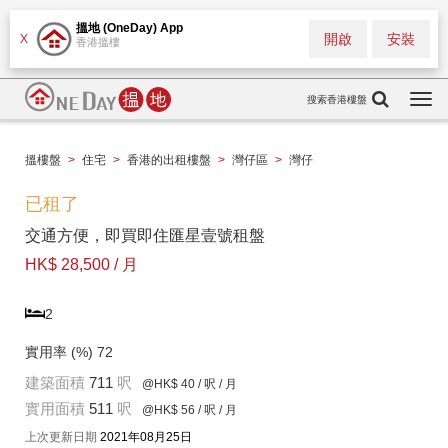
搵地 (OneDay) App
開啟
安裝
X
香港搵樓
搜索香港樓盤
Togg
navi
搵樓盤
>
住宅
>
香港的出租樓盤
>
灣仔區
>
灣仔
已租了
交通方便，即買即住匯星壹號租盤
HK$ 28,500 / 月
2
實用率 (%)
72
建築面積
711
呎
@HK$ 40
/ 呎 / 月
實用面積
511
呎
@HK$ 56
/ 呎 / 月
上次更新日期
2021年08月25日