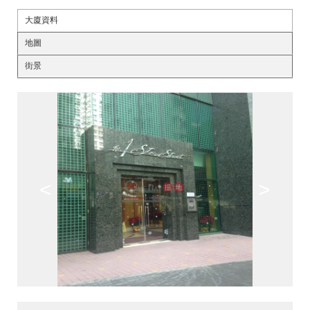
大廈資料
地圖
街景
<
>