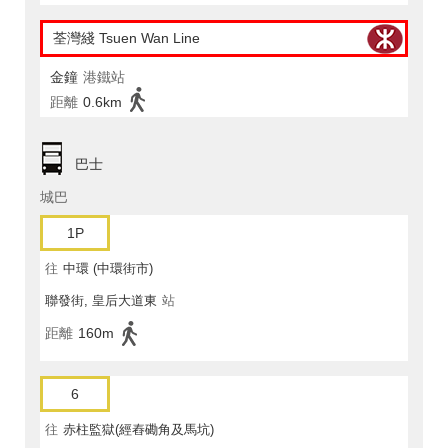
荃灣綫 Tsuen Wan Line
金鐘
港鐵站
距離
0.6km
巴士
城巴
1P
往
中環 (中環街市)
聯發街, 皇后大道東
站
距離
160m
6
往
赤柱監獄(經舂磡角及馬坑)