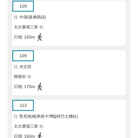
109
往
中環(港澳碼頭)
太古廣場三座
站
距離
160m
109
往
何文田
聯發街
站
距離
170m
113
往
堅尼地城(卑路乍灣臨時巴士總站)
太古廣場三座
站
距離
160m