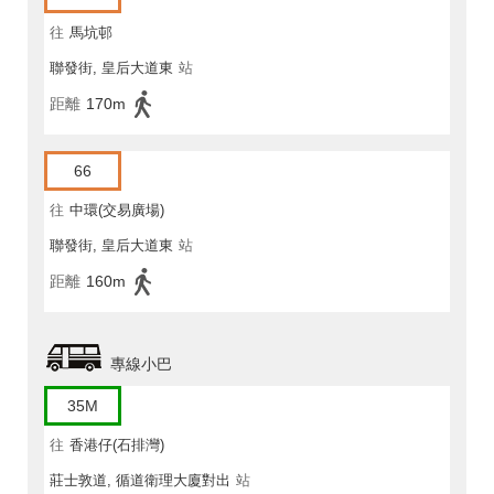
往
馬坑邨
聯發街, 皇后大道東
站
距離
170m
66
往
中環(交易廣場)
聯發街, 皇后大道東
站
距離
160m
專線小巴
35M
往
香港仔(石排灣)
莊士敦道, 循道衛理大廈對出
站