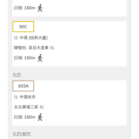
距離
160m
90C
往
中環 (怡和大廈)
聯發街, 皇后大道東
站
距離
160m
九巴
603A
往
中環街市
太古廣場三座
站
距離
160m
九巴/新巴