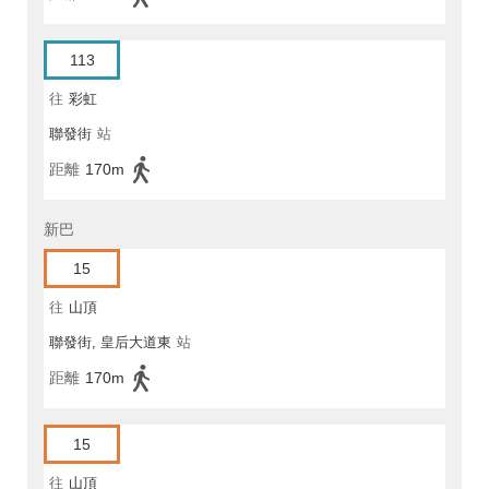
113
往
彩虹
聯發街
站
距離
170m
新巴
15
往
山頂
聯發街, 皇后大道東
站
距離
170m
15
往
山頂