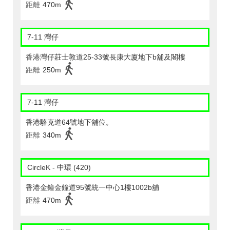
距離
470m
7-11 灣仔
香港灣仔莊士敦道25-33號長康大廈地下b舖及閣樓
距離
250m
7-11 灣仔
香港駱克道64號地下舖位。
距離
340m
CircleK - 中環 (420)
香港金鐘金鐘道95號統一中心1樓1002b舖
距離
470m