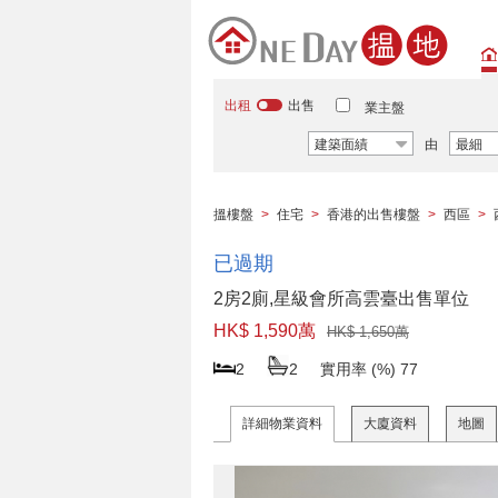
出租
出售
業主盤
建築面績
由
最細
搵樓盤
>
住宅
>
香港的出售樓盤
>
西區
>
已過期
2房2廁,星級會所高雲臺出售單位
HK$ 1,590萬
HK$ 1,650萬
2
2
實用率 (%)
77
詳細物業資料
大廈資料
地圖