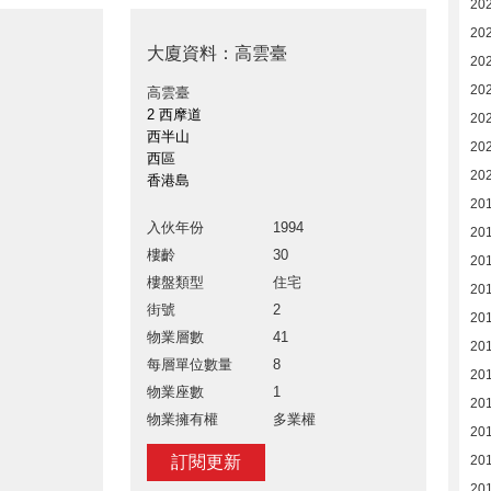
20
20
大廈資料：高雲臺
20
20
高雲臺
2 西摩道
20
西半山
20
西區
20
香港島
201
入伙年份
1994
201
樓齡
30
20
樓盤類型
住宅
20
街號
2
20
物業層數
41
20
每層單位數量
8
20
物業座數
1
20
物業擁有權
多業權
20
訂閱更新
20
20