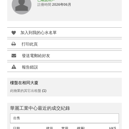
已確認用戶
註冊時間
2026年06月
加入到我的心水名單
打印此頁
發送電郵給好友
報告錯誤
樓盤在相同大廈
此物業的其它出租盤
(1)
華麗工業中心最近的成交紀錄
出售
日期
建築
實用
樓層/
HK$