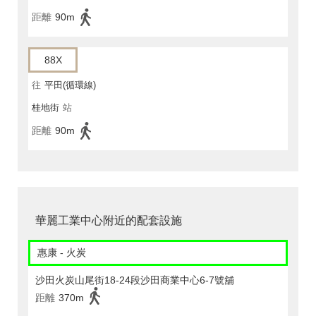
距離
90m
88X
往
平田(循環線)
桂地街
站
距離
90m
華麗工業中心附近的配套設施
惠康 - 火炭
沙田火炭山尾街18-24段沙田商業中心6-7號舖
距離
370m