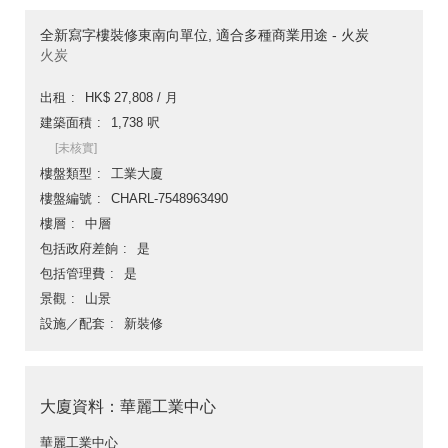
全新寫字樓裝修東南向單位, 適合多種商業用途 - 火炭
火炭
出租
HK$ 27,808 / 月
建築面積
1,738 呎
[未核實]
樓盤類型
工業大廈
樓盤編號
CHARL-7548963490
樓層
中層
包括政府差餉
是
包括管理費
是
景觀
山景
設施／配套
新裝修
大廈資料：華麗工業中心
華麗工業中心