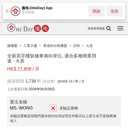
搵地 (OneDay) App
開啟
安裝
X
香港搵樓
搜索香港樓盤
Togg
navi
搵樓盤
>
工業大廈
>
香港的出租樓盤
>
沙田
>
火炭
全新寫字樓裝修東南向單位, 適合多種商業用
途 - 火炭
HK$ 27,808 / 月
建築面積
1,738
呎
[未核實]
@HK$ 16
/ 呎 / 月
上次更新日期
2026年06月09日
業主名稱
MS. WONG
未驗証業權
未驗証業權是指我們還未收到任何証明文件顯示以上業主名字是物業擁
有人