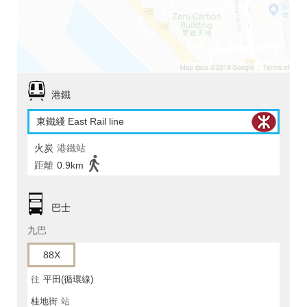
港鐵
東鐵綫 East Rail line
火炭
港鐵站
距離
0.9km
巴士
九巴
88X
往
平田(循環線)
桂地街
站