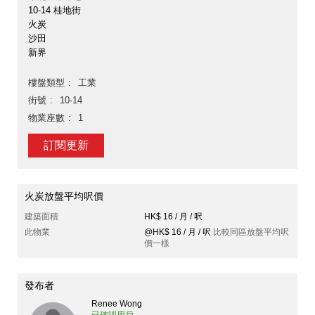
10-14 桂地街
火炭
沙田
新界
樓盤類型
工業
街號
10-14
物業座數
1
訂閱更新
火炭放盤平均呎價
建築面積
HK$ 16 / 月 / 呎
此物業
@HK$ 16 / 月 / 呎
比較同區放盤平均呎
價一樣
發布者
Renee Wong