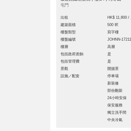
屯門
出租
HK$ 11,800 /
建築面積
500 呎
樓盤類型
寫字樓
樓盤編號
JOHNN-17211
樓層
高層
包括政府差餉
是
包括管理費
是
景觀
開揚景
設施／配套
停車場
新裝修
部份翻新
24小時安保
保安服務
獨立洗手間
中央冷氣