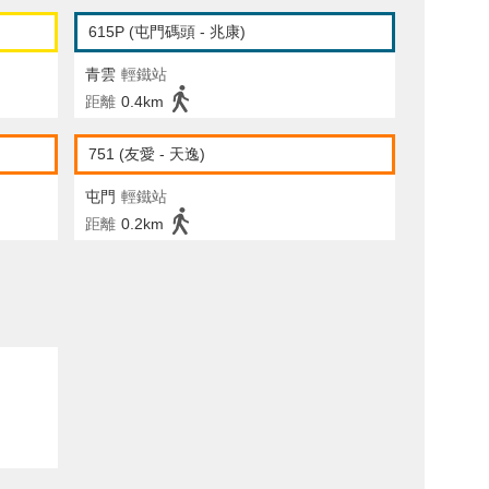
615P (屯門碼頭 - 兆康)
青雲
輕鐵站
距離
0.4km
751 (友愛 - 天逸)
屯門
輕鐵站
距離
0.2km