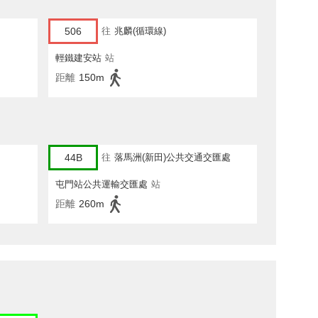
506
往
兆麟(循環線)
輕鐵建安站
站
距離
150m
44B
往
落馬洲(新田)公共交通交匯處
屯門站公共運輸交匯處
站
距離
260m