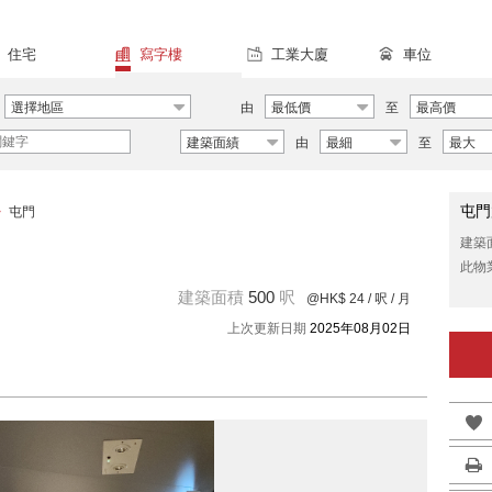
住宅
寫字樓
工業大廈
車位
選擇地區
由
最低價
至
最高價
建築面績
由
最細
至
最大
屯門
>
屯門
建築
此物
建築面積
500
呎
@HK$ 24
/ 呎 / 月
上次更新日期
2025年08月02日