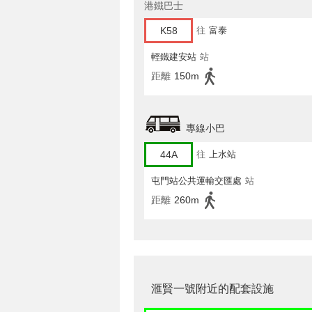
港鐵巴士
K58
往
富泰
輕鐵建安站
站
距離
150m
專線小巴
44A
往
上水站
屯門站公共運輸交匯處
站
距離
260m
滙賢一號附近的配套設施