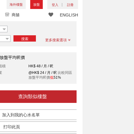
海外樓盤
放盤
登入
註冊
商舖
ENGLISH
搜索
更多搜索選項
放盤平均呎價
面積
HK$ 48 / 月 / 呎
業
@HK$ 24 / 月 / 呎
比較同區
放盤平均呎價
低
51%
查詢類似樓盤
加入到我的心水名單
打印此頁