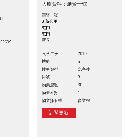
大廈資料：滙賢一號
滙賢一號
 月
3 新合里
屯門
屯門
新界
52609
入伙年份
2019
樓齡
5
樓盤類型
寫字樓
街號
3
物業層數
30
物業座數
1
物業擁有權
多業權
訂閱更新