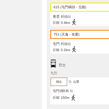
615 (屯門碼頭 - 元朗)
青雲
輕鐵站
距離
0.4km
751 (天逸 - 友愛)
屯門
輕鐵站
距離
0.2km
巴士
九巴
961
往
山景
屯門消防局
站
距離
150m