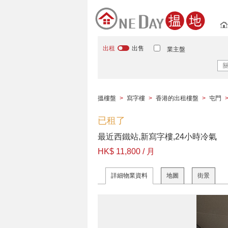
出租
出售
業主盤
搵樓盤
>
寫字樓
>
香港的出租樓盤
>
屯門
已租了
最近西鐵站,新寫字樓,24小時冷氣
HK$ 11,800 / 月
詳細物業資料
地圖
街景