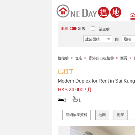
出租
出售
業主盤
建築面績
由
最細
搵樓盤
>
住宅
>
香港的出租樓盤
>
西貢
>
已租了
Modern Duplex for Rent in Sai Kung
HK$ 24,000 / 月
3
1
詳細物業資料
地圖
街景