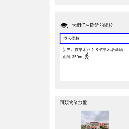
大網仔村附近的學校
樹宏學校
新界西貢早禾路１８號早禾居商場
距離
350m
同類物業放盤