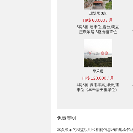
環翠居 3座
HK$ 68,000 / 月
5房3廁,連車位,露台,獨立
屋環翠居 3座出租單位
早禾居
HK$ 120,000 / 月
4房3廁,實用率高,海景,連
車位《早禾居出租單位》
免責聲明
本頁顯示的樓盤說明和相關信息均由地產代理