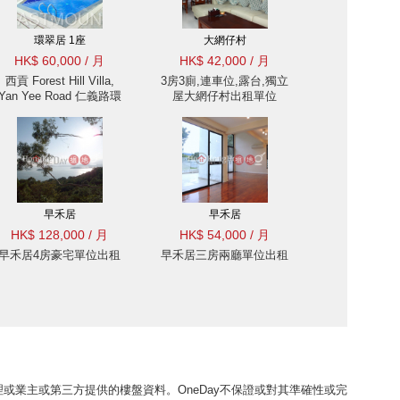
環翠居 1座
大網仔村
HK$ 60,000 / 月
HK$ 42,000 / 月
西貢 Forest Hill Villa,
3房3廁,連車位,露台,獨立
Yan Yee Road 仁義路環
屋大網仔村出租單位
翠居別墅出租-獨立屋, 大
花園 出租單位
早禾居
早禾居
HK$ 128,000 / 月
HK$ 54,000 / 月
早禾居4房豪宅單位出租
早禾居三房兩廳單位出租
或業主或第三方提供的樓盤資料。OneDay不保證或對其準確性或完