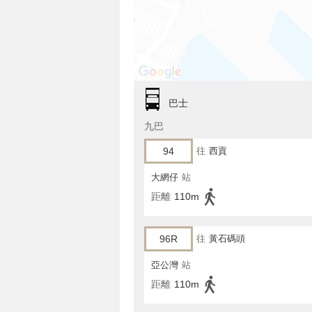
巴士
九巴
94
往
西貢
大網仔
站
距離
110m
96R
往
黃石碼頭
亞公灣
站
距離
110m