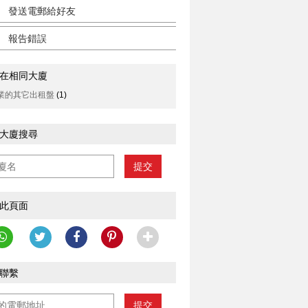
發送電郵給好友
報告錯誤
在相同大廈
業的其它出租盤
(1)
大廈搜尋
提交
此頁面
聯繫
提交