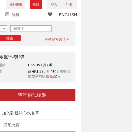
海外樓盤
放盤
登入
註冊
商舖
ENGLISH
搜索
更多搜索選項
放盤平均呎價
面積
HK$ 35 / 月 / 呎
業
@HK$ 27 / 月 / 呎
比較同區
放盤平均呎價
低
22%
查詢類似樓盤
加入到我的心水名單
打印此頁