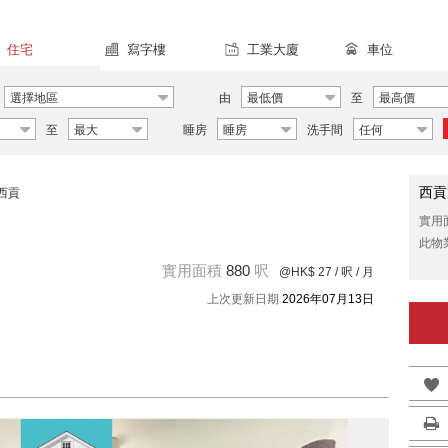
住宅
寫字樓
工業大廈
車位
選擇地區
由
最低價
至
最高價
至
最大
睡房
睡房
洗手間
任何
西貢
西貢
實用
此物
實用面積
880
呎
@HK$ 27
/ 呎 / 月
上次更新日期
2026年07月13日