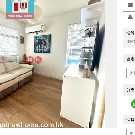
樓盤
此物
>
香港
分享
保持