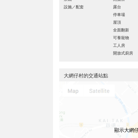
設施／配套
露台
停車場
屋頂
全面翻新
可養寵物
工人房
開放式廚房
大網仔村的交通站點
顯示大網