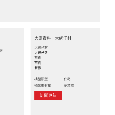
大廈資料：大網仔村
大網仔村
 月
大網仔路
西貢
西貢
新界
樓盤類型
住宅
物業擁有權
多業權
訂閱更新