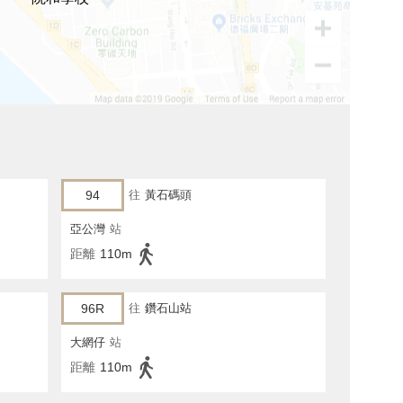
94
往
黃石碼頭
亞公灣
站
距離
110m
96R
往
鑽石山站
大網仔
站
距離
110m