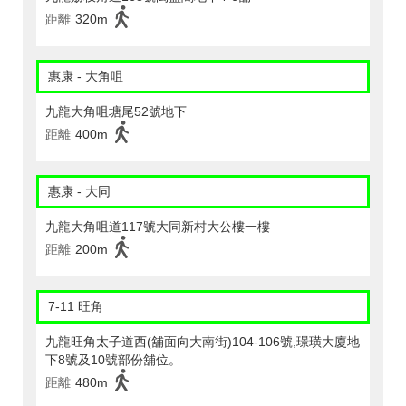
距離
320m
惠康 - 大角咀
九龍大角咀塘尾52號地下
距離
400m
惠康 - 大同
九龍大角咀道117號大同新村大公樓一樓
距離
200m
7-11 旺角
九龍旺角太子道西(舖面向大南街)104-106號,璟璜大廈地
下8號及10號部份舖位。
距離
480m