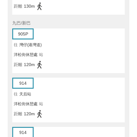
距離
130m
九巴/新巴
905P
往
灣仔(港灣道)
洋松街休憩處
站
距離
120m
914
往
天后站
洋松街休憩處
站
距離
120m
914