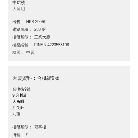
中层楼
大角咀
出售
HK$ 290萬
建築面積
288 呎
樓盤類型
工業大廈
樓盤編號
FINAN-4223553198
樓層
中層
大廈資料：合桃街9號
合桃街9號
9 合桃街
大角咀
油尖旺
九龍
樓盤類型
寫字樓
街號
9