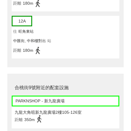
距離
180m
12A
往
旺角東站
中匯街, 中和樓對出
站
距離
180m
合桃街9號附近的配套設施
PARKNSHOP - 新九龍廣場
九龍大角咀新九龍廣場2樓105-126室
距離
350m