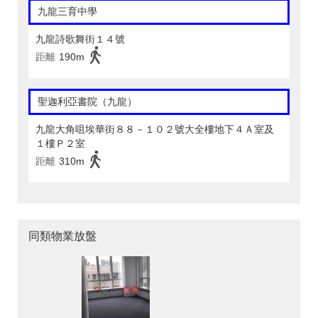
九龍三育中學
九龍詩歌舞街１４號
距離
190m
聖迦利亞書院（九龍）
九龍大角咀埃華街８８－１０２號大全樓地下４Ａ室及
１樓Ｐ２室
距離
310m
同類物業放盤