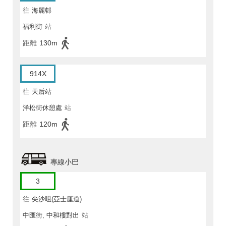
往
海麗邨
福利街
站
距離
130m
914X
往
天后站
洋松街休憩處
站
距離
120m
專線小巴
3
往
尖沙咀(亞士厘道)
中匯街, 中和樓對出
站