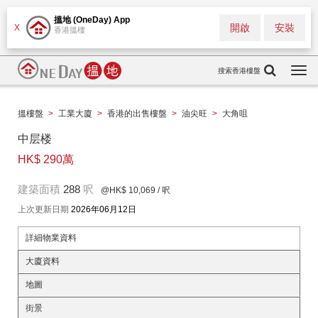
搵地 (OneDay) App
開啟
安裝
X
香港搵樓
搜索香港樓盤
Togg
navi
搵樓盤
>
工業大廈
>
香港的出售樓盤
>
油尖旺
>
大角咀
中层楼
HK$ 290萬
建築面積
288
呎
@HK$ 10,069
/ 呎
上次更新日期
2026年06月12日
詳細物業資料
大廈資料
地圖
街景