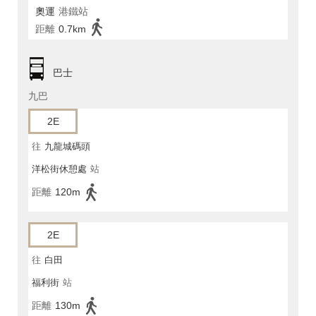
奧運
港鐵站
距離
0.7km
巴士
九巴
2E
往
九龍城碼頭
洋松街休憩處
站
距離
120m
2E
往
白田
福利街
站
距離
130m