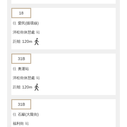
18
往
愛民(循環線)
洋松街休憩處
站
距離
120m
31B
往
奧運站
洋松街休憩處
站
距離
120m
31B
往
石籬(大隴街)
福利街
站