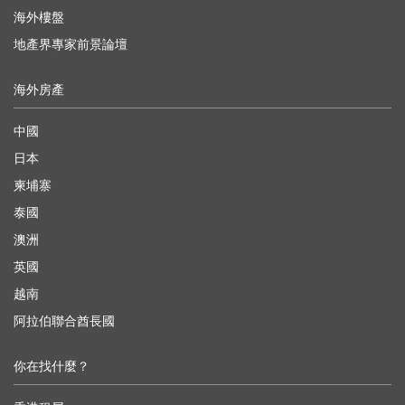
海外樓盤
地產界專家前景論壇
海外房產
中國
日本
柬埔寨
泰國
澳洲
英國
越南
阿拉伯聯合酋長國
你在找什麼？