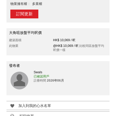
物業擁有權
多業權
訂閱更新
大角咀放盤平均呎價
建築面積
HK$ 10,069 / 呎
此物業
@HK$ 10,069 / 呎
比較同區放盤平均
呎價一樣
發布者
Swals
已確認用戶
註冊時間
2026年06月
加入到我的心水名單