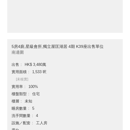
5房4廁,星級會所,獨立屋匡湖居 4期 K39座出售單位
南邊圍
出售
HK$ 3,480萬
實用面積
1,533 呎
[未核實]
實用率
100%
樓盤類型
住宅
樓層
未知
睡房數量
5
洗手間數量
4
設施／配套
工人房