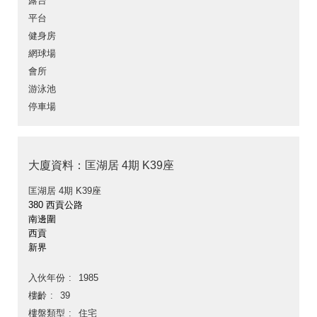
露台
平台
健身房
網球場
會所
游泳池
停車場
大廈資料：匡湖居 4期 K39座
匡湖居 4期 K39座
380 西貢公路
南邊圍
西貢
新界
入伙年份
1985
樓齡
39
樓盤類型
住宅