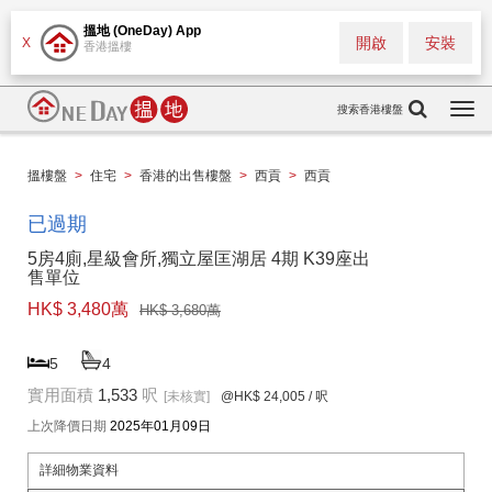
搵地 (OneDay) App
開啟
安裝
X
香港搵樓
搜索香港樓盤
Togg
navi
搵樓盤
>
住宅
>
香港的出售樓盤
>
西貢
>
西貢
已過期
5房4廁,星級會所,獨立屋匡湖居 4期 K39座出
售單位
HK$ 3,480萬
HK$ 3,680萬
5
4
實用面積
1,533
呎
[未核實]
@HK$ 24,005
/ 呎
上次降價日期
2025年01月09日
詳細物業資料