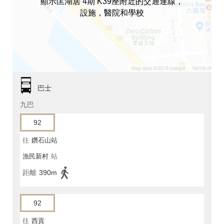
顯示匡湖居 4期 K39座附近的交通連線，
設施，醫院和學校
巴士
九巴
92
往
鑽石山站
漁民新村
站
距離
390m
92
往
西貢