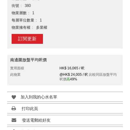
街號
380
物業層數
1
每層單位數量
1
物業擁有權
多業權
訂閱更新
南邊圍放盤平均呎價
實用面積
HK$ 16,065 / 呎
此物業
@HK$ 24,005 / 呎
比較同區放盤平均
呎價
高
49%
加入到我的心水名單
打印此頁
發送電郵給好友