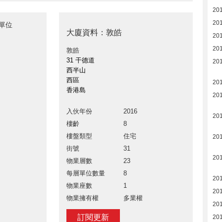
20
20
售單位
大廈資料：敦皓
20
20
敦皓
31 干德道
20
西半山
西區
20
香港島
20
入伙年份
2016
20
樓齡
8
樓盤類型
住宅
20
街號
31
20
物業層數
23
每層單位數量
8
20
物業座數
1
20
物業擁有權
多業權
20
訂閱更新
20