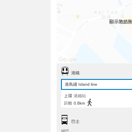
顯示敦皓
港鐵
港島綫 Island line
上環
港鐵站
距離
0.8km
巴士
城巴