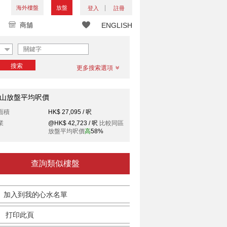
海外樓盤
放盤
登入
註冊
商舖
ENGLISH
搜索
更多搜索選項
山放盤平均呎價
面積
HK$ 27,095 / 呎
業
@HK$ 42,723 / 呎
比較同區
放盤平均呎價
高
58%
查詢類似樓盤
加入到我的心水名單
打印此頁