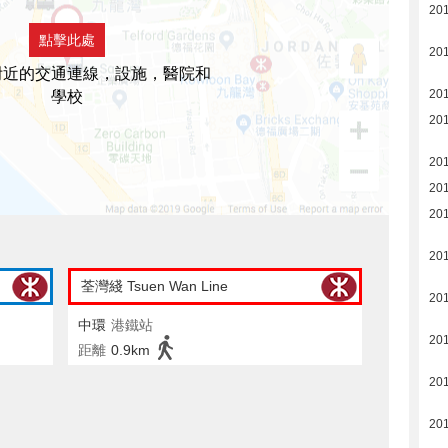
20
點擊此處
20
附近的交通連線，設施，醫院和
20
學校
20
20
20
20
20
荃灣綫 Tsuen Wan Line
20
中環
港鐵站
20
距離
0.9km
20
20