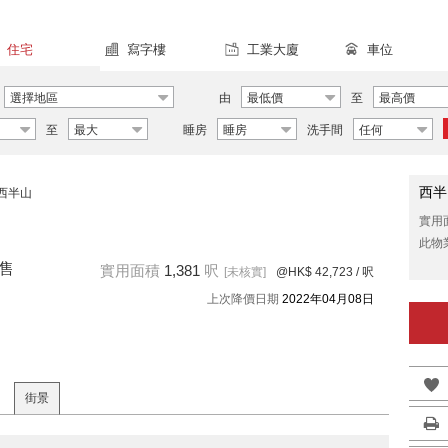
住宅
寫字樓
工業大廈
車位
選擇地區
由
最低價
至
最高價
至
最大
睡房
睡房
洗手間
任何
西半
西半山
實用
此物
出售
實用面積
1,381
呎
[未核實]
@HK$ 42,723
/ 呎
上次降價日期
2022年04月08日
街景