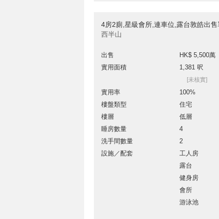
4房2廁,星級會所,連車位,露台敦皓出
西半山
出售
HK$ 5,500萬
實用面積
1,381 呎
[未核實]
實用率
100%
樓盤類型
住宅
樓層
低層
睡房數量
4
洗手間數量
2
設施／配套
工人房
露台
健身房
會所
游泳池