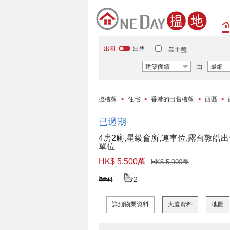
出租
出售
業主盤
建築面績
由
最細
搵樓盤
>
住宅
>
香港的出售樓盤
>
西區
>
已過期
4房2廁,星級會所,連車位,露台敦皓
單位
HK$ 5,500萬
HK$ 5,900萬
4
2
詳細物業資料
大廈資料
地圖