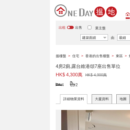
出租
出售
業主盤
建築面績
由
最細
搵樓盤
>
住宅
>
香港的出售樓盤
>
東區
>
4房2廁,露台維港頌7座出售單位
HK$ 4,300萬
HK$ 4,900萬
4
2
詳細物業資料
大廈資料
地圖