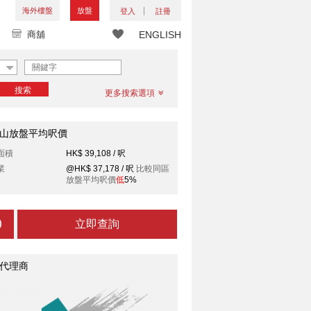
海外樓盤
放盤
登入
註冊
商舖
ENGLISH
搜索
更多搜索選項
山放盤平均呎價
面積
HK$ 39,108 / 呎
業
@HK$ 37,178 / 呎
比較同區
放盤平均呎價
低
5%
立即查詢
代理商