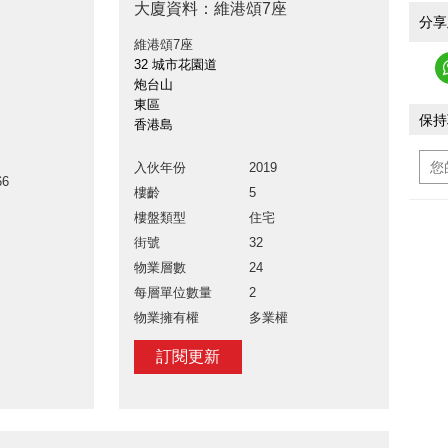
大廈資料：維港頌7座
分享
維港頌7座
32 城市花園道
炮台山
東區
保持
香港島
入伙年份
2019
66
樓齡
5
樓盤類型
住宅
街號
32
物業層數
24
每層單位數量
2
物業擁有權
多業權
訂閱更新