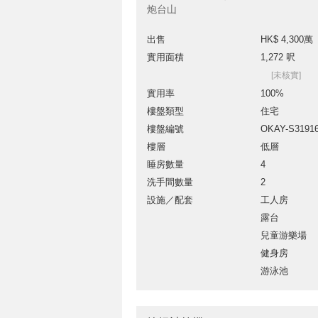
炮台山
出售
HK$ 4,300萬
實用面積
1,272 呎
[未核實]
實用率
100%
樓盤類型
住宅
樓盤編號
OKAY-S3191
樓層
低層
睡房數量
4
洗手間數量
2
設施／配套
工人房
露台
兒童游樂場
健身房
游泳池