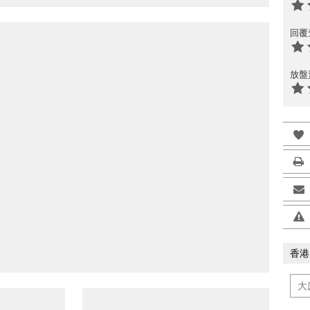
回覆
放盤
香港