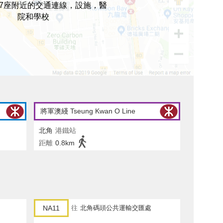
7座附近的交通連線，設施，醫
院和學校
將軍澳綫 Tseung Kwan O Line
北角
港鐵站
距離
0.8km
NA11
往
北角碼頭公共運輸交匯處