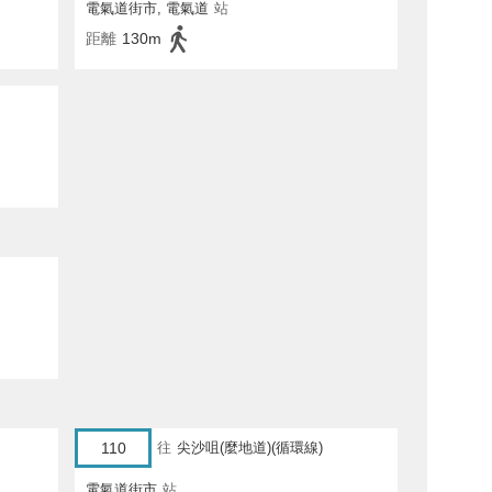
電氣道街市, 電氣道
站
距離
130m
110
往
尖沙咀(麼地道)(循環線)
電氣道街市
站