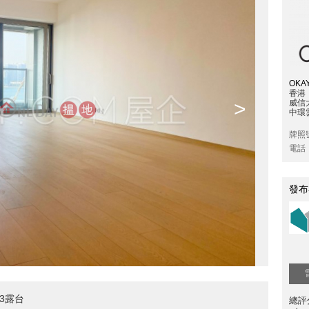
OKAY
香港
>
威信
中環雲
牌照
電話
發布
3露台
總評