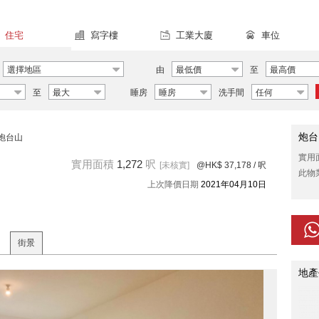
住宅
寫字樓
工業大廈
車位
選擇地區
由
最低價
至
最高價
至
最大
睡房
睡房
洗手間
任何
炮台
炮台山
實用
實用面積
1,272
呎
[未核實]
@HK$ 37,178
/ 呎
此物
上次降價日期
2021年04月10日
街景
地產