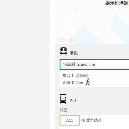
顯示維港頌
港鐵
港島綫 Island line
炮台山
港鐵站
距離
0.2km
巴士
城巴
A11
往
北角碼頭