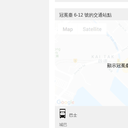
冠冕臺 6-12 號的交通站點
顯示冠冕臺
巴士
城巴