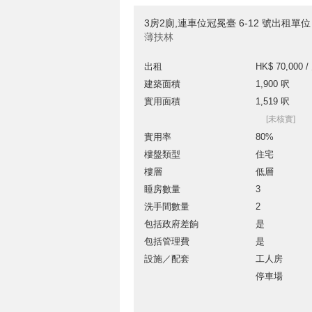
3房2廁,連車位冠冕臺 6-12 號出租單位
薄扶林
出租
HK$ 70,000 /
建築面積
1,900 呎
實用面積
1,519 呎
[未核實]
實用率
80%
樓盤類型
住宅
樓層
低層
睡房數量
3
洗手間數量
2
包括政府差餉
是
包括管理費
是
設施／配套
工人房
停車場