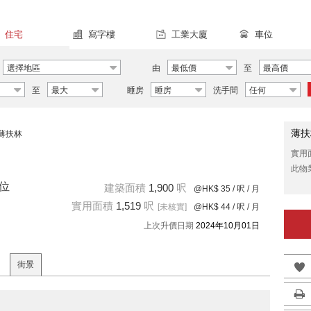
住宅
寫字樓
工業大廈
車位
選擇地區
由
最低價
至
最高價
至
最大
睡房
睡房
洗手間
任何
薄扶
薄扶林
實用
此物
單位
建築面積
1,900
呎
@HK$ 35
/ 呎 / 月
實用面積
1,519
呎
[未核實]
@HK$ 44
/ 呎 / 月
上次升價日期
2024年10月01日
街景