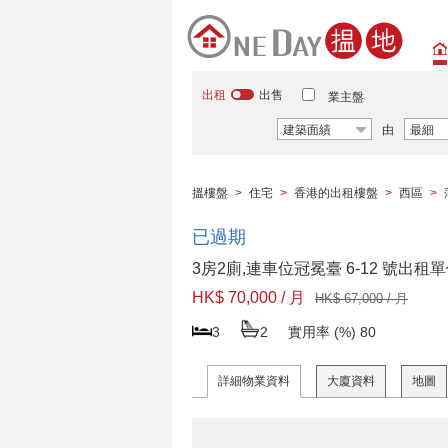
出租
出售
業主盤
建築面績
由
最細
搵樓盤
>
住宅
>
香港的出租樓盤
>
西區
>
已過期
3房2廁,連車位冠冕臺 6-12 號出租
HK$ 70,000 / 月
HK$ 67,000 / 月
3
2
實用率 (%)
80
詳細物業資料
大廈資料
地圖