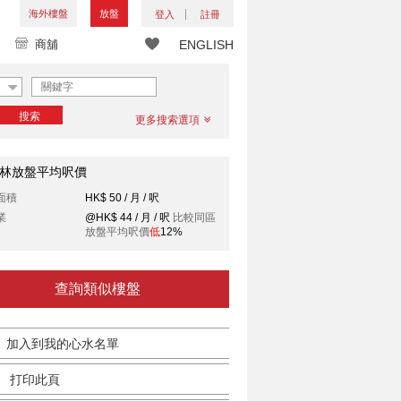
海外樓盤
放盤
登入
註冊
商舖
ENGLISH
搜索
更多搜索選項
林放盤平均呎價
面積
HK$ 50 / 月 / 呎
業
@HK$ 44 / 月 / 呎
比較同區
放盤平均呎價
低
12%
查詢類似樓盤
加入到我的心水名單
打印此頁