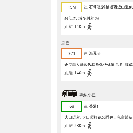
43M
往
石塘咀(德輔道西近山道)(
碧荔道, 域多利道
站
距離
140m
新巴
971
往
海麗邨
香港華人基督教聯會薄扶林道墳場, 域多
距離
140m
專線小巴
58
往
香港仔
大口環道, 大口環根德公爵夫人兒童醫院
距離
280m