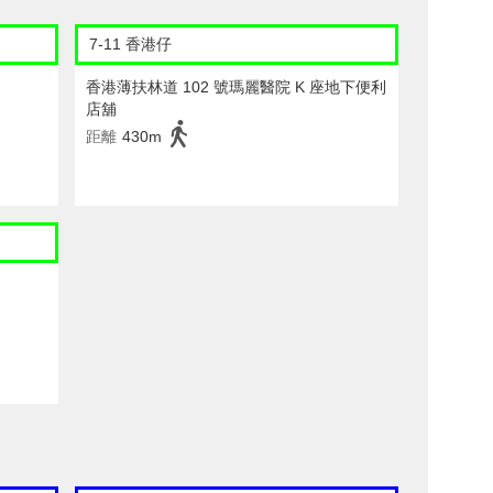
7-11 香港仔
香港薄扶林道 102 號瑪麗醫院 K 座地下便利
店舖
距離
430m