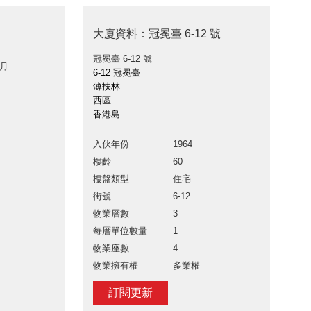
大廈資料：冠冕臺 6-12 號
冠冕臺 6-12 號
 月
6-12 冠冕臺
薄扶林
西區
香港島
入伙年份
1964
樓齡
60
樓盤類型
住宅
街號
6-12
物業層數
3
每層單位數量
1
物業座數
4
物業擁有權
多業權
訂閱更新