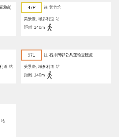
循環線)
47P
往
黃竹坑
美景臺, 域多利道
站
距離
140m
971
往
石排灣邨公共運輸交匯處
利道
站
美景臺, 域多利道
站
距離
140m
站