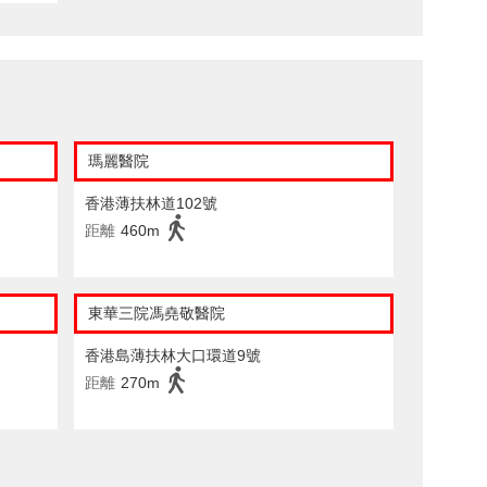
瑪麗醫院
香港薄扶林道102號
距離
460m
東華三院馮堯敬醫院
香港島薄扶林大口環道9號
距離
270m