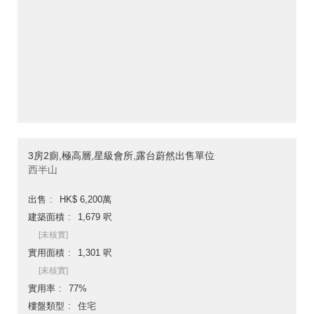
3房2廁,極高層,星級會所,露台蔚然出售單位
西半山
出售
HK$ 6,200萬
建築面積
1,679 呎
[未核實]
實用面積
1,301 呎
[未核實]
實用率
77%
樓盤類型
住宅