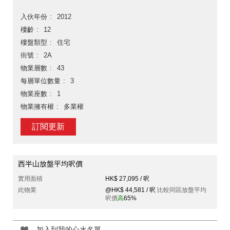
入伙年份
2012
樓齡
12
樓盤類型
住宅
街號
2A
物業層數
43
每層單位數量
3
物業座數
1
物業擁有權
多業權
訂閱更新
西半山放盤平均呎價
實用面積
HK$ 27,095 / 呎
此物業
@HK$ 44,581 / 呎
比較同區放盤平均
呎價
高
65%
加入到我的心水名單