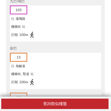
九巴/城巴
103
往
蒲飛路
樓梯街
站
距離
100m
新巴
13
往
旭龢道
樓梯街, 堅道
站
距離
100m
13
查詢類似樓盤
往
中環(大會堂)