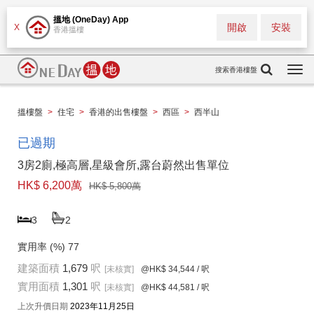
搵地 (OneDay) App
開啟
安裝
X
香港搵樓
搜索香港樓盤
Togg
navi
搵樓盤
>
住宅
>
香港的出售樓盤
>
西區
>
西半山
已過期
3房2廁,極高層,星級會所,露台蔚然出售單位
HK$ 6,200萬
HK$ 5,800萬
3
2
實用率 (%)
77
建築面積
1,679
呎
[未核實]
@HK$ 34,544
/ 呎
實用面積
1,301
呎
[未核實]
@HK$ 44,581
/ 呎
上次升價日期
2023年11月25日