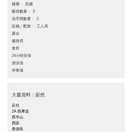
樓層
高層
睡房數量
3
洗手間數量
2
設施／配套
工人房
露台
健身房
會所
24小時安保
游泳池
停車場
大廈資料：蔚然
蔚然
2A 西摩道
西半山
西區
香港島