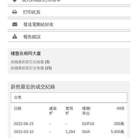
打印此頁
發送電郵給好友
報告錯誤
樓盤在相同大廈
此物業的其它出租盤
(3)
此物業的其它出售盤
(15)
蔚然最近的成交紀錄
出售
日期
建築
實用
樓層/
HK$
2
2
ft
ft
單位
2022-06-15
-
-
02/P16
200萬
2022-03-10
-
1,284
50/A
5,400萬