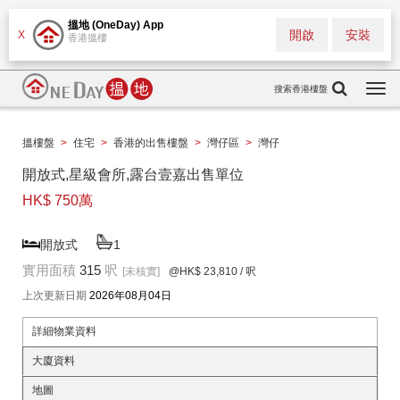
搵地 (OneDay) App
開啟
安裝
X
香港搵樓
搜索香港樓盤
Togg
navi
搵樓盤
>
住宅
>
香港的出售樓盤
>
灣仔區
>
灣仔
開放式,星級會所,露台壹嘉出售單位
HK$ 750萬
開放式
1
實用面積
315
呎
[未核實]
@HK$ 23,810
/ 呎
上次更新日期
2026年08月04日
詳細物業資料
大廈資料
地圖