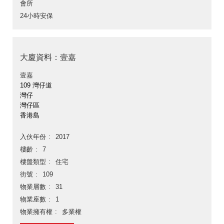
會所
24小時安保
大廈資料：壹嘉
壹嘉
109 灣仔道
灣仔
灣仔區
香港島
入伙年份
2017
樓齡
7
樓盤類型
住宅
街號
109
物業層數
31
物業座數
1
物業擁有權
多業權