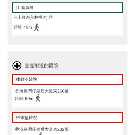
往
銅鑼灣
莊士敦道(菲林明道)
站
距離
40m
壹嘉附近的醫院
律敦治醫院
香港島灣仔皇后大道東266號
距離
90m
鄧肇堅醫院
香港島灣仔皇后大道東282號