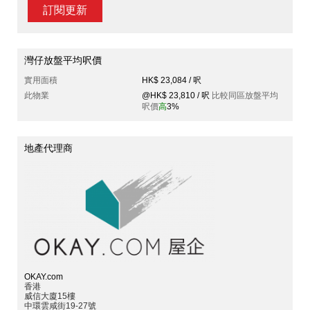
訂閱更新
灣仔放盤平均呎價
實用面積
HK$ 23,084 / 呎
此物業
@HK$ 23,810 / 呎
比較同區放盤平均
呎價
高
3%
地產代理商
OKAY.com
香港
威信大廈15樓
中環雲咸街19-27號