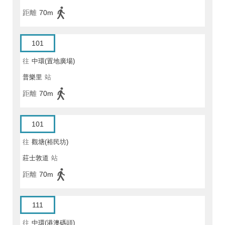
距離
70m
101
往
中環(置地廣場)
普樂里
站
距離
70m
101
往
觀塘(裕民坊)
莊士敦道
站
距離
70m
111
往
中環(港澳碼頭)