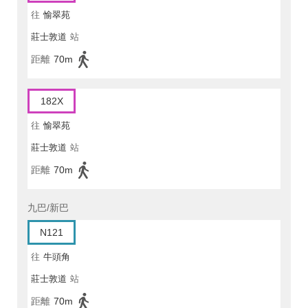
往
愉翠苑
莊士敦道
站
距離
70m
182X
往
愉翠苑
莊士敦道
站
距離
70m
九巴/新巴
N121
往
牛頭角
莊士敦道
站
距離
70m