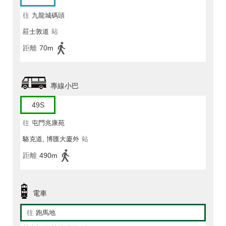
往
九龍城碼頭
莊士敦道
站
距離
70m
專線小巴
49S
往
屯門兆康苑
駱克道, 博匯大廈外
站
距離
490m
電車
往
跑馬地