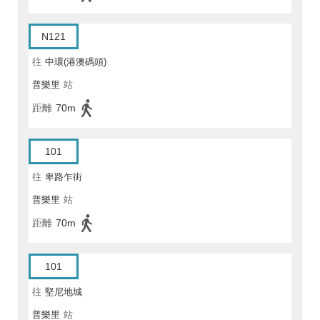
N121
往
中環(港澳碼頭)
普樂里
站
距離
70m
101
往
卑路乍街
普樂里
站
距離
70m
101
往
堅尼地城
普樂里
站