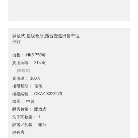
開放式,星級會所,露台壹嘉出售單位
灣仔
出售
HK$ 750萬
實用面積
315 呎
[未核實]
實用率
100%
樓盤類型
住宅
樓盤編號
OKAY-S323276
樓層
中層
睡房數量
開放式
洗手間數量
1
設施／配套
露台
健身房