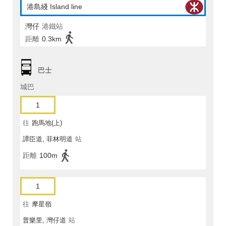
港島綫 Island line
灣仔
港鐵站
距離
0.3km
巴士
城巴
1
往
跑馬地(上)
譚臣道, 菲林明道
站
距離
100m
1
往
摩星嶺
普樂里, 灣仔道
站