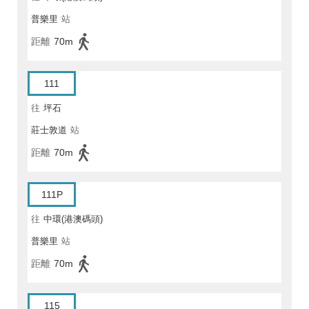
普樂里
站
距離
70m
111
往
坪石
莊士敦道
站
距離
70m
111P
往
中環(港澳碼頭)
普樂里
站
距離
70m
115