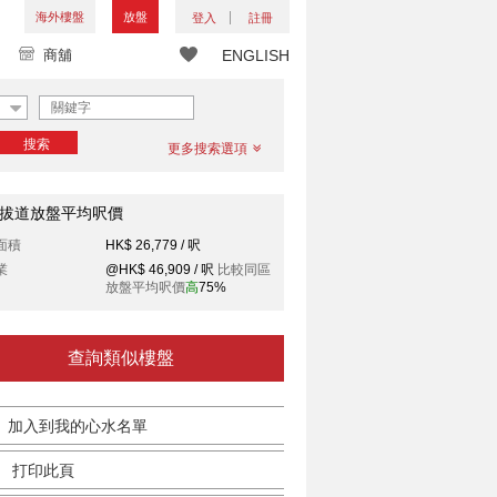
海外樓盤
放盤
登入
註冊
商舖
ENGLISH
搜索
更多搜索選項
拔道放盤平均呎價
面積
HK$ 26,779 / 呎
業
@HK$ 46,909 / 呎
比較同區
放盤平均呎價
高
75%
查詢類似樓盤
加入到我的心水名單
打印此頁