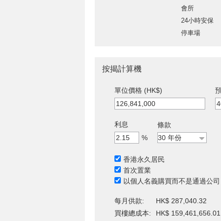
會所
24小時安保
停車場
按揭計算機
單位價格 (HK$)
預
利息
條款
%
香港永久居民
首次置業
以個人名義購買而不是通過公司
每月供款:
HK$ 287,040.32
買樓總成本:
HK$ 159,461,656.01