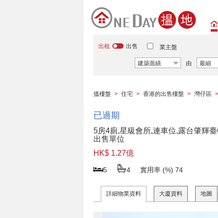
出租
出售
業主盤
建築面績
由
最細
搵樓盤
>
住宅
>
香港的出售樓盤
>
灣仔區
已過期
5房4廁,星級會所,連車位,露台肇輝臺
出售單位
HK$ 1.27億
5
4
實用率 (%)
74
詳細物業資料
大廈資料
地圖