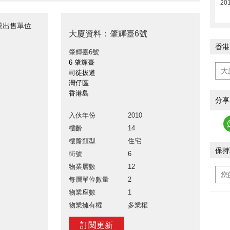
201
6號出售單位
大廈資料：肇輝臺6號
香港
肇輝臺6號
6 肇輝臺
司徒拔道
灣仔區
香港島
分享
入伙年份
2010
樓齡
14
樓盤類型
住宅
保持
街號
6
物業層數
12
每層單位數量
2
物業座數
1
物業擁有權
多業權
訂閱更新