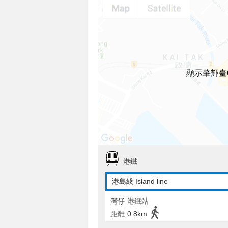
顯示肇輝臺
港鐵
港島綫 Island line
灣仔
港鐵站
距離
0.8km