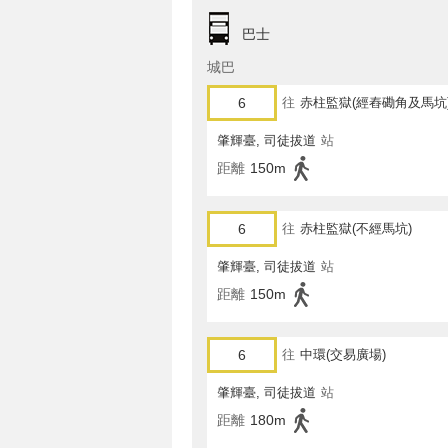
巴士
城巴
6
往
赤柱監獄(經舂磡角及馬坑
肇輝臺, 司徒拔道
站
距離
150m
6
往
赤柱監獄(不經馬坑)
肇輝臺, 司徒拔道
站
距離
150m
6
往
中環(交易廣場)
肇輝臺, 司徒拔道
站
距離
180m