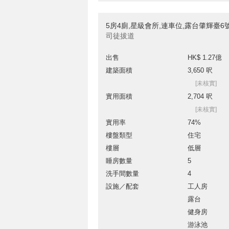
5房4廁,星級會所,連車位,露台肇輝臺
司徒拔道
出售
HK$ 1.27億
建築面積
3,650 呎
[未核實]
實用面積
2,704 呎
[未核實]
實用率
74%
樓盤類型
住宅
樓層
低層
睡房數量
5
洗手間數量
4
設施／配套
工人房
露台
健身房
游泳池