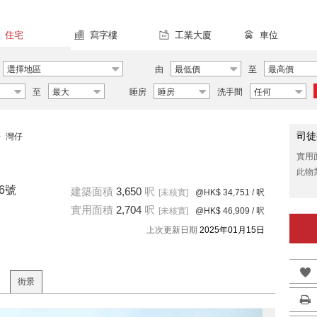
住宅
寫字樓
工業大廈
車位
選擇地區
由
最低價
至
最高價
至
最大
睡房
睡房
洗手間
任何
司徒
>
灣仔
實用
此物
6號
建築面積
3,650
呎
[未核實]
@HK$ 34,751
/ 呎
實用面積
2,704
呎
[未核實]
@HK$ 46,909
/ 呎
上次更新日期
2025年01月15日
街景