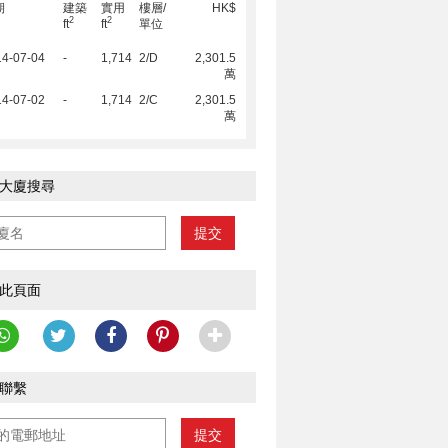
期
建築
實用
樓層/
HK$
2
2
ft
ft
單位
14-07-04
-
1,714
2/D
2,301.5
萬
14-07-02
-
1,714
2/C
2,301.5
萬
大廈搜尋
提交
此頁面
聯繫
提交