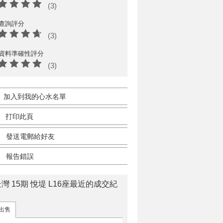
(3)
查詢評分
(3)
資料準確性評分
(3)
加入到我的心水名單
打印此頁
發送電郵給好友
報告錯誤
灣 15期 悅堤 L16座最近的成交紀
出售