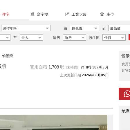
住宅
寫字樓
工業大廈
車位
選擇地區
由
最低價
至
最高價
至
最大
睡房
睡房
洗手間
任何
愉景
>
愉景灣
實用
5期
實用面積
1,708
呎
[未核實]
@HK$ 38
/ 呎 / 月
此物
上次更新日期
2026年08月05日
地產