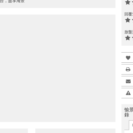
露台，盡享海景
回覆
放盤
愉景
錄