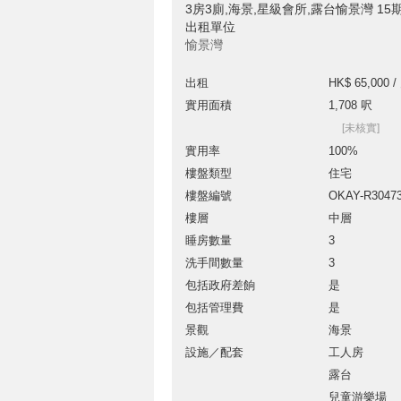
3房3廁,海景,星級會所,露台愉景灣 15期
出租單位
愉景灣
出租
HK$ 65,000 /
實用面積
1,708 呎
[未核實]
實用率
100%
樓盤類型
住宅
樓盤編號
OKAY-R3047
樓層
中層
睡房數量
3
洗手間數量
3
包括政府差餉
是
包括管理費
是
景觀
海景
設施／配套
工人房
露台
兒童游樂場