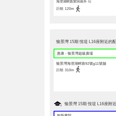
海澄湖畔路第56座外
站
距離
120m
愉景灣 15期 悅堤 L16座附近的
惠康 - 愉景灣超級廣場
愉景灣海澄湖畔路92號g11號舖
距離
310m
愉景灣 15期 悅堤 L16座
智新書院