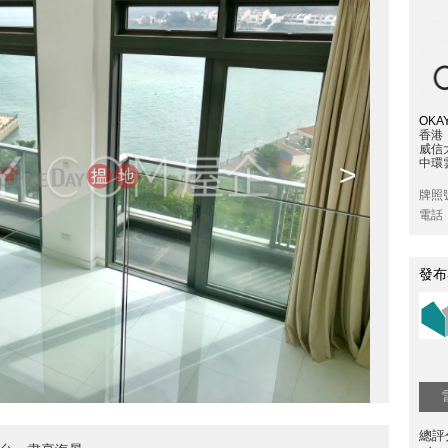
OKAY
香港
威信
中環雲
>
牌照
電話
發布
總評