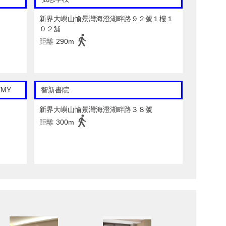
新界大嶼山愉景灣海澄湖畔路９２號１樓１
０２舖
距離
290m
EMY
智新書院
新界大嶼山愉景灣海澄湖畔路３８號
距離
300m