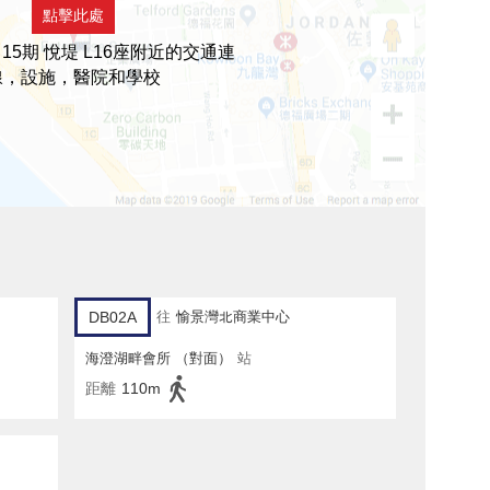
點擊此處
15期 悅堤 L16座附近的交通連
線，設施，醫院和學校
DB02A
往
愉景灣北商業中心
海澄湖畔會所 （對面）
站
距離
110m