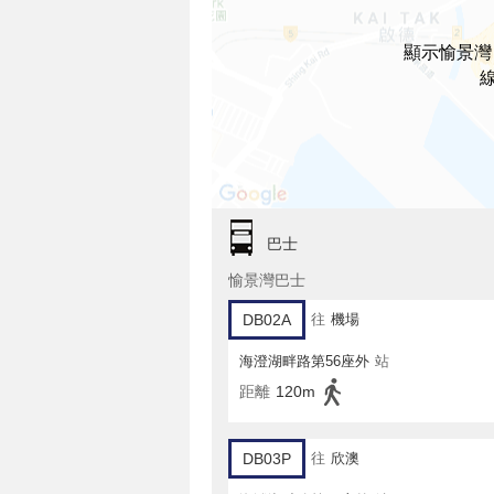
顯示愉景灣 
巴士
愉景灣巴士
DB02A
往
機場
海澄湖畔路第56座外
站
距離
120m
DB03P
往
欣澳