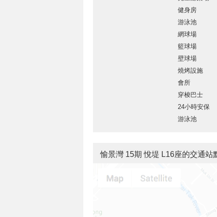
健身房
游泳池
網球場
籃球場
壁球場
燒烤設施
會所
穿梭巴士
24小時安保
游泳池
愉景灣 15期 悅堤 L16座的交通站