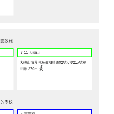
配套設施
7-11 大嶼山
大嶼山愉景灣海澄湖畔路92號lg樓21a號舖
距離
270m
附近的學校
弘志學校