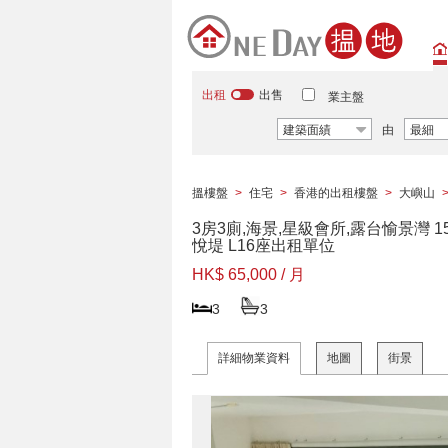
出租
出售
業主盤
建築面績
由
最細
搵樓盤
>
住宅
>
香港的出租樓盤
>
大嶼山
3房3廁,海景,星級會所,露台愉景灣 1
悅堤 L16座出租單位
HK$ 65,000 / 月
3
3
詳細物業資料
地圖
街景