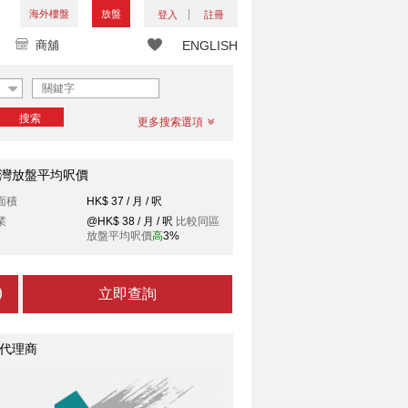
海外樓盤
放盤
登入
註冊
商舖
ENGLISH
搜索
更多搜索選項
灣放盤平均呎價
面積
HK$ 37 / 月 / 呎
業
@HK$ 38 / 月 / 呎
比較同區
放盤平均呎價
高
3%
立即查詢
代理商