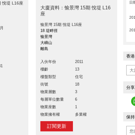
日
 悅堤 L16座
大廈資料：愉景灣 15期 悅堤 L16
座
20
愉景灣 15期 悅堤 L16座
 月
20
18 堤畔徑
愉景灣
大嶼山
離島
香港
入伙年份
2011
31
樓齡
13
樓盤類型
住宅
街號
18
分享
物業層數
3
每層單位數量
6
物業座數
1
物業擁有權
多業權
保持
訂閱更新