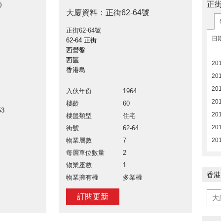
正街
位》
大廈資料：正街62-64號
正街62-64號
日
62-64 正街
西營盤
西區
20
香港島
20
20
入伙年份
1964
20
樓齡
60
53
20
樓盤類型
住宅
201
街號
62-64
201
物業層數
7
每層單位數量
2
物業座數
1
香港
物業擁有權
多業權
訂閱更新