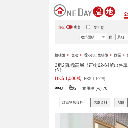
出租
出售
業主盤
建築面績
由
最細
搵樓盤
>
住宅
>
香港的出售樓盤
>
西區
>
3房2廁,極高層《正街62-64號出售單
位》
HK$ 1,000萬
HK$ 1,100萬
3
2
實用率 (%)
70
詳細物業資料
大廈資料
地圖