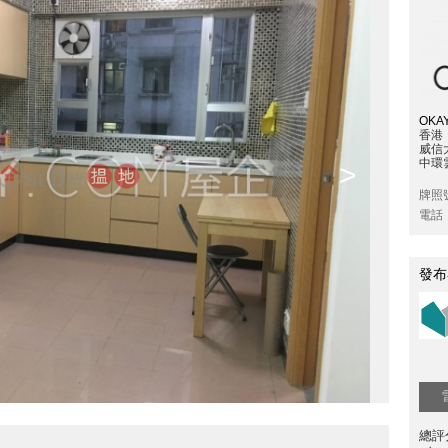
OKAY
香港
威信
中環雲
>
牌照
電話
發布
總評