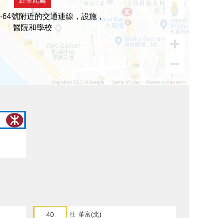
2-64號附近的交通連線，設施，
醫院和學校
40
往
華富(北)