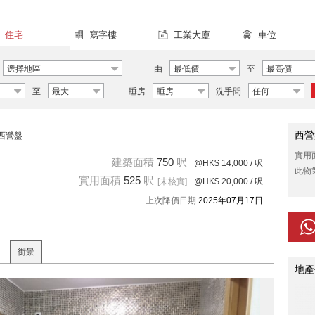
住宅
寫字樓
工業大廈
車位
選擇地區
由
最低價
至
最高價
至
最大
睡房
睡房
洗手間
任何
西營
西營盤
實用
建築面積
750
呎
@HK$ 14,000
/ 呎
此物
實用面積
525
呎
[未核實]
@HK$ 20,000
/ 呎
上次降價日期
2025年07月17日
街景
地產