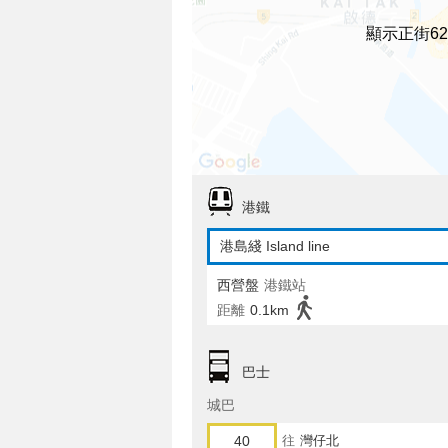
顯示正街6
港鐵
港島綫 Island line
西營盤
港鐵站
距離
0.1km
巴士
城巴
40
往
灣仔北