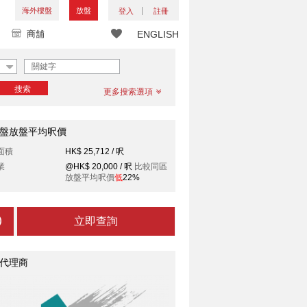
海外樓盤
放盤
登入
註冊
商舖
ENGLISH
搜索
更多搜索選項
盤放盤平均呎價
面積
HK$ 25,712 / 呎
業
@HK$ 20,000 / 呎
比較同區
放盤平均呎價
低
22%
立即查詢
代理商