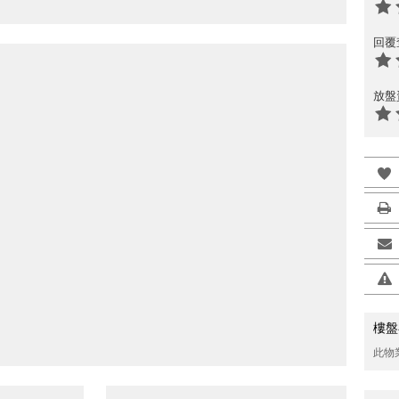
回覆
放盤
樓盤
此物