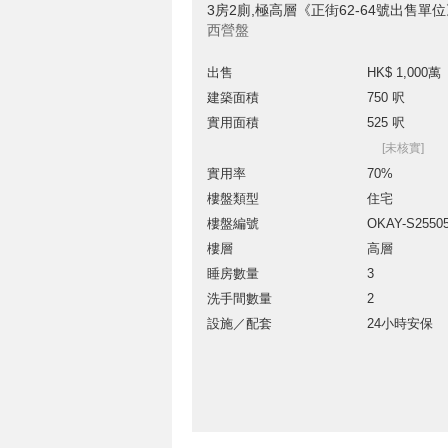
3房2廁,極高層《正街62-64號出售單
西營盤
出售
HK$ 1,000萬
建築面積
750 呎
實用面積
525 呎
[未核實]
實用率
70%
樓盤類型
住宅
樓盤編號
OKAY-S2550
樓層
高層
睡房數量
3
洗手間數量
2
設施／配套
24小時安保