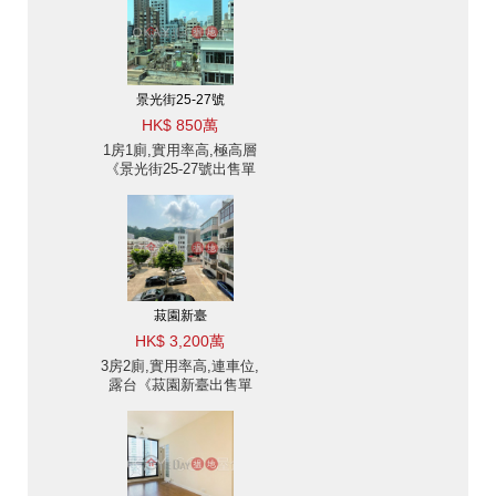
景光街25-27號
HK$ 850萬
1房1廁,實用率高,極高層
《景光街25-27號出售單
位》
菽園新臺
HK$ 3,200萬
3房2廁,實用率高,連車位,
露台《菽園新臺出售單
位》