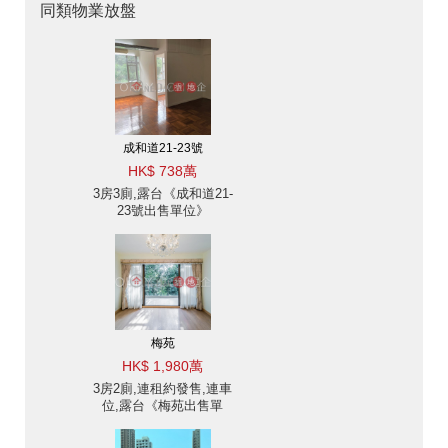
同類物業放盤
成和道21-23號
HK$ 738萬
3房3廁,露台《成和道21-
23號出售單位》
梅苑
HK$ 1,980萬
3房2廁,連租約發售,連車
位,露台《梅苑出售單
位》