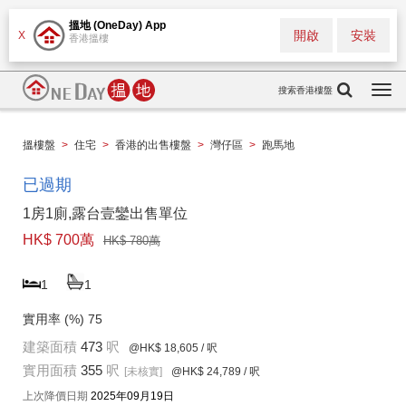
搵地 (OneDay) App
開啟
安裝
X
香港搵樓
搜索香港樓盤
Togg
navi
搵樓盤
>
住宅
>
香港的出售樓盤
>
灣仔區
>
跑馬地
已過期
1房1廁,露台壹鑾出售單位
HK$ 700萬
HK$ 780萬
1
1
實用率 (%)
75
建築面積
473
呎
@HK$ 18,605
/ 呎
實用面積
355
呎
[未核實]
@HK$ 24,789
/ 呎
上次降價日期
2025年09月19日