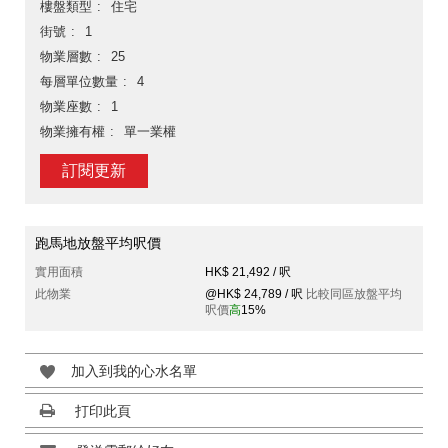
樓盤類型
住宅
街號
1
物業層數
25
每層單位數量
4
物業座數
1
物業擁有權
單一業權
訂閱更新
跑馬地放盤平均呎價
實用面積
HK$ 21,492 / 呎
此物業
@HK$ 24,789 / 呎
比較同區放盤平均
呎價
高
15%
加入到我的心水名單
打印此頁