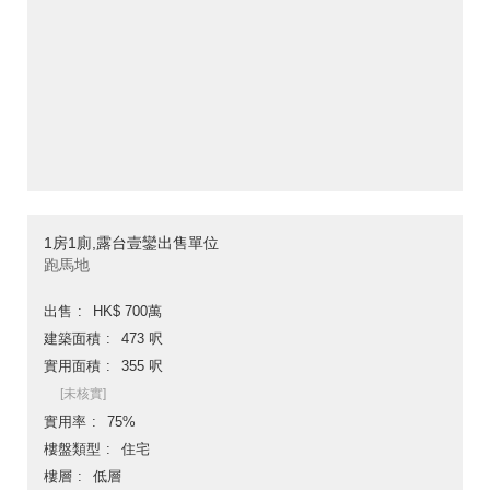
1房1廁,露台壹鑾出售單位
跑馬地
出售
HK$ 700萬
建築面積
473 呎
實用面積
355 呎
[未核實]
實用率
75%
樓盤類型
住宅
樓層
低層