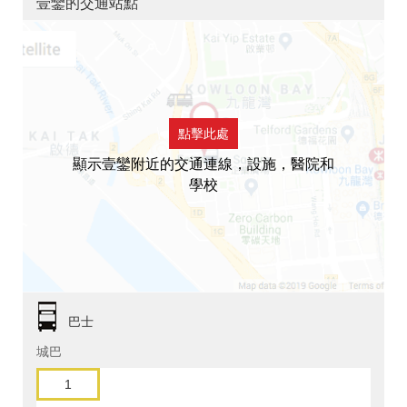
壹鑾的交通站點
點擊此處
顯示壹鑾附近的交通連線，設施，醫院和
學校
巴士
城巴
1