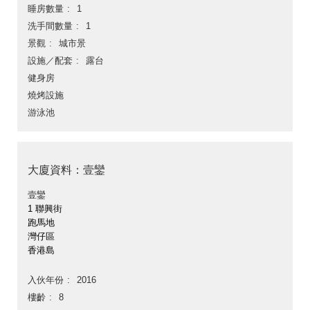
睡房數量
1
洗手間數量
1
景觀
城市景
設施／配套
露台
健身房
燒烤設施
游泳池
大廈資料：壹鑾
壹鑾
1 聯興街
跑馬地
灣仔區
香港島
入伙年份
2016
樓齡
8