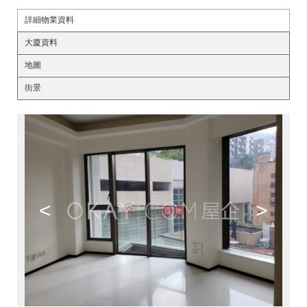
詳細物業資料
大廈資料
地圖
街景
<
>