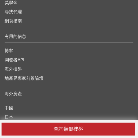
獎學金
尋找代理
網頁指南
有用的信息
博客
開發者API
海外樓盤
地產界專家前景論壇
海外房產
中國
日本
柬埔寨
查詢類似樓盤
泰國