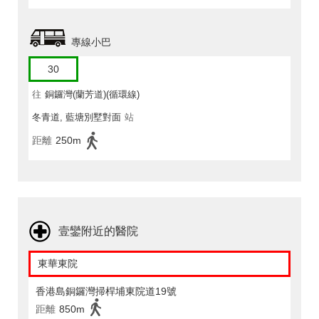
專線小巴
30
往
銅鑼灣(蘭芳道)(循環線)
冬青道, 藍塘別墅對面
站
距離
250m
壹鑾附近的醫院
東華東院
香港島銅鑼灣掃桿埔東院道19號
距離
850m