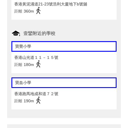
香港黃泥涌道21-23號浩利大廈地下b號舖
距離
360m
壹鑾附近的學校
寶覺小學
香港山光道１１－１５號
距離
180m
寶血小學
香港跑馬地成和道７２號
距離
190m