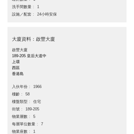
洗手間數量
1
設施／配套
24小時安保
大廈資料：啟豐大廈
啟豐大廈
189-205 皇后大道中
上環
西區
香港島
入伙年份
1966
樓齡
58
樓盤類型
住宅
街號
189-205
物業層數
5
每層單位數量
7
物業座數
1