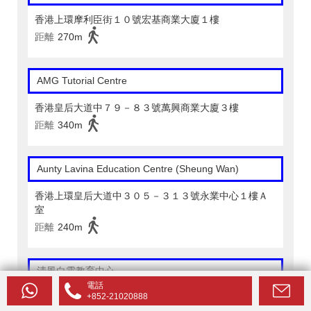
香港上環摩利臣街１０號宏基商業大廈１樓
距離
270m
AMG Tutorial Centre
香港皇后大道中７９－８３號萬興商業大廈３樓
距離
340m
Aunty Lavina Education Centre (Sheung Wan)
香港上環皇后大道中３０５－３１３號永業中心１樓Ａ
室
距離
240m
清風白雲教育中心
電話
+852-21020888
香港上環樂古道３８號啓時大廈第二高層地下Ｐ２０９