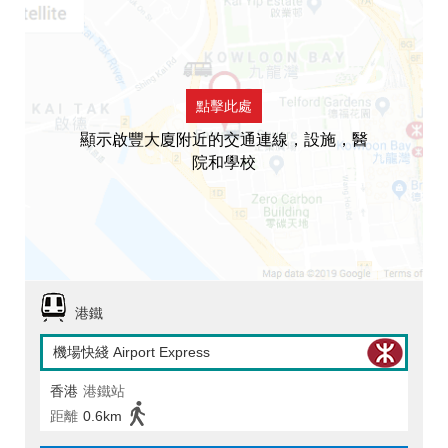
點擊此處
顯示啟豐大廈附近的交通連線，設施，醫
院和學校
港鐵
機場快綫 Airport Express
香港
港鐵站
距離
0.6km