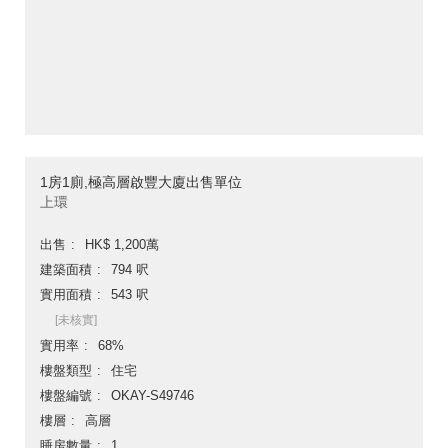
1房1廁,極高層啟豐大廈出售單位
上環
出售
HK$ 1,200萬
建築面積
794 呎
實用面積
543 呎
[未核實]
實用率
68%
樓盤類型
住宅
樓盤編號
OKAY-S49746
樓層
高層
睡房數量
1