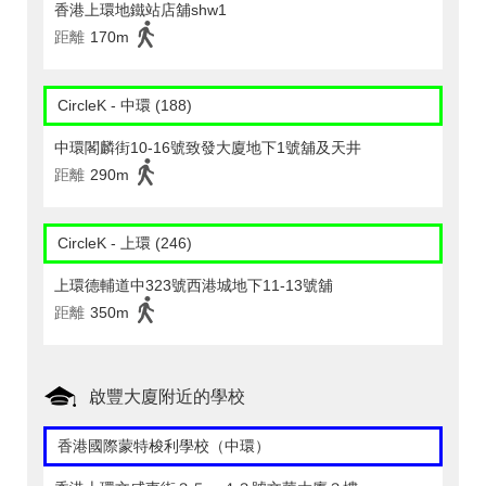
香港上環地鐵站店舖shw1
距離
170m
CircleK - 中環 (188)
中環閣麟街10-16號致發大廈地下1號舖及天井
距離
290m
CircleK - 上環 (246)
上環德輔道中323號西港城地下11-13號舖
距離
350m
啟豐大廈附近的學校
香港國際蒙特梭利學校（中環）