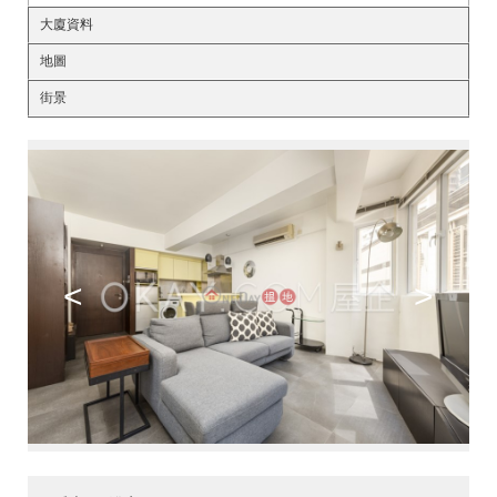
大廈資料
地圖
街景
<
>