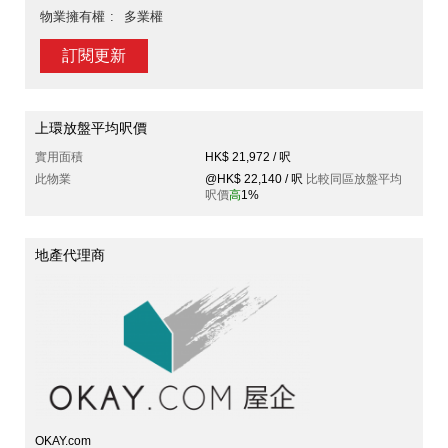
物業擁有權
多業權
訂閱更新
上環放盤平均呎價
實用面積
HK$ 21,972 / 呎
此物業
@HK$ 22,140 / 呎
比較同區放盤平均
呎價
高
1%
地產代理商
OKAY.com