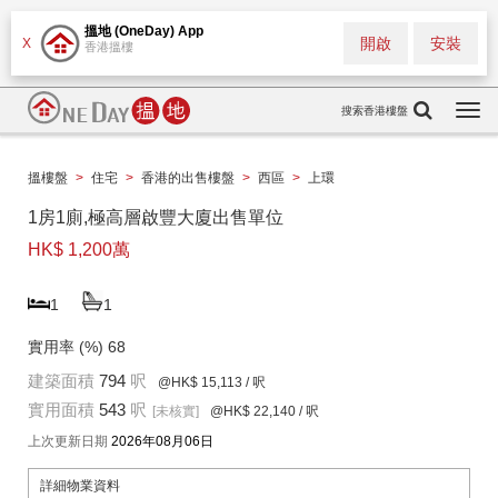
搵地 (OneDay) App
開啟
安裝
X
香港搵樓
搜索香港樓盤
Togg
navi
搵樓盤
>
住宅
>
香港的出售樓盤
>
西區
>
上環
1房1廁,極高層啟豐大廈出售單位
HK$ 1,200萬
1
1
實用率 (%)
68
建築面積
794
呎
@HK$ 15,113
/ 呎
實用面積
543
呎
[未核實]
@HK$ 22,140
/ 呎
上次更新日期
2026年08月06日
詳細物業資料