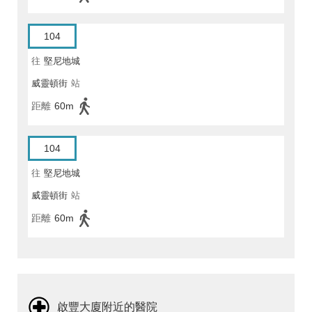
104
往
堅尼地城
威靈頓街
站
距離
60m
104
往
堅尼地城
威靈頓街
站
距離
60m
啟豐大廈附近的醫院