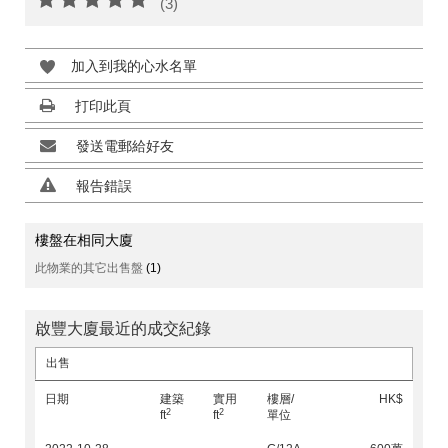
(3)
加入到我的心水名單
打印此頁
發送電郵給好友
報告錯誤
樓盤在相同大廈
此物業的其它出售盤
(1)
啟豐大廈最近的成交紀錄
出售
日期
建築
實用
樓層/
HK$
2
2
ft
ft
單位