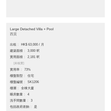
Large Detached Villa + Pool
西貢
出租
HK$ 63,000 / 月
建築面積
3,000 呎
實用面積
2,181 呎
[未核實]
實用率
73%
樓盤類型
住宅
樓盤編號
SK1206
樓層
全棟大廈
睡房數量
4
洗手間數量
3
包括政府差餉
是