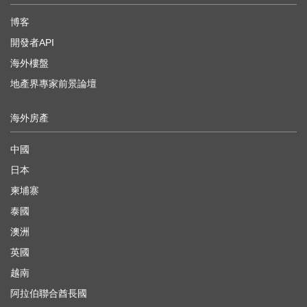
博客
開發者API
海外樓盤
地產界專家前景論壇
海外房產
中國
日本
柬埔寨
泰國
澳洲
英國
越南
阿拉伯聯合酋長國