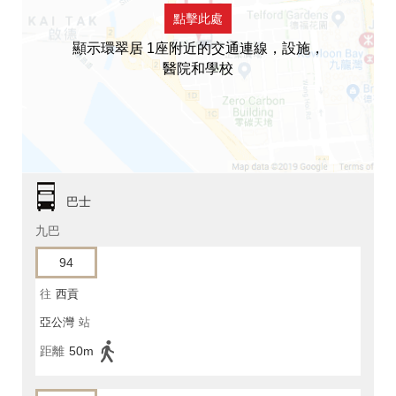
點擊此處
顯示環翠居 1座附近的交通連線，設施，
醫院和學校
巴士
九巴
94
往
西貢
亞公灣
站
距離
50m