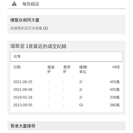
報告錯誤
樓盤在相同大廈
此物業的其它出租盤
(1)
環翠居 1座最近的成交紀錄
出售
日期
建築
實用
樓層/
HK$
2
2
ft
ft
單位
2021-08-25
-
-
2/
455萬
2021-08-09
-
-
2/
455萬
2019-02-18
-
-
2/
338萬
2013-09-05
-
-
G/
380萬
香港大廈搜尋