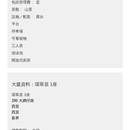
包括管理費
是
景觀
山景
設施／配套
露台
平台
停車場
可養寵物
工人房
游泳池
開放式廚房
大廈資料：環翠居 1座
環翠居 1座
286 大網仔路
西貢
西貢
新界