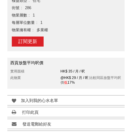
樓盤類型
住宅
街號
286
物業層數
1
每層單位數量
1
物業擁有權
多業權
訂閱更新
西貢放盤平均呎價
實用面積
HK$ 35 / 月 / 呎
此物業
@HK$ 29 / 月 / 呎
比較同區放盤平均呎
價
低
17%
加入到我的心水名單
打印此頁
發送電郵給好友