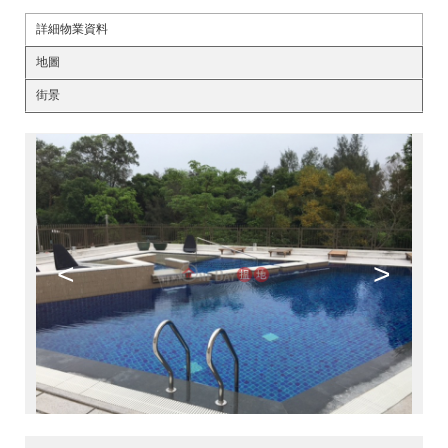
詳細物業資料
地圖
街景
<
>