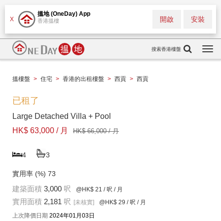
搵地 (OneDay) App
開啟
安裝
X
香港搵樓
搜索香港樓盤
Togg
navi
搵樓盤
>
住宅
>
香港的出租樓盤
>
西貢
>
西貢
已租了
Large Detached Villa + Pool
HK$ 63,000 / 月
HK$ 66,000 / 月
4
3
實用率 (%)
73
建築面積
3,000
呎
@HK$ 21
/ 呎 / 月
實用面積
2,181
呎
[未核實]
@HK$ 29
/ 呎 / 月
上次降價日期
2024年01月03日